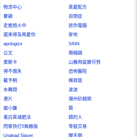
物流中心
真愛配方
瞿穎
自閉症
走進炮火中
迷你電腦
還來得及再愛你
麥地
apologize
SINN
公文
周曉鷗
奧斯卡
山豬飛鼠撒可努
得不償失
恐怖醫院
戴予桐
樸政珉
水舞間
波波
港片
潮州砂鍋粥
瘦小腹
競
蛋白質減肥法
錯的人
閃客快打5無敵版
零股交易
Undead Slayer
關天朗