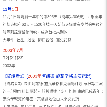
11月
1日
11月1日是陽曆一年中的第305天（閏年第306天），離全年
的結束還有60天。1520年這一天葡萄牙探險家麥哲倫率領的
船隊到達麥哲倫海峽，成為首批來到的...
大事件 出生 逝世 節日習俗 黨史記錄
2003年7月
[12] [21] [23]
2003年
《終結者3》[
2003年
阿諾德·施瓦辛格主演電影]
《終結者3》是由阿諾德·施瓦辛格和克莉絲汀娜·羅根等主演
的一部動作科幻電影。 該片講述了少年約翰·康納已成青年；
康納母親死於癌症，其戲劇地位由未來女友頂...
內容摘要 影片信息 更多外文片名 劇情介紹 演員介紹