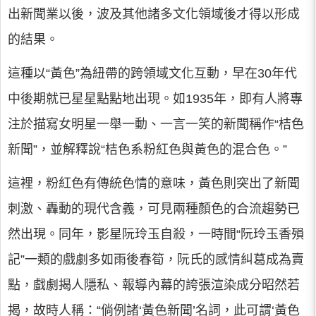
出新聞業以後，波及其他諸多文化領域後才得以形成
的結果。
這種以“黃色”為紐帶的跨領域文化互動，早在30年代
中後期就已星星點點地出現。如1935年，即有人將專
注於描寫女明星一舉一動、一言一笑的新聞稱作“桔色
新聞”，並解釋說“桔色系粉紅色與黃色的混合色。”
這裡，粉紅色有傳統色情的意味，黃色則突出了新聞
刺激、轟動的現代含義，可見兩種顏色的合流趨勢已
然出現。同年，影星阮玲玉自殺，一時間“阮玲玉香殞
記”一類的戲劇多如雨後春筍，阮氏的感情糾葛成為賣
點，戲劇揭人隱私、報導內幕的誇張渲染成分昭然若
揭，故時人稱：“倘例諸‘黃色新聞’名詞，此可謂‘黃色