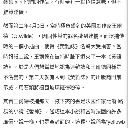
藝集團。他們的作品，有時帶有一點色情意味，但不
能算淫穢。
然而第二年4月3日，當時極負盛名的英國劇作家王爾
德（O.Wilde），因同性戀的罪名遭到逮捕。而逮捕他
時的一個小插曲，使得《黃雜誌》名聲大受損害。當
時報紙上說，王爾德在被捕時腋下還夾了一本《黃雜
誌》，於是人們想當然地認為這雜誌和王爾德同樣是
不名譽的，第二天就有人到《黃雜誌》的出版商門前
示威，用石頭將櫥窗玻璃砸得粉碎。
其實王爾德被捕那天，腋下夾的書是法國作家比爾·路
易的小說《愛神》，碰巧這本小說和當時法國的許多
廉價小說一樣，也是黃封面的。這種小說稱為“yellowb