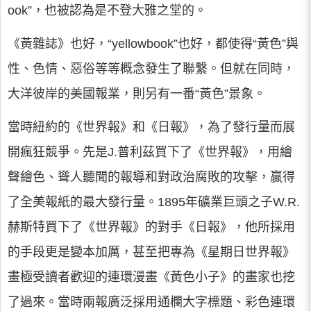
ook”，也被認為是不登大雅之堂的。
《黃雜誌》也好，“yellowbook”也好，都使得“黃色”與
性、色情、惡俗等等概念發生了聯繫。但就在同時，
大洋彼岸的美國報業，則另有一番“黃色”景象。
當時紐約的《世界報》和《日報》，為了發行量而展
開瘋狂競爭。先是J.普利茲買下了《世界報》，用繪
聲繪色、聳人聽聞的報導和對政治腐敗的攻擊，贏得
了全美報紙的最大發行量。1895年礦業巨頭之子W.R.
赫斯特買下了《世界報》的對手《日報》，他所採用
的手段更是變本加厲，甚至把專為《星期日世界報》
畫極受讀者歡迎的連環漫畫《黃色小子》的畫家也挖
了過來。當時兩報廣泛採用通欄大字標題、彩色連環