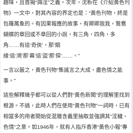
趣味，且首揭“誨淫”之義。次年，沈柝在《介紹黃色刊
物》一文中，對其內容的界定也是：“黃色刊物，終是
包羅萬象的。有因果報應的故事，有卿卿我我，鴛鴦
蝴蝶的章回或不章回的小說，有三角，四角，多
角……有這‘奇俠’，那‘姻
緣’這‘溯’那‘幕’這‘盜’那‘探’……。”
一言以蔽之，黃色刊物“集謠言之大成，盡色情之能
事。”
這些解釋幾乎都可以從人們對“黃色新聞”的理解里找到
根源。不過，此時人們在使用“黃色刊物”一詞時，已有
相當多的用者開始從混雜含義里抽取並強調其“淫穢、
色情”之意。如1946年，就有人指斥香港“黃色小報”專