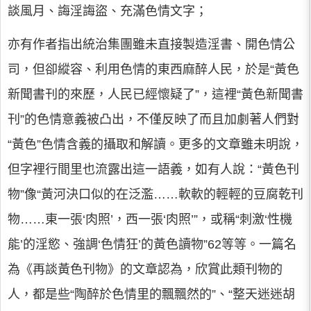
談風月、誨淫誨盜、充滿色情文字；
亦有作者指出統治集團雖未直接製造淫書、開色情公
司，但卻縱容、利用色情的東西麻醉人民，於是“黃色
新聞書刊的來歷，人民已經懷疑了”，這裡“黃色新聞書
刊”的色情意義被凸出，不僅反映了而且加劇著人們對
“黃色”色情含義的攝取和解讀。更多的文章雖未明說，
但字裡行間里也流露出這一語義，如有人說：“黃色刊
物”像“黃河決口似的在泛濫……軟軟的輕輕的豆腐乾刊
物……東一張‘肉照’，西一張‘肉照’”，或稱“刺激‘性機
能’的淫慾、強調‘色情狂’的黃色讀物”62等等。一篇名
為《再談黃色刊物》的文章認為，欣賞此類刊物的
人，都是些“陶醉於色情里的飄飄然的”、“整天迷迷胡