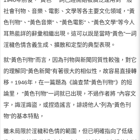
1946年前後，“黃色”一詞已經開始被廣泛運用到一般
社會刊物、音樂、電影、文學等各主要文化領域，“黃
色刊物”、“黃色音樂”、“黃色電影”、“黃色文學”等今人
耳熟能詳的辭彙相繼出現。這可以說是當時“黃色”一詞
淫穢色情含義生成、擴散和定型的典型表現。
就“黃色刊物”而言，因為刊物與新聞同質性較強，對它
的理解同“黃色新聞”有著很大的相似性，故容易直接轉
移。1946年，在一篇題為《論查禁“黃色刊物”》的短
論里， “黃色刊物”一詞就已出現，不過作者將 “內容文
字，誨淫誨盜，或捏造謠言，誹謗他人”列為“黃色刊
物”的基本特點，
雖未局限於淫穢和色情的範圍，但已明確指向了低級