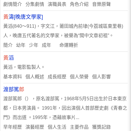
劇情簡介 分集劇情 演職員表 角色介紹 音樂原聲
黃
濤[晚唐文學家]
黃滔(840～911)，字文江，莆田城內前埭(今荔城區東里巷)
人，晚唐五代著名的文學家，被譽為“閩中文章初祖”。
簡介 幼年 少年 成年 命運轉折
黃
滔
黃滔，電影監製人。
基本資料 個人概述 成長經歷 個人榮譽 個人影響
渡部篤
郎
渡部篤郎（），原名渡部篤，1968年5月5日出生於日本東京
都，日本男演員。 1991年，因出演個人首部歷史劇《青春之
門》而出道 。1995年，憑藉故事片...
早年經歷 演藝經歷 個人生活 主要作品 獲獎記錄