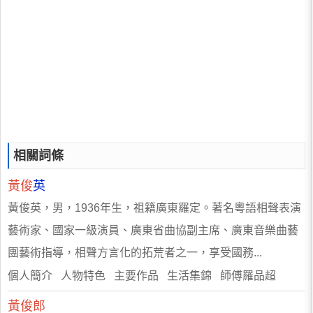
相關詞條
黃俊
英
黃俊英，男，1936年生，祖籍廣東羅定。著名粵語相聲表演
藝術家、國家一級演員、廣東省曲協副主席、廣東音樂曲藝
團藝術指導，相聲方言化的拓荒者之一，享受國務...
個人簡介 人物特色 主要作品 生活集錦 師傅羅品超
黃俊郎