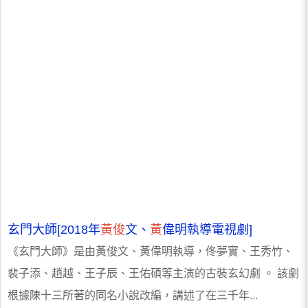
玄門大師[2018年
黃俊
文、
黃
偉明執導電視劇]
《玄門大師》是由黃俊文、黃偉明執導，佟夢實、王秀竹、
裴子添、趙越、王子辰、王佑碩等主演的古裝玄幻劇 。 該劇
根據陳十三所著的同名小說改編，講述了在三千年...