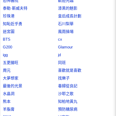
恐怖醫院
歡迎光臨
泰勒·斯威夫特
漆黑的魅影
珍珠港
皇后成長計劃
知恥近乎勇
石川梨華
迷宮圖
風雨操場
BTS
cx
G200
Glamour
igg
jd
五更腸旺
同班
周元
喜歡就是喜歡
大夢想家
找樂子
最後的光景
毒婦從良記
水晶洞
沙耶之歌
熊本
知柏地黃丸
羊脂膏
預防糖尿病