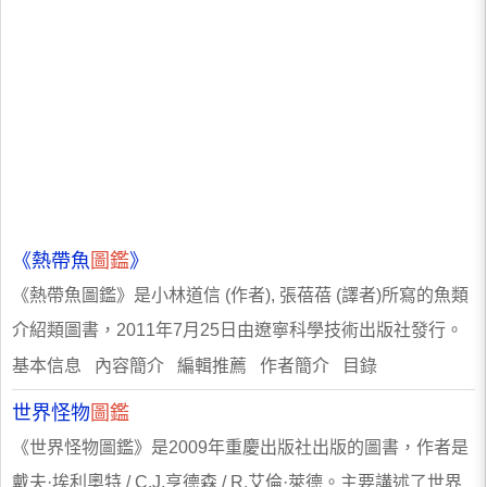
《熱帶魚
圖鑑
》
《熱帶魚圖鑑》是小林道信 (作者), 張蓓蓓 (譯者)所寫的魚類
介紹類圖書，2011年7月25日由遼寧科學技術出版社發行。
基本信息 內容簡介 編輯推薦 作者簡介 目錄
世界怪物
圖鑑
《世界怪物圖鑑》是2009年重慶出版社出版的圖書，作者是
戴夫·埃利奧特 / C.J.亨德森 / R.艾倫·萊德。主要講述了世界