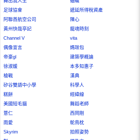
舞出我人生
蚰蜒
足球協會
遞延所得稅資產
阿聯酋航空公司
陳心
黃州快哉亭記
龍魂時刻
Channel V
vita
偶像宣言
媽咪包
帝豪gl
建築學概論
徐淑媛
本多知惠子
槍戰
漢典
矽谷雙語中小學
科學人
糕餅
經緯線
美國短毛貓
舞蹈老師
薏仁
西岡剛
雨愛
鴕鳥枕
Skyrim
拍照姿勢