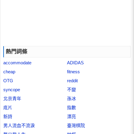
熱門詞條
accommodate
ADIDAS
cheap
fitness
OTG
reddit
syncope
不變
北京青年
孫冰
底片
指數
新詩
漂亮
男人流血不流淚
臺灣棋院