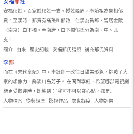
安福
郁
姓
安福郁姓，百家姓郁姓一支。授姓姬周，奉始祖為魯相郁
貢。至漢時，郁貢有裔孫叫郁啟，仕漢為員郎，留居金陵
（南京）白下橋。至南唐，白下橋郁氏分為南、中、北
支。...
簡介 由來 歷史記載 安福郁氏譜規 補充郁氏資料
李
郁
而在《末代皇妃》中，李鈺卻一改往日甜美形象，挑戰了大
家的想像力，飾演川島芳子。 在問到李鈺，希望哪部電視劇
能更受歡迎時，她笑到：“我可不可以貪心點，都是...
人物檔案 從藝經歷 影視作品 處世態度 人物評價