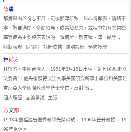
郁
痛
郁病是由於情志不舒、氣機郁滯所致，以心情抑鬱、情緒不
寧、胸部滿悶、脅肋脹痛，或易怒易哭，或咽中如有異物梗
塞等症為主要臨床表現的一類病證。郁有積、滯、結等...
症狀表現 併發症 診斷依據 鑑別診斷 預防護理
林
郁方
林郁方，中國台灣人，1951年3月15日出生，第七屆區域“立
法委員”。他先後獲得淡江大學美國研究所碩士學位和美國維
吉尼亞大學國際政治學博士學位。反對“台...
個人履歷 言論爭議 主張
方
文
郁
1993年獲福建省優秀教師光榮稱號。 1996年晉升教授。 19
99年退休。