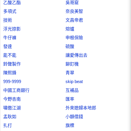
乙酸乙酯
吳哥窟
多項式
奈良美智
技術
文昌帝君
浮光掠影
熔爐
牛仔褲
申根保險
發達
硫酸
能不能
讓愛傳出去
鈴聲製作
鉚釘機
陳熙鋒
青翠
999-9999
skip beat
中國工商銀行
互補品
今野杏南
匯率
嘯傲江湖
外來媳婦本地郎
孟耿如
小額借錢
扎打
旗標