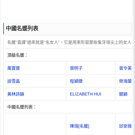
中國名媛列表
名媛“直譯”過來就是“名女人”，它是用來形容那些象牙塔尖上的女
頂級名媛：
萬寶寶
葉明子
曾令美
談雪晶
程穎婕
榮海蘭
黃林詩韻
ELIZABETH HUI
關穎
中國名媛列表：
陳瑞[名媛]
邱安薇