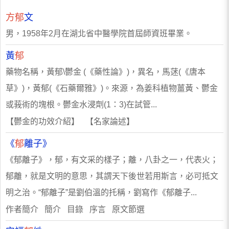
方郁
文
男，1958年2月在湖北省中醫學院首屆師資班畢業。
黃
郁
藥物名稱，黃郁\鬱金 (《藥性論》)，異名，馬蒁(《唐本
草》)，黃郁(《石藥爾雅》)。來源，為姜科植物薑黃、鬱金
或莪術的塊根。鬱金水浸劑(1：3)在試管...
【鬱金的功效介紹】 【名家論述】
《
郁
離子》
《郁離子》，郁，有文采的樣子；離，八卦之一，代表火；
郁離，就是文明的意思，其謂天下後世若用斯言，必可抵文
明之治。“郁離子”是劉伯溫的托稱，劉寫作《郁離子...
作者簡介 簡介 目錄 序言 原文節選