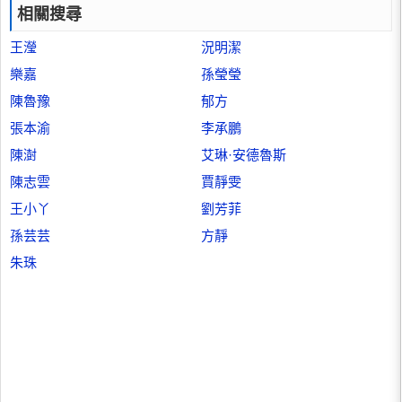
相關搜尋
王瀅
況明潔
樂嘉
孫瑩瑩
陳魯豫
郁方
張本渝
李承鵬
陳澍
艾琳·安德魯斯
陳志雲
賈靜雯
王小丫
劉芳菲
孫芸芸
方靜
朱珠