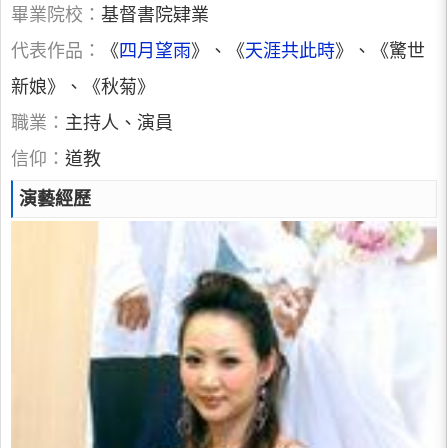
畢業院校：
基督書院肄業
代表作品：
《
四月望雨
》、《
天涯共此時
》、《驚世
新娘》、《秋菊》
職業：
主持人、演員
信仰：
道教
演藝經歷