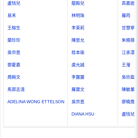
盧恬兒
龍殿兒
高嘉旎
易禾
林明珠
羅筠
王榕生
李茉莉
甘慧寧
蘭珍珍
陳思允
朱曉蓓
吳宗恩
桂本瑜
江承澐
鄧愛嘉
虞允誠
王瀅
周絢文
李露露
吳欣盈
馬郭志清
羅寶文
陳敏薰
ADELINA WONG ETTELSON
吳宗恩
廖曉喬
DIANA HSU
盧恬兒