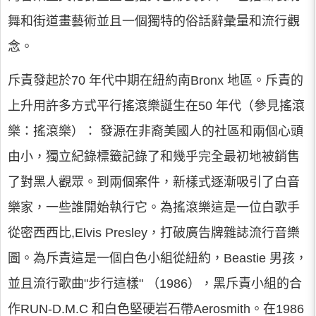
舞和街道畫藝術並且一個獨特的俗話辭彙量和流行觀
念。
斥責發起於70 年代中期在紐約南Bronx 地區。斥責的
上升用許多方式平行搖滾樂誕生在50 年代（參見搖滾
樂：搖滾樂）： 發源在非裔美國人的社區和兩個心頭
由小，獨立紀錄標籤記錄了和幾乎完全最初地被銷售
了對黑人觀眾。到兩個案件，新樣式逐漸吸引了白音
樂家，一些誰開始執行它。為搖滾樂這是一位白歌手
從密西西比,Elvis Presley，打破廣告牌雜誌流行音樂
圖。為斥責這是一個白色小組從紐約，Beastie 男孩，
並且流行歌曲"步行這樣" （1986），黑斥責小組的合
作RUN-D.M.C 和白色堅硬岩石帶Aerosmith。在1986