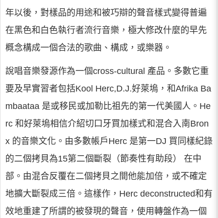
年以後，對樣品的用途和被巧辯的聲音樣式變得普遍
在黑色和白色執行者流行音樂，極大修改什麼的早先
概念構成一個合法的歌曲、構成，或樂器。
說唱音樂發源作為一個cross-cultural 產品。多數它重
要及早實習者包括Kool Herc,D.J.好萊塢，和Afrika Ba
mbaataa 是或移民或加勒比祖先的第一代美國人。He
rc 和好萊塢相信介紹切口牙買加樣式和混合入南Bron
x 的音樂文化。由多數帳戶Herc 是第一DJ 買同樣紀錄
的二個拷貝為15第二個斷裂（節奏性有助段） 在中
部。由混合反覆在二個拷貝之間他能加倍，或不確定
地擴大斷裂成三倍。這樣作，Herc deconstructed和有
效地重建了所謂的被發現的聲音，使用轉盤作為一個