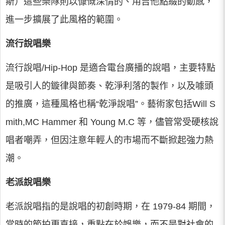
斯）這些樂隊則以慷慨深情的、用吉他點綴的動感，
進一步擴展了此風格的範圍。
流行說唱樂
流行說唱/Hip-Hop 是適合電台廣播的說唱，主要特點
是吸引人的鏇律與節奏、乾淨利落的製作，以及噱頭
的推廣，這種風格也稱“乾淨說唱”。藝術家包括Will S
mith,MC Hammer 和 Young M.C 等，儘管常受硬核說
唱者嘲弄，但因注意年輕人的市場而不斷掀起強力熱
潮。
老派說唱樂
老派說唱指的是說唱的初創時期，在 1979-84 期間，
當時的節拍更直接，重點在於娛樂，而不是對社會的