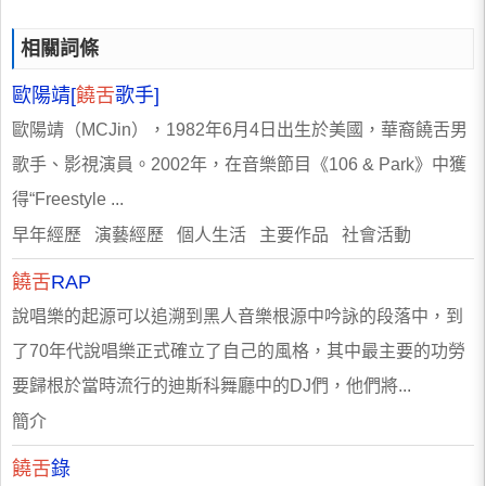
相關詞條
歐陽靖[
饒舌
歌手]
歐陽靖（MCJin），1982年6月4日出生於美國，華裔饒舌男
歌手、影視演員。2002年，在音樂節目《106 & Park》中獲
得“Freestyle ...
早年經歷 演藝經歷 個人生活 主要作品 社會活動
饒舌
RAP
說唱樂的起源可以追溯到黑人音樂根源中吟詠的段落中，到
了70年代說唱樂正式確立了自己的風格，其中最主要的功勞
要歸根於當時流行的迪斯科舞廳中的DJ們，他們將...
簡介
饒舌
錄