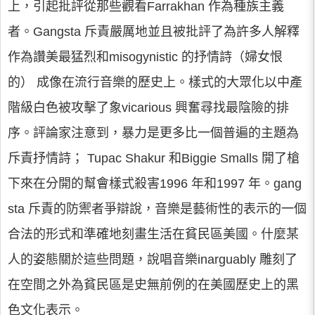
上，引起批評從那些觀看Farrakhan 作為種族主義
者。Gangsta 斥責嚴厲地並且被批評了為許多人解釋
作為讚美最猛烈和misogynistic 的抒情詩（婦女恨
的） 成像在流行音樂的歷史上。樣式的大眾化以中產
階級白色被攻擊了象vicarious 興奮尋找最陰險的排
序。評論家注意到，暴力是更多比一個普遍的主題為
斥責抒情詩； Tupac Shakur 和Biggie Smalls 開了槍
下來在分開的幫會樣式殺害1996 年和1997 年。gang
sta 斥責的防禦者爭辯說，音樂是藝術性的表示的一個
合法的形式和準確地刻畫生活在貧民區美國。什麼某
人的姿態關於這些問題，說唱音樂inarguably 雕刻了
在空間之外為貧民區是史無前例的在美國歷史上的黑
色文化表示。