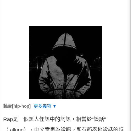
饒舌[hip-hop]
更多義項 ▼
Rap是一個黑人俚語中的詞語，相當於“談話”
（talking），中文意思為說唱。即有節奏地說話的特