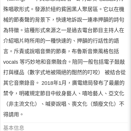
殊唱歌形式。發源於紐約貧困黑人聚居區。它以在機
械的節奏聲的背景下，快速地訴說一連串押韻的詩句
為特徵。這種形式來源之一是過去電台節目主持人在
介紹唱片時所用的一種快速的、押韻的行話性的語
言。斥責或說唱音樂的節奏，布魯斯音樂風格包括
vocals 等巧妙地和音樂融合。陪同一般包括電子鼓敲
打與樣品（數字式地被隔絕的酣然的叮咬） 被結合從
其它音樂錄音。 2018年1月，廣電總局發布了最嚴的
禁令，明確規定節目中紋身藝人、嘻哈藝人、亞文化
（非主流文化）、喊麥說唱、喪文化（頹廢文化）不
得請用。
基本信息