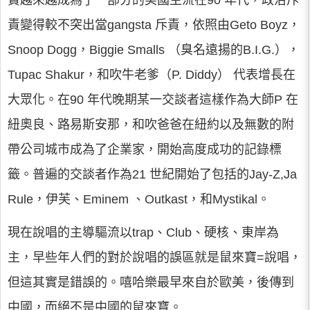
責越來越成為了一部分的美國主流在90 年代，政治斥
責變得較不突出當gangsta 斥責，依照由Geto Boyz，
Snoop Dogg，Biggie Smalls （臭名遠揚的B.I.G.），
Tupac Shakur，和吹牛老爹（P. Diddy） 代表增長在
大眾化。在90 年代晚期某一交談者這樣作為大師P 在
紐奧良、路易斯安那，和吹爸爸在紐約以及無數的附
帶公司城市成為了企業家，開始高度成功的記錄標
籤。普遍的交談者作為21 世紀開始了包括的Jay-Z,Ja
Rule，伊芙、Eminem 、Outkast，和Mystikal。
現在說唱的主導驅流以trap、Club、硬核、東岸為
主，早些年人們的對於說唱的誤區就是鼠來寶=說唱，
但這其實是錯誤的。嘻哈樂最早來自於歐美，後傳到
中國，而絕不是中國的鼠來寶。