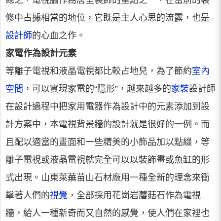
總之，電視牆作為居室裝飾的重點之一，在當前的裝
修中占據相當的地位，它既是主人心思的流露，也是
設計師
的心血之作。
家電作為設計元素
等離子電視和液晶電視都比較占地兒，為了節約
室內
空間
，可以實現家電的“隱形”，越來越多的
家裝
設計師
在設計過程中把家用電器作為設計中的元素添加到設
計方案中，本電視背景牆的設計就是很好的一例。而
且配以適當的畫面和一些精美的小飾品加以點綴，等
離子電視或液晶電視就完全可以以裝飾畫或魚缸的形
式出現。山東萊蕪苗山石材廠用一種全新的理念來衝
擊著人們的
視覺
，全部採用花崗岩蘑菇石作為電視
牆，給人一種新奇而又自然的感覺，使人們在家裡也