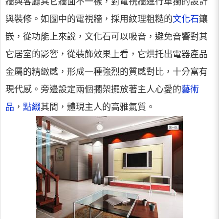
牆與客廳其它牆面不一樣，對電視牆進行單獨的設計
與裝修。如圖中的電視牆，採用紋理粗糙的
文化石
鑲
嵌，從功能上來說，文化石可以吸音，避免音響對其
它居室的影響，從裝飾效果上看，它烘托出電器產品
金屬的精緻感，形成一種強烈的質感對比，十分富有
現代感。旁邊設定兩個擱架擺放著主人心愛的
藝術
品
，
點綴
其間，體現主人的高雅氣質。