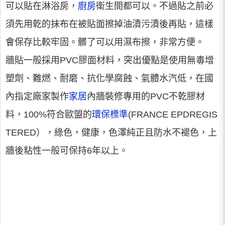
可以貼在淋浴房，
廚房
衛生間都可以。不過貼之前必
須先用乾的抹布在被貼面擦掉油漬污漬後再貼，這樣
會保存比較牢固。髒了可以用濕布擦，非常方便。
牆貼一般採用PVC膠面材料，突出優點是使用無毒增
塑劑、難燃、耐磨、抗化學腐蝕、氣體水汽低，在國
內指定廠家製作
家居
內牆裝修專用的PVC不乾膠材
料，100%符合歐盟的
環保標準
(FRANCE EPDREGIS
TERED），綠色，健康，色澤純正且防水不褪色，上
牆後粘性一般可保持6年以上。