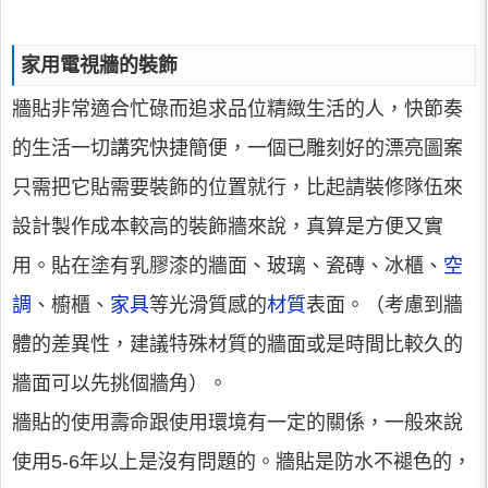
家用電視牆的裝飾
牆貼非常適合忙碌而追求品位精緻生活的人，快節奏
的生活一切講究快捷簡便，一個已雕刻好的漂亮圖案
只需把它貼需要裝飾的位置就行，比起請裝修隊伍來
設計製作成本較高的裝飾牆來說，真算是方便又實
用。貼在塗有乳膠漆的牆面、玻璃、瓷磚、冰櫃、
空
調
、櫥櫃、
家具
等光滑質感的
材質
表面。（考慮到牆
體的差異性，建議特殊材質的牆面或是時間比較久的
牆面可以先挑個牆角）。
牆貼的使用壽命跟使用環境有一定的關係，一般來說
使用5-6年以上是沒有問題的。牆貼是防水不褪色的，