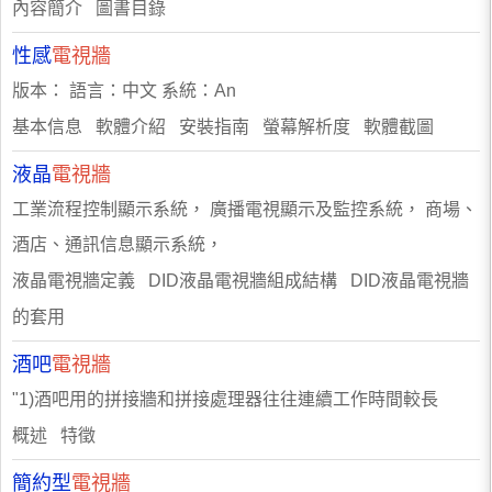
內容簡介 圖書目錄
性感
電視牆
版本： 語言：中文 系統：An
基本信息 軟體介紹 安裝指南 螢幕解析度 軟體截圖
液晶
電視牆
工業流程控制顯示系統， 廣播電視顯示及監控系統， 商場、
酒店、通訊信息顯示系統，
液晶電視牆定義 DID液晶電視牆組成結構 DID液晶電視牆
的套用
酒吧
電視牆
"1)酒吧用的拼接牆和拼接處理器往往連續工作時間較長
概述 特徵
簡約型
電視牆