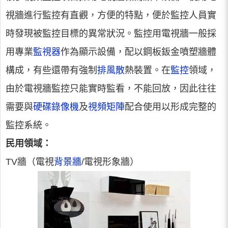
視牆進行監控有直觀，方便的特點，便於監控人員實
時發現被監控目標的異常狀況。監控用電視牆一般採
用專業
監視器
作為顯示設備，配以鋼板鈑金噴塑牆體
構成，有些還帶有強制
排風散
熱裝置。在
監控
領域，
由於電視牆監控只能實時監看，不能回放，因此往往
需要與
硬碟錄像機
及
視頻矩陣
配合使用以形成完整的
監控系統。
民用領域：
TV牆（電視
背景牆
/電視形象牆）