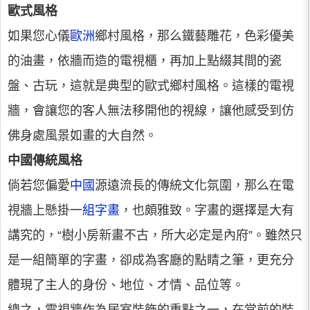
歐式風格
如果您心儀
歐洲
鄉村風格，那么鐵藝雕花，色彩優美
的油畫，依牆而造的電視櫃，再加上點綴其間的瓷
盤、古玩，這就是典型的歐式鄉村風格。這樣的電視
牆，會讓您的客人無法移開他的視線，讓他感受到仿
佛身處風景如畫的大自然。
中國傳統風格
倘若您偏愛
中國
源遠流長的傳統文化氛圍，那么在電
視牆上懸掛一
組字畫
，也頗雅致。字畫的選擇是大有
講究的，“樹小房新畫不古，所大必定是內府”。雖然只
是一組簡單的字畫，卻成為客廳的點睛之筆，更充分
體現了主人的身份、地位、才情、品位等。