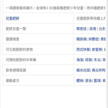
一項調查報告顯示，全球有1.55億超重肥胖少年兒童，而中國肥胖
兒童肥胖
兒童肥胖率持續上升
肥胖兒童一覽
樊思佳
|
梁用
|
比利
健康隱患
糖尿病
|
抑鬱症
|
骨骼
可引起肥胖的食物
西式快餐
|
麥當勞
|
肯
可預防肥胖的中草藥
海藻
|
荷葉
|
冬瓜
|
茶
飲食調理菜譜
蝦米白菜
|
黃瓜拌肉
運動處方
體操
|
游泳
|
籃球
|
長