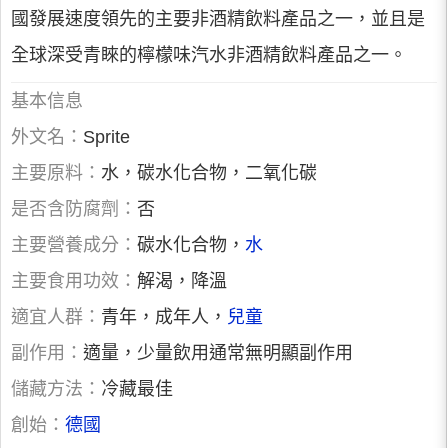
國發展速度領先的主要非酒精飲料產品之一，並且是
全球深受青睞的檸檬味汽水非酒精飲料產品之一。
基本信息
外文名：
Sprite
主要原料：
水，碳水化合物，二氧化碳
是否含防腐劑：
否
主要營養成分：
碳水化合物，
水
主要食用功效：
解渴，降溫
適宜人群：
青年，成年人，
兒童
副作用：
適量，少量飲用通常無明顯副作用
儲藏方法：
冷藏最佳
創始：
德國