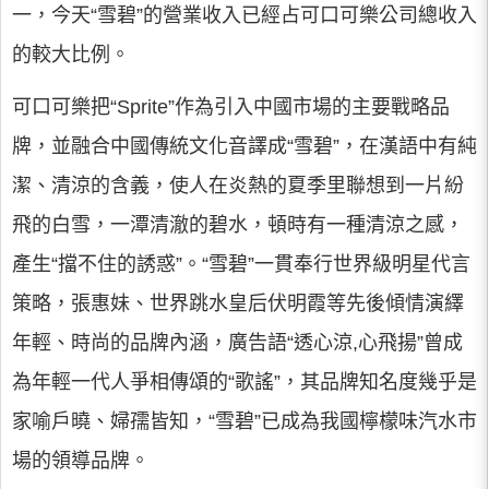
一，今天“雪碧”的營業收入已經占可口可樂公司總收入
的較大比例。
可口可樂把“Sprite”作為引入中國市場的主要戰略品
牌，並融合中國傳統文化音譯成“雪碧”，在漢語中有純
潔、清涼的含義，使人在炎熱的夏季里聯想到一片紛
飛的白雪，一潭清澈的碧水，頓時有一種清涼之感，
產生“擋不住的誘惑”。“雪碧”一貫奉行世界級明星代言
策略，張惠妹、世界跳水皇后伏明霞等先後傾情演繹
年輕、時尚的品牌內涵，廣告語“透心涼,心飛揚”曾成
為年輕一代人爭相傳頌的“歌謠”，其品牌知名度幾乎是
家喻戶曉、婦孺皆知，“雪碧”已成為我國檸檬味汽水市
場的領導品牌。