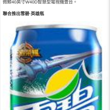
微鯨40英寸W40D智慧型電視機壹台。
聯合推出雪碧·英雄瓶