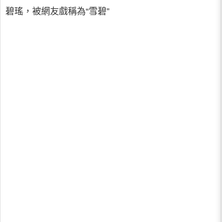
碧瑤，被網友戲稱為“雪碧”