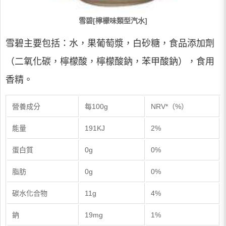
雪碧[檸檬味類型汽水]
雪碧主要包括：水，果葡萄漿，白砂糖，食品添加劑
（二氧化碳，檸檬酸，檸檬酸鈉，苯甲酸鈉），食用
香精。
營養成分
每100g
NRV*（%）
能量
191KJ
2%
蛋白質
0g
0%
脂肪
0g
0%
碳水化合物
11g
4%
鈉
19mg
1%