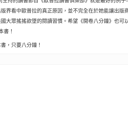
莉主持的讀書節目《歐普拉讀書俱樂部》就是最好的例子
出版界看中歐普拉的真正原因，並不完全在於她能讓出版
美國大眾搖搖欲墜的閱讀習慣。希望《開卷八分鐘》也可
本書！
本書，只要八分鐘！