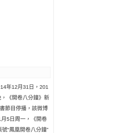
年12月31日，201
晚，《開卷八分鐘》新
讀書節目停播，該微博
1月5日周一，《開卷
號“鳳凰開卷八分鐘”