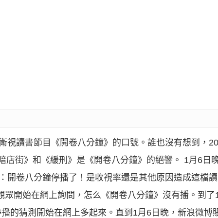
衛視讀書節目《開卷八分鐘》的口號。誰也沒有想到，2014
暗店街》和《緩刑》是《開卷八分鐘》的絕響。 1月6日
告：開卷八分鐘停播了！是收視率還是其他原因造成這檔
有觀眾開始在網上詢問，怎么《開卷八分鐘》沒有播。到了
播的猜測開始在網上多起來。直到1月6日晚，新浪微博賬