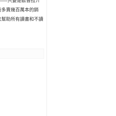
——只要是歐普拉介
商多賣幾百萬本的銷
以幫助所有讀書和不讀