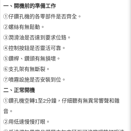
一、開機前的準備工作
①仔鑽孔機的各零部件是否齊全。
②螺絲有無鬆動。
③潤滑油是否達到要求位臵。
④控制按鈕是否靈活可靠。
⑤鑽桿、鑽頭有無損壞。
⑥支孔架有無斷裂。
⑦噴霧設施是否安裝到位。
二、正常開機
①鑽孔機空轉1至2分鐘，仔細聽有無異常響聲和雜
音。
②用低速慢慢打眼。