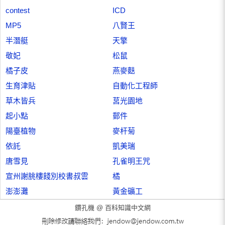
contest
ICD
MP5
八賢王
半潛艇
天擎
敬妃
松鼠
橘子皮
燕麥麩
生育津貼
自動化工程師
草木皆兵
莒光園地
起小點
郵件
陽臺植物
麥杆菊
依託
凱美瑞
唐雪見
孔雀明王咒
宣州謝朓樓餞別校書叔雲
橘
澎澎灘
黃金礦工
鑽孔機 @
百科知識中文網