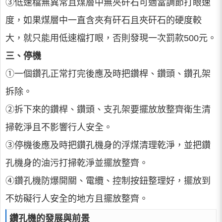
③低速檔無異常且煤層中無夾矸石可適當調節打眼速
度，如果煤層中一直含夾有矸石且夾矸石的硬度較
大，就只能用低速檔打眼，否則發現一次罰款500元。
三、停機
①一個鑽孔正常打完後應及時把鑽桿、鑽頭、鑽孔架
拆除。
②拆下來的鑽桿、鑽頭、支孔架要擺放放整齊衛生清
掃乾淨且不影響行人安全。
③停機後應及時把鑽孔機身的浮煤清理乾淨，並把鑽
孔機身的油污打掃乾淨並擺放整齊。
④鑽孔機防爆開關、電纜、控制按鈕整理好，擺放到
不妨礙行人安全的地方且擺放整齊。
鑽孔機的發展與前景