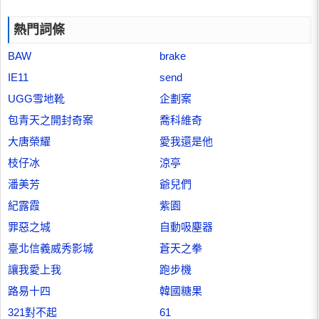
熱門詞條
BAW
brake
IE11
send
UGG雪地靴
企劃案
包青天之開封奇案
喬科維奇
大唐榮耀
愛我還是他
枝仔冰
涼亭
潘美芳
爺兒們
紀露霞
紫園
罪惡之城
自動吸塵器
臺北信義威秀影城
蒼天之拳
讓我愛上我
跑步機
路易十四
韓國糖果
321對不起
61