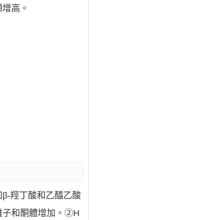
顯增高。
β-羥丁酸和乙醯乙酸
離子和酮體增加。②H