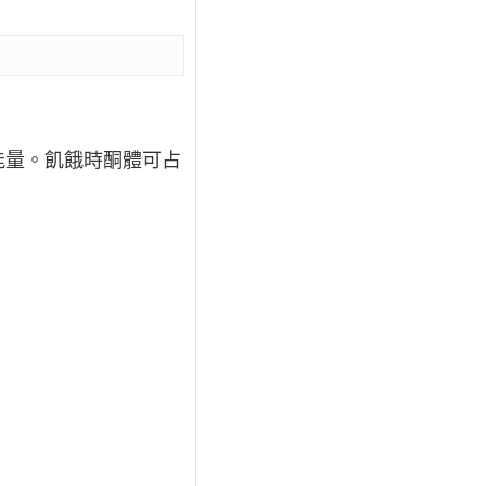
能量。飢餓時酮體可占