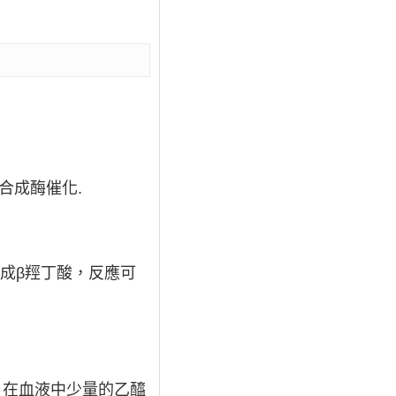
A合成酶催化.
還原生成β羥丁酸，反應可
。在血液中少量的乙醯