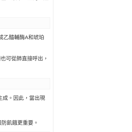
成乙醯輔酶A和琥珀
酮也可從肺直接呼出，
生成。因此，當出現
嚴防飢餓更重要。