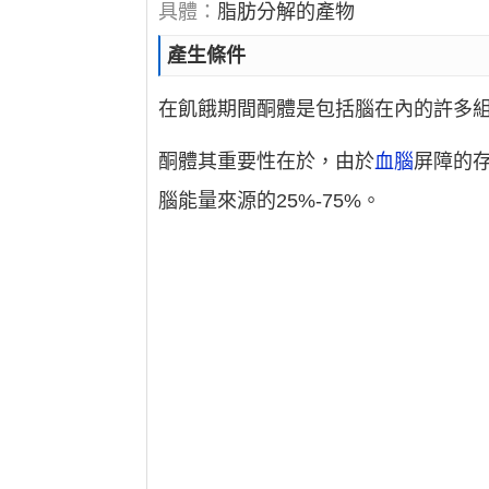
具體：
脂肪分解的產物
產生條件
在飢餓期間酮體是包括腦在內的許多
酮體其重要性在於，由於
血腦
屏障的
腦能量來源的25%-75%。