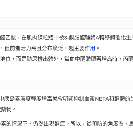
乙醯乙酸，在肌肉線粒體中被3-酮脂醯輔酶A轉移酶催化生
活，但前者活力高且分布廣泛，起主要
作用
。
要地位，而是隨尿排出體外，當血中酮體顯著增高時，丙
中胰島素濃度輕度增高就會明顯抑制血漿NEFA和酮體的
選藥物。
島素的情況下，仍然出現酮症。所以，從預防的角度看，