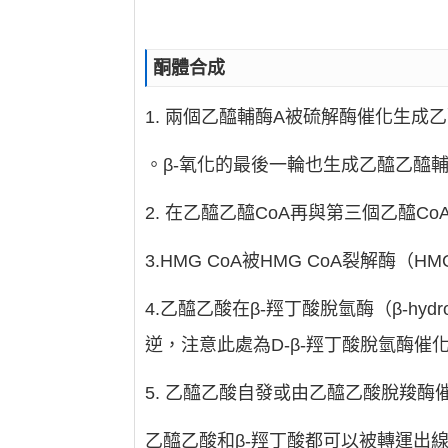
酮體合成
1. 兩個乙醯輔酶A被硫解酶催化生成
。β-氧化的最後一輪也生成乙醯乙醯輔
2. 在乙醯乙醯CoA再與第三個乙醯Co
3.HMG CoA被HMG CoA裂解酶（H
4.乙醯乙酸在β-羥丁酸脫氫酶（β-hydro
逆，注意此處為D-β-羥丁酸脫氫酶催化
5. 乙醯乙酸自發或由乙醯乙酸脫羧酶
乙醯乙酸和β-羥丁酸都可以被轉運出