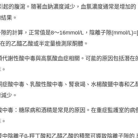
所引起的腹瀉。隨著血鈉濃度減少，血氯濃度通常是增加的
的結果。
子
隙的計算，正常值是8～16mmol/L，陰離子隙(mmol/L)=[Na+]
能存在的乙醯乙酸或半定量檢測尿酮體。
這類代謝性酸中毒與高氯酸血症相關。可能的原因包括潛在
毒。
因酮症酸中毒、乳酸性酸中毒、腎衰竭、水楊酸鹽中毒和乙
爾減少。
性酸中毒：糖尿病和酒精是常見的原因。在重症監護室的病
毒。
血漿中陰離子β-羥丁酸和乙醯乙酸的積聚可導致陰離子隙的