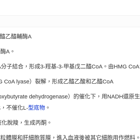
乙醯乙醯輔酶A
酶A。
A分子結合，形成3-羥基-3-甲基戊二醯CoA。由HMG Co
MG CoA lyase）裂解，形成乙醯乙酸和乙醯CoA
xybutyrate dehydrogenase）的催化下，用NADH
，不催化L-
型底物
。
催化脫羧，生成丙酮。
線粒體膜和肝細胞質膜，進入血液後被其它細胞用作燃料