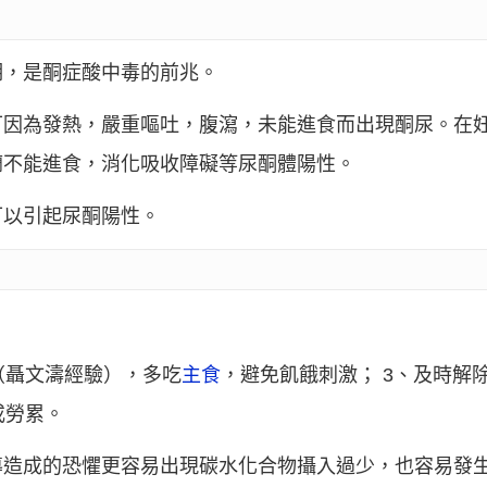
期，是酮症酸中毒的前兆。
可因為發熱，嚴重嘔吐，腹瀉，未能進食而出現酮尿。在
癇不能進食，消化吸收障礙等尿酮體陽性。
可以引起尿酮陽性。
：
（聶文濤經驗），多吃
主食
，避免飢餓刺激； 3、及時解
或勞累。
導造成的恐懼更容易出現碳水化合物攝入過少，也容易發