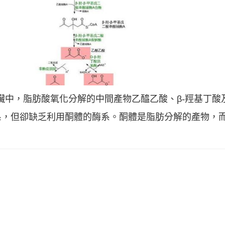
y）：在肝臟中，脂肪酸氧化分解的中間產物乙醯乙酸、β-羥基
系，但卻缺乏利用酮體的酶系。酮體是脂肪分解的產物，