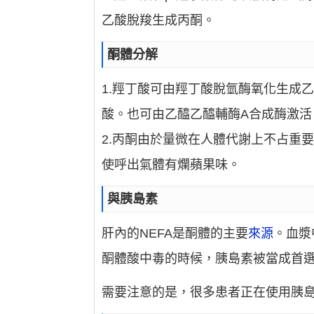
乙酸脫羧生成丙酮。
酮體分解
1.羥丁酸可由羥丁酸脫氫酶氧化生成
酸。也可由乙醯乙醯輔酶A合成酶激
2.丙酮由於量微在人體代謝上不占重
使呼出氣體有爛蘋果味。
與胰島素
肝內的NEFA是酮體的主要
來源
。血漿
酮體酸中毒的時候，胰島素被當成首
需要注意的是，很多患者正在使用胰