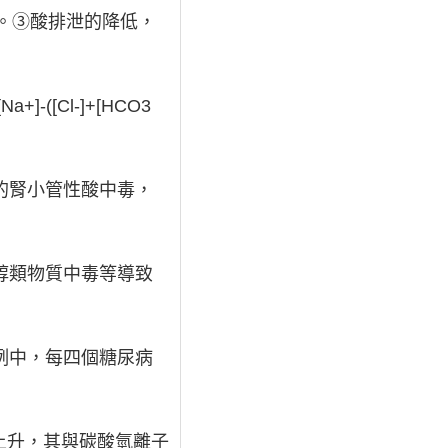
。③酸排泄的降低，
-([Cl-]+[HCO3
的腎小管性酸中毒，
醇類物質中毒等導致
例中，每四個糖尿病
上升，其與碳酸氫離子