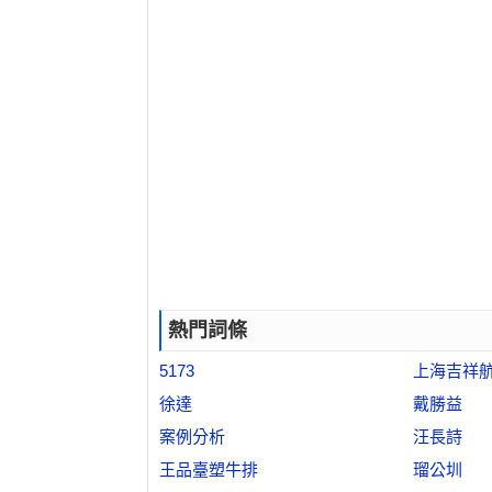
熱門詞條
5173
上海吉祥
徐達
戴勝益
案例分析
汪長詩
王品臺塑牛排
瑠公圳