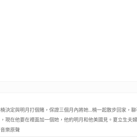
楠決定與明月打個賭，保證三個月內將她...楠一起散步回家，
，現在他要在裡面加一個她，他約明月和他美國見。夏立生夫婦從
 音樂原聲