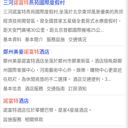
三河
諾富特
燕苑國際度假村
三河諾富特燕苑國際度假村,坐落於北京東郊風景優美的燕郊
經濟技術開發區，是全國首家五星級全套房式水療度假村，
距天安門廣場30公里，距北京首都國際機場25公...
基本資料 基本簡介 服務設施 交通情況
鄭州美豪
諾富特
酒店
鄭州美豪諾富特酒店坐落於鄭州市鄭東新區，酒店除毗鄰鄭
州國際會展中心，河南藝術中心外，娛樂、購物中心更是近
在咫尺，為休閒商旅的不二選擇。 酒店交通便利，3...
基本信息 酒店服務 交通指南 訂房須知
諾富特
酒店
諾富特酒店位於畢爾巴鄂，是家4星級酒店。
設施服務 相關條款