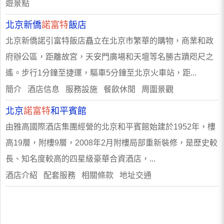
遊景點
北京新僑
諾富特
飯店
北京新僑諾引富特飯店矗立在北京市繁華的購物，商業和政
府辦公區，距離故宮，天安門廣場和天壇等名勝古蹟咫尺之
遙。步行1分鐘至捷運，驅車5分鐘至北京火車站，距...
簡介 酒店信息 服務設施 餐飲休閒 周圍景觀
北京
諾富特
和平賓館
由雅高國際酒店集團經營的北京和平賓館始建於1952年，樓
高19層，附樓9層，2008年2月附樓局部重新裝修，是歷史較
長、知名度較高的四星級豪華合資酒店，...
酒店介紹 配套服務 相關條款 地址交通