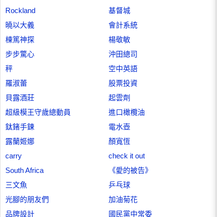
Rockland
基督城
曉以大義
會計系統
棟篤神探
楊敬敏
步步驚心
沖田總司
秤
空中英語
羅淑蕾
股票投資
貝露酒莊
起雲劑
超級模王守歲總動員
進口橄欖油
鈦鍺手鍊
電水壺
露蘭姬娜
顏寬恆
carry
check it out
South Africa
《愛的被告》
三文魚
乒乓球
光腳的朋友們
加油菊花
品牌設計
國民黨中常委