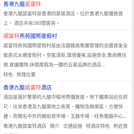
香港九龍
諾富特
香港九龍諾富特是香港四星級酒店，位於香港九龍彌敦道
上， 酒店共有380間客房。
諾富特
燕苑國際度假村
諾富特燕苑國際度假村是由法國雅高集團管理的全國首家全
套房式水療度假村。空氣清新,環境優美,設施齊全,集商務住
宿,會議團隊,休閒度假為一體的五星品牌的酒店...
特色 地理位置
香港九龍
諾富特
酒店
酒店座落於繁華的九龍中樞地帶彌敦道。地下鐵車站近在咫
尺，往來香港及九龍兩地之商業、購物及娛樂區，方便快
捷。而聞名中外的廟街夜市場、玉器市場、旺角電腦中心...
香港九龍諾富特酒店 簡介 交通設施 特酒店特色 附近旅