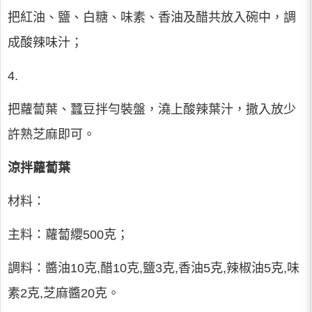
把紅油、鹽、白糖、味素、香油及醋共放入碗中，調
成酸辣味汁；
4.
把蘿蔔葉、蠶豆拌勻裝盤，澆上酸辣葉汁，撒入放少
許熟芝麻即可。
涼拌蘿蔔葉
材料：
主料：蘿蔔纓500克；
調料：醬油10克,醋10克,鹽3克,香油5克,辣椒油5克,味
素2克,芝麻醬20克。