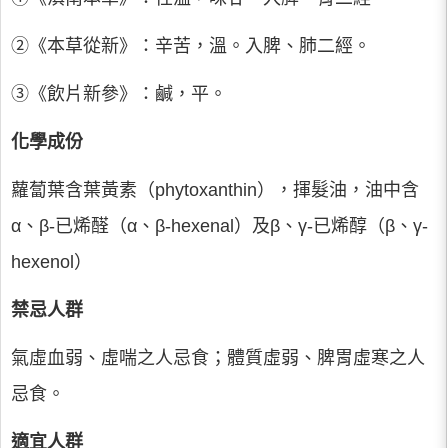
②《本草從新》：辛苦，溫。入脾、肺二經。
③《飲片新參》：鹹，平。
化學成份
蘿蔔葉含葉黃素（phytoxanthin），揮髮油，油中含
α、β-已烯醛（α、β-hexenal）及β、γ-已烯醇（β、γ-
hexenol）
禁忌人群
氣虛血弱、虛喘之人忌食；體質虛弱、脾胃虛寒之人
忌食。
適宜人群