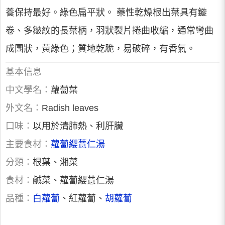
養保持最好。綠色扁平狀。 藥性乾燥根出葉具有鏇
卷、多皺紋的長葉柄，羽狀裂片捲曲收縮，通常彎曲
成團狀，黃綠色；質地乾脆，易破碎，有香氣。
基本信息
中文學名：
蘿蔔葉
外文名：
Radish leaves
口味：
以用於清肺熱、利肝臟
主要食材：
蘿蔔纓薏仁湯
分類：
根葉、湘菜
食材：
鹹菜、蘿蔔纓薏仁湯
品種：
白蘿蔔
、紅蘿蔔、
胡蘿蔔