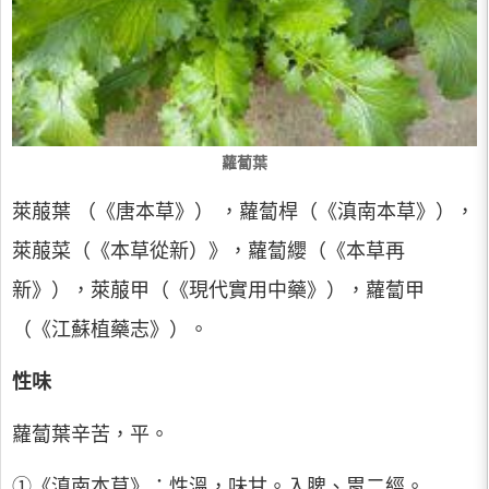
蘿蔔葉
萊菔葉 （《唐本草》） ，蘿蔔桿（《滇南本草》），
萊菔菜（《本草從新）》，蘿蔔纓（《本草再
新》），萊菔甲（《現代實用中藥》），蘿蔔甲
（《江蘇植藥志》）。
性味
蘿蔔葉辛苦，平。
①《滇南本草》：性溫，味甘。入脾、胃二經。