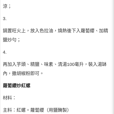
涼；
3.
鍋置旺火上，放入色拉油，燒熱後下入蘿蔔纓、加精
鹽炒勻；
4.
再加入芋頭、精鹽、味素、清湯100毫升，裝入湯缽
內，撒胡椒粉即可。
蘿蔔纓炒紅螺
材料：
主料：紅螺。蘿蔔纓（用鹽醃製）