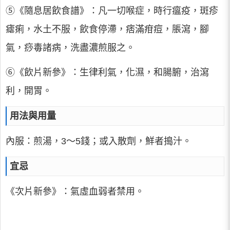
⑤《隨息居飲食譜》：凡一切喉症，時行瘟疫，斑疹
瘧痢，水土不服，飲食停滯，痞滿疳痘，脹瀉，腳
氣，痧毒諸病，洗盡濃煎服之。
⑥《飲片新參》：生律利氣，化濕，和腸腑，治瀉
利，開胃。
用法與用量
內服：煎湯，3～5錢；或入散劑，鮮者搗汁。
宜忌
《次片新參》：氣虛血弱者禁用。