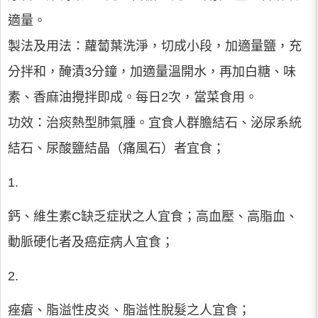
適量。
製法及用法：蘿蔔葉洗淨，切成小段，加適量鹽，充
分拌和，醃漬3分鐘，加適量溫開水，再加白糖、味
素、香麻油攪拌即成。每日2次，當菜食用。
功效：治痰熱型肺氣腫。宜食人群膽結石、泌尿系統
結石、尿酸鹽結晶（痛風石）者宜食；
1.
鈣、維生素C缺乏症狀之人宜食；高血壓、高脂血、
動脈硬化者及癌症病人宜食；
2.
痤瘡、脂溢性皮炎、脂溢性脫髮之人宜食；