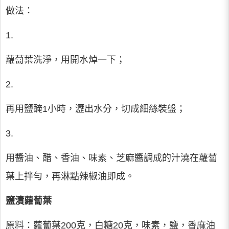
做法：
1.
蘿蔔葉洗淨，用開水焯一下；
2.
再用鹽醃1小時，瀝出水分，切成細絲裝盤；
3.
用醬油、醋、香油、味素、芝麻醬調成的汁澆在蘿蔔
葉上拌勻，再淋點辣椒油即成。
鹽漬蘿蔔葉
原料：蘿蔔葉200克，白糖20克，味素，鹽，香麻油