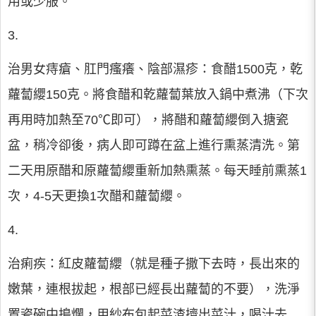
用或少服。
3.
治男女痔瘡、肛門瘙癢、陰部濕疹：食醋1500克，乾
蘿蔔纓150克。將食醋和乾蘿蔔葉放入鍋中煮沸（下次
再用時加熱至70℃即可），將醋和蘿蔔纓倒入搪瓷
盆，稍冷卻後，病人即可蹲在盆上進行熏蒸清洗。第
二天用原醋和原蘿蔔纓重新加熱熏蒸。每天睡前熏蒸1
次，4-5天更換1次醋和蘿蔔纓。
4.
治痢疾：紅皮蘿蔔纓（就是種子撒下去時，長出來的
嫩葉，連根拔起，根部已經長出蘿蔔的不要），洗淨
置瓷碗中搗爛，用紗布包起菜渣擠出菜汁，喝汁去