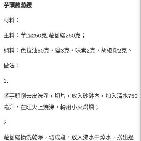
芋頭蘿蔔纓
材料：
主料：芋頭250克,蘿蔔纓250克；
調料：色拉油50克，鹽3克，味素2克，胡椒粉2克。
做法：
1.
將芋頭削去皮洗淨，切片，放入砂缽內，加入清水750
毫升，在旺火上燒沸，轉用小火燜爛；
2.
蘿蔔纓摘洗乾淨，切成段，放入沸水中焯水，撈出過