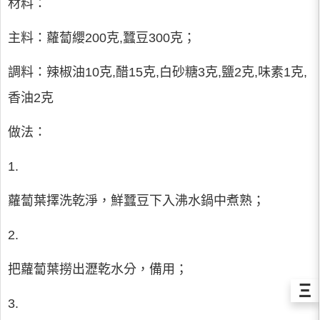
材料：
主料：蘿蔔纓200克,蠶豆300克；
調料：辣椒油10克,醋15克,白砂糖3克,鹽2克,味素1克,
香油2克
做法：
1.
蘿蔔葉擇洗乾淨，鮮蠶豆下入沸水鍋中煮熟；
2.
把蘿蔔葉撈出瀝乾水分，備用；
Ξ
3.