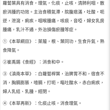
蘿蔔葉具有消食，理氣，化痰，止咳，清肺利咽，散
瘀消腫的功效。主治食積氣滯，脘腹痞滿，吐酸，呃
逆，泄瀉，痢疾，咽喉腫痛，咳痰，音啞，婦女乳房
腫痛，乳汁不通，外治損傷瘀腫等症。
①《本草綱目》：萊菔，根、葉同功，生食升氣，熟
食降氣。
②崔禹錫《食經》：消食和中。
③《滇南本草》：白蘿蔔桿葉，治脾胃不和，宿食不
消，胸膈膨脹，噎膈，打呃，嘔吐酸水，赤白痢疾，
婦人乳結、乳腫，經閉。
④《本草再新》：化痰止咳，消食理氣。