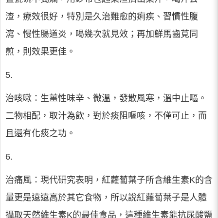
渣，療效很好，特別是久治難愈的痢疾、習慣性腹
瀉、慢性腸道炎，喝幾次就見效；再加鮮馬齒莧同
煎，則效果更佳。
5.
治咳嗽：生薑性味辛、微溫，發散風寒，溫中止嘔。
二物相配，取汁為飲，對於痰阻嘔咳，不僅可止，而
且還有化痰之功。
6.
治痛風：現代研究表明，紅蘿蔔葉子所含維生素K的含
量更是遠遠高於其它食物，所以說紅蘿蔔葉子是人體
攝取天然維生素K的最佳食品，這種維生素能抗尿酸鹽