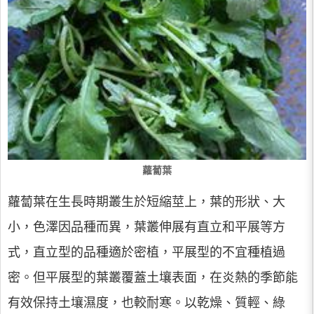
蘿蔔葉
蘿蔔葉在生長時期叢生於短縮莖上，葉的形狀、大
小，色澤因品種而異，葉叢伸展有直立和平展等方
式，直立型的品種適於密植，平展型的不宜種植過
密。但平展型的葉叢覆蓋土壤表面，在炎熱的季節能
有效保持土壤濕度，也較耐寒。以乾燥、質輕、綠