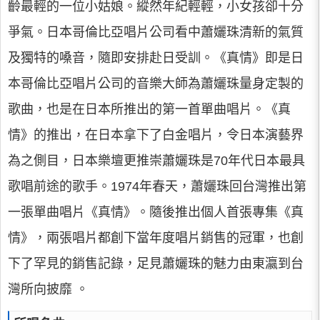
齡最輕的一位小姑娘。縱然年紀輕輕，小女孩卻十分
爭氣。日本哥倫比亞唱片公司看中蕭孋珠清新的氣質
及獨特的嗓音，隨即安排赴日受訓。《真情》即是日
本哥倫比亞唱片公司的音樂大師為蕭孋珠量身定製的
歌曲，也是在日本所推出的第一首單曲唱片。《真
情》的推出，在日本拿下了白金唱片，令日本演藝界
為之側目，日本樂壇更推崇蕭孋珠是70年代日本最具
歌唱前途的歌手。1974年春天，蕭孋珠回台灣推出第
一張單曲唱片《真情》。隨後推出個人首張專集《真
情》，兩張唱片都創下當年度唱片銷售的冠軍，也創
下了罕見的銷售記錄，足見蕭孋珠的魅力由東瀛到台
灣所向披靡 。