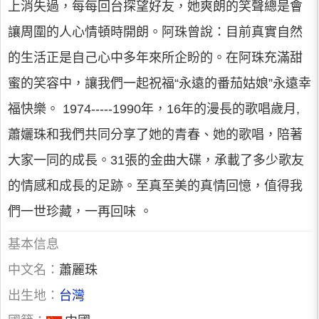
上消失過，每每回台探望好友，她爽朗的笑聲總是會
讓周圍的人心情頓時開朗。阿珠曾說：目前真實自然
的生活正是自己心中多年來所企盼的。在阿珠充滿甜
蜜的笑容中，讓我們一起祝福“永遠的番茄姑娘”永遠幸
福快樂。 1974-----1990年，16年的漫長的歌唱歲月,
蕭孋珠和我們共同分享了她的青春、她的歌唱，陪著
大家一同的成長。31張的金曲大碟，承載了多少歌友
的情感和成長的足跡。至真至美的真情回憶，值得我
們一世珍藏，一再回味 。
基本信息
中文名：
蕭麗珠
出生地：
台灣