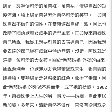
則是一襲輕便可愛的吊帶褲，吊帶裙，清純自然的短
髮流海，臉上總是帶著素淨自然可愛的笑容。一如阿
珠自然不做作的個性，在當時儼然自成一派，因此也
改變了國語歌壇女歌手的造型風氣。正如後來蕭孋珠
自己所說：我從未想要刻意的去表達自己，因為我想
要表達的都已經在歌聲中傾訴無遺。沒錯，阿珠就是
這樣一位可愛的大女孩。關於“番茄姑娘”外號的由來，
據說源溯至一位歌迷朋友覺得蕭孋珠天生一張圓圓的
娃娃臉，雙頰總是泛著粉嫩的紅色，象極了番茄，因
此“番茄姑娘”的外號不脛而走，成了她的標籤。 1982
年，蕭孋珠步上人生的另一階段——婚姻，自此定居
新加坡。多年來，清新自然不做作一直沒有從阿珠身