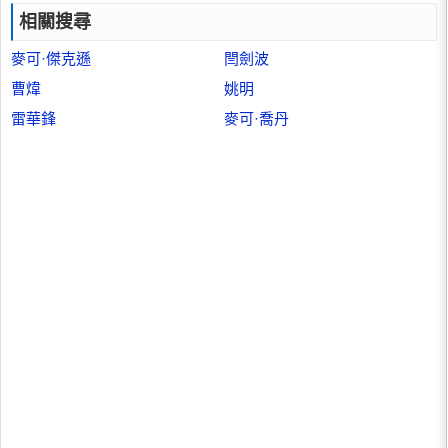
相關搜尋
麥可·傑克遜
閆劍波
曹煒
姚明
雷華鋒
麥可·喬丹