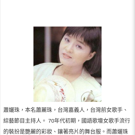
蕭孋珠，本名蕭麗珠，台灣嘉義人，台灣前女歌手、
綜藝節目主持人。 70年代初期，國語歌壇女歌手流行
的裝扮是艷麗的彩妝、鑲著亮片的舞台服。而蕭孋珠