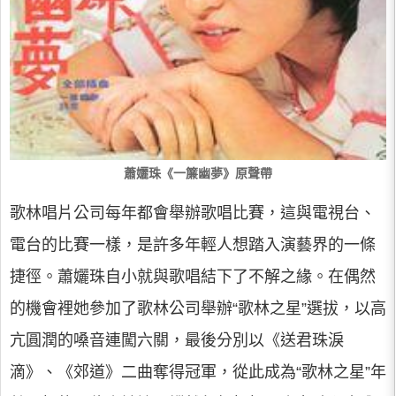
蕭孋珠《一簾幽夢》原聲帶
歌林唱片公司每年都會舉辦歌唱比賽，這與電視台、
電台的比賽一樣，是許多年輕人想踏入演藝界的一條
捷徑。蕭孋珠自小就與歌唱結下了不解之緣。在偶然
的機會裡她參加了歌林公司舉辦“歌林之星”選拔，以高
亢圓潤的嗓音連闖六關，最後分別以《送君珠淚
滴》、《郊道》二曲奪得冠軍，從此成為“歌林之星”年