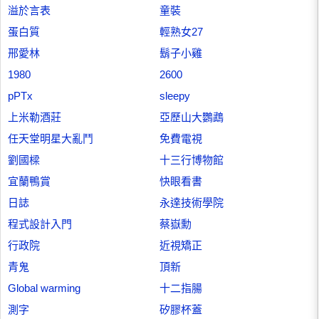
溢於言表
童裝
蛋白質
輕熟女27
邢愛林
鬍子小雞
1980
2600
pPTx
sleepy
上米勒酒莊
亞歷山大鸚鵡
任天堂明星大亂鬥
免費電視
劉國樑
十三行博物館
宜蘭鴨賞
快眼看書
日誌
永達技術學院
程式設計入門
蔡嶽勳
行政院
近視矯正
青鬼
頂新
Global warming
十二指腸
測字
矽膠杯蓋