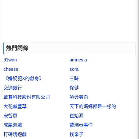
熱門詞條
91wan
amnesia
cheese
sora
《嫌疑犯X的獻身》
三昧
交通銀行
保健
啟碁科技股份有限公司
噴砂美白
大花鹹豐草
天下的媽媽都是一樣的
宋智恩
崔始源
成語遊戲
戴潮春事件
打磚塊遊戲
找樂子