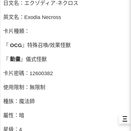
日文名：エクゾディア·ネクロス
英文名：Exodia Necross
卡片種類：
『
OCG
』特殊召喚/效果怪獸
『
動畫
』儀式怪獸
卡片密碼：12600382
使用限制：無限制
種族：魔法師
屬性：暗
Ξ
星級：4