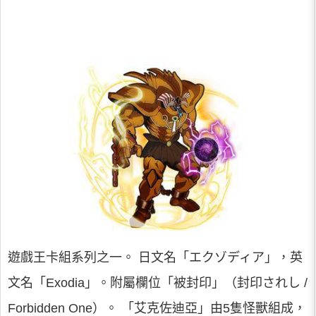
遊戲王卡組系列之一。 日文名「エクゾディア」，英
文名「Exodia」。附屬欄位「被封印」（封印されし /
Forbidden One）。 「艾克佐迪亞」由5隻怪獸組成，