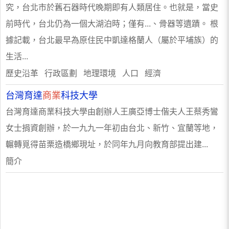
究，台北市於舊石器時代晚期即有人類居住。也就是，當史
前時代，台北仍為一個大湖泊時；僅有...、骨器等遺蹟。 根
據記載，台北最早為原住民中凱達格蘭人（屬於平埔族）的
生活...
歷史沿革 行政區劃 地理環境 人口 經濟
台灣育達
商業
科技大學
台灣育達商業科技大學由創辦人王廣亞博士偕夫人王蔡秀鸞
女士捐資創辦，於一九九一年初由台北、新竹、宜蘭等地，
輾轉覓得苗栗造橋鄉現址，於同年九月向教育部提出建...
簡介