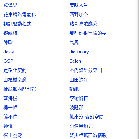
羅漢果
美味人生
花東鐵路電氣化
西野加奈
視訊驅動程式
豬哥亮歌廳秀
遊絲棋
那些你很冒險的夢
陳歐
高鳳
delay
dictionary
GSP
Scion
定型化契約
室內設計效果圖
山楂樹之戀
山田涼介
捷絲旅西門町館
摺紙
望海樓
李衛辭官
樓一幢
波隆那
煞不住
熊出沒·奇幻空間
神漫
臺灣黑狗兄
衝上雲霄
降央卓瑪西海情歌