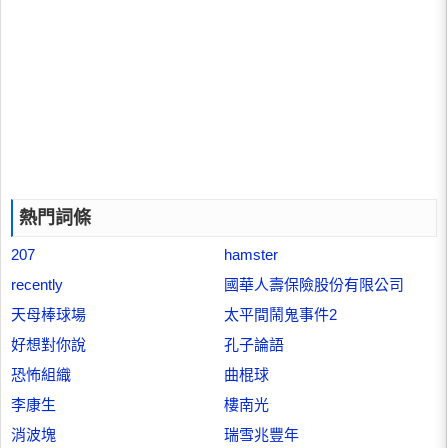
熱門詞條
207
hamster
recently
國華人壽保險股份有限公司
天母棒球場
太平間鬧鬼事件2
好想對你說
孔子論語
恐怖組織
曲棍球
李康生
樓南光
消波塊
瑞雪兆豐年