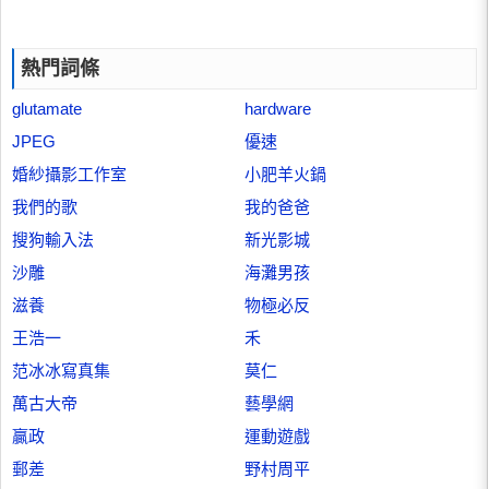
熱門詞條
glutamate
hardware
JPEG
優速
婚紗攝影工作室
小肥羊火鍋
我們的歌
我的爸爸
搜狗輸入法
新光影城
沙雕
海灘男孩
滋養
物極必反
王浩一
禾
范冰冰寫真集
莫仁
萬古大帝
藝學網
贏政
運動遊戲
郵差
野村周平