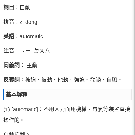
詞目
：自動
拼音
：zi`dong`
英語
：automatic
注音
：ㄗㄧˋ ㄉㄨㄙˋ
同義詞
： 主動
反義詞
：被迫、被動、他動、強迫、勸誘、自願。
基本解釋
(1) [automatic]∶不用人力而用機械、電氣等裝置直接
操作的。
自動控制。