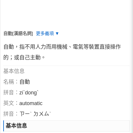
自動[漢語名詞]
更多義項 ▼
自動，指不用人力而用機械、電氣等裝置直接操作
的；或自己主動。
基本信息
名稱：
自動
拼音：
zi`dong`
英文：
automatic
拼音：
ㄗㄧˋ ㄉㄨㄙˋ
基本信息