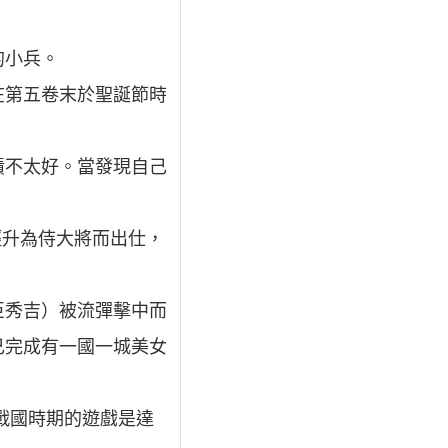
的小兵。
在第五卷末於聖誕節時
績不太好。當發現自己
輕升為侍大將而出仕，
臣秀吉）被流彈擊中而
己完成有一國一城美女
戰國時期的遊戲是達