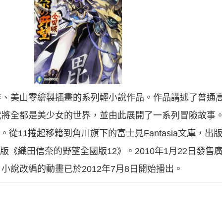
作、美山零繪製插畫的系列輕小說作品。作品講述了普通
武將全都是美少女的世界，並由此展開了一系列冒險故事
文庫出版。從11捲起移籍到角川旗下的富士見Fantasia文庫
日出版《織田信奈的野望全國版12》。2010年1月22日發
說改編的動畫已於2012年7月8日開始播出。