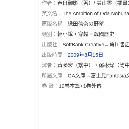
作者：
春日御影（著）/ 美山零（插畫
英文名：
The Ambition of Oda Nobun
原版名稱：
織田信奈の野望
類別：
輕小說，穿越，戰國歷史
出版社：
SoftBank Creativ
出版時間：
2009年8月15日
譯者：
黃勝宏（繁中），鄭彬煒（簡
所屬文庫：
GA文庫→富士見Fantasia
卷 數：
12卷本篇+1卷外傳