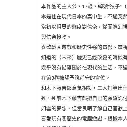
本作品的主人公，17歲，綽號“猴子”
本是住在現代日本的高中生，不過突
當初以粗暴的態度對信奈，從而遭到
與信奈接吻。
喜歡戰國遊戲和歷史性強的電影、電
知道的（未來）歷史已經改變的時候
幾乎沒有描寫關於在現代的生活，不
在第3卷被賜予筑前守的官位。
和木下藤吉郎意氣相投，二人打算出
死，死前木下藤吉郎把自己的願望託
如雲的夢想，但當良晴了解自己喜歡
喜愛玩有關歷史的電腦遊戲。根據本