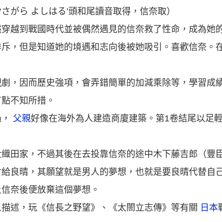
（‘さがら よしはる’頭和尾讀音取得，信奈取）
然穿越到戰國時代並被偶然遇見的信奈救了性命，成為她
排斥，但是知道她的境遇和志向後被她吸引。喜歡信奈。
視劇，因而歷史強項，會弄錯簡單的加減乘除等，學習成
有點不知所措。
過，
父親
好像在海外為人建造商廈建築。第1卷結尾以足
仕織田家，不過其後在去投靠信奈的途中木下藤吉郎（豐
付給良晴，其願望就是男人的夢想，也就是要良晴代替自
上信奈後便放棄這個夢想。
人描述，玩《信長之野望》、《太閤立志傳》等有關
日本