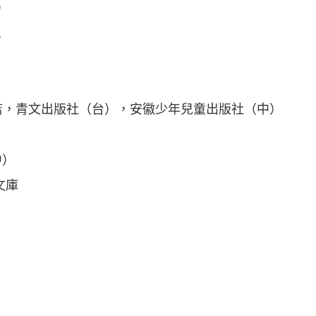
）
a
e→角川書店，青文出版社（台），安徽少年兒童出版社（中）
中）
文庫