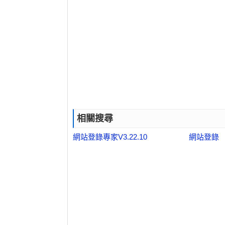
相關搜尋
網站登錄專家V3.22.10
網站登錄