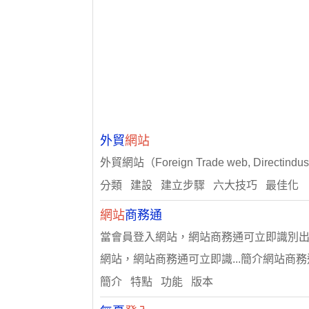
外貿
網站
外貿網站（Foreign Trade web, Di
分類 建設 建立步驟 六大技巧 最佳化
網站
商務通
當會員登入網站，網站商務通可立即識別出會
網站，網站商務通可立即識...簡介網站商務
簡介 特點 功能 版本