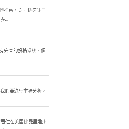
烈推薦。 3、 快速註冊
...
擁有完善的投稿系統、個
，我們要進行市場分析，
爾居住在美國佛羅里達州