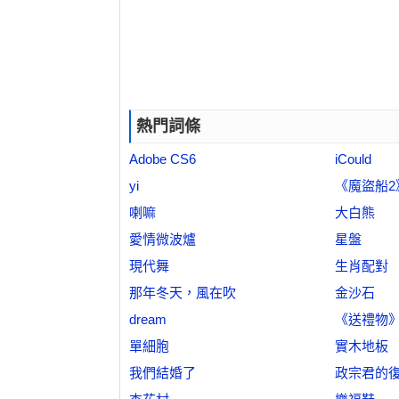
熱門詞條
Adobe CS6
iCould
yi
《魔盜船2
喇嘛
大白熊
愛情微波爐
星盤
現代舞
生肖配對
那年冬天，風在吹
金沙石
dream
《送禮物
單細胞
實木地板
我們結婚了
政宗君的