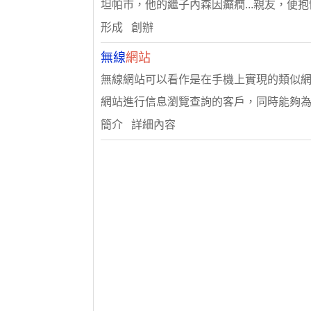
坦帕市，他的繼子內森因癲癇...親友，便抱
形成 創辦
無線
網站
無線網站可以看作是在手機上實現的類似
網站進行信息瀏覽查詢的客戶，同時能夠為技
簡介 詳細內容