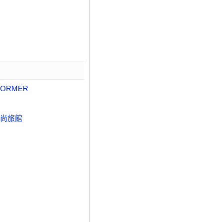
FORMER
尚旅館