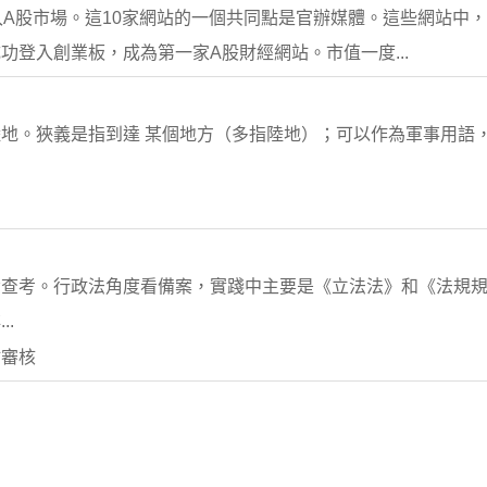
A股市場。這10家網站的一個共同點是官辦媒體。這些網站中，
成功登入創業板，成為第一家A股財經網站。市值一度...
地。狹義是指到達 某個地方（多指陸地）；可以作為軍事用語
備查考。行政法角度看備案，實踐中主要是《立法法》和《法規
.
站審核