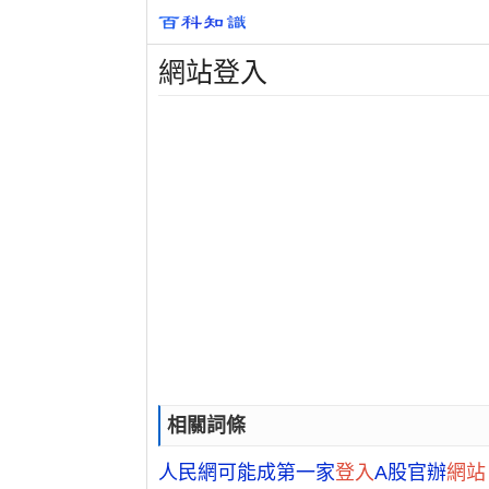
網站登入
相關詞條
人民網可能成第一家
登入
A股官辦
網站