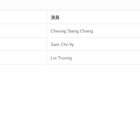
演員
Cheung Siang Chang
Sam Chi-Vy
Loi Truong