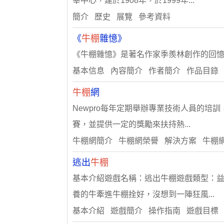
宰中心，建於1908年，於1999年...
簡介 歷史 展覽 參考資料
《
牛棚
雜憶》
《牛棚雜憶》是著名作家季羨林創作的回
基本信息 內容簡介 作者簡介 作品目錄
牛棚
網
Newpro每年定期舉辦專業技術人員的培
賽，並提供一定的獎勵來扶持熱...
牛棚網簡介 牛棚網榮譽 解決方案 牛棚
逃出
牛棚
基本介紹遊戲名稱：逃出牛棚遊戲類型：益
養的牛牽進牛棚拴好，沒想到一陣狂風...
基本介紹 遊戲簡介 操作指南 遊戲目標