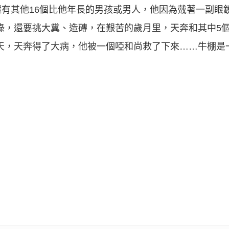
有其他16個比他年長的男孩或男人，他因為戴著一副眼鏡
錄，還要挑大糞、造磚，在艱苦的歲月里，天奔和其中5個
天，天奔得了大病，他被一個啞和尚救了下來……牛棚是