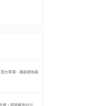
子頂大草場、萬畝原始森
方便，距箇舊市92公