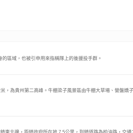
前暖身的區域，也被引申用來指稱隊上的後援投手群。
5.2米，為貴州第二高峰。牛棚梁子風景區由牛棚大草場、營盤嬌
南
東北邊，距鎮政府所在地 7.5公里，到鎮道路為柏油路，交通