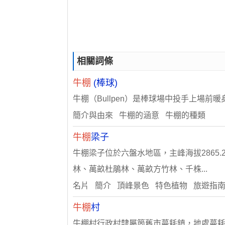
相關詞條
牛棚
(棒球)
牛棚（Bullpen）是棒球場中投手上場
簡介與由來 牛棚的涵意 牛棚的種類
牛棚
梁子
牛棚梁子位於六盤水地區，主峰海拔286
林、萬畝杜鵑林、萬畝方竹林、千株...
名片 簡介 頂峰景色 特色植物 旅遊指
牛棚
村
牛棚村行政村隸屬箇舊市蔓耗鎮，地處蔓耗鎮