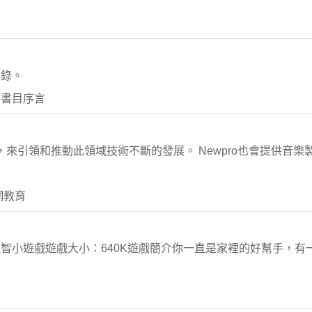
憶錄。
 書目序言
訓，來引領和推動此領域技術不斷的發展。 Newpro也會提供音
網教育
智小遊戲遊戲大小：640K遊戲簡介你一直是家裡的好幫手，有