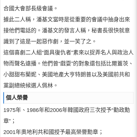
合國大會部長級會議。
據此二人稱，潘基文當時是從重要的會議中抽身出來
接他們電話的。潘基文的發言人稱，秘書長很快就意
識到了這是一起惡作劇，並一笑了之。
這個喜劇二人組“面具復仇者”素來以捉弄名人與政治人
物而聲名遠播。他們曾“戲耍”的對象還包括比爾蓋茨、
小甜甜布蘭妮、美國地產大亨特朗普以及美國前共和
黨副總統候選人佩林。
個人榮譽
1975年、1986年和2006年韓國政府三次授予“勤政勳
章”；
2001年奧地利共和國授予最高榮譽勳章；