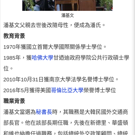
潘基文
潘基文父親去世後改隨母性，便成為潘氏。
教育背景
1970年獲國立首爾大學國際關係學士學位。
1985年，獲
哈佛大學
甘迺迪政府學院公共行政碩士學
位。
2010年10月31日獲南京大學法學名譽博士學位。
2016年5月獲得美國
哥倫比亞大學
榮譽博士學位
職業背景
潘基文當選為
秘書長
時，其職務是大韓民國外交通商
部長官。他在該部長期任職，先後在新德里、華盛頓
和維也納擔任過職務，包括總統外交政策顧問、總統