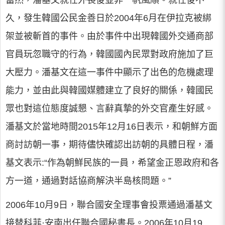
當然，潘基文就任外長後並非一帆風順。就任後不
久，發生韓國公民金善日於2004年6月在伊拉克被綁
架並被斬首的事件。由於事件中出現韓國外交通商部
官員玩忽職守的行為，韓國國內民眾對政府施加了巨
大壓力。潘基文在這一事件中顯示了出色的危機處理
能力，並由此與韓國媒體建立了良好的關係，韓國民
眾也對這位態度誠懇、言辭真摯的外交官產生好感。
潘基文於當地時間2015年12月16日表示，和朝鮮方面
商討訪朝一事，期待儘快確認出訪朝的具體日程，潘
基文表示:“作為朝鮮民族的一員，希望金正恩政府和各
方一道，通過對話協商解決半島核問題。”
2006年10月9日，聯合國安全理事會投票通過潘基文
接替科菲·安南出任聯合國秘書長。2006年10月19