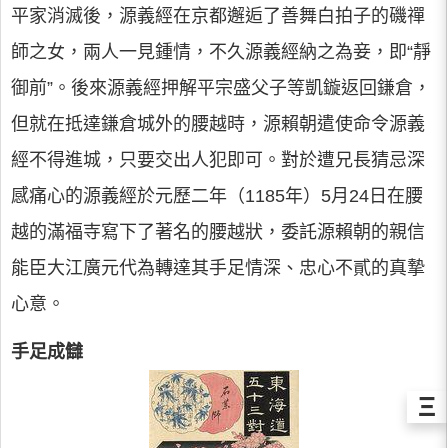
平家消滅後，源義經在京都邂逅了善舞白拍子的磯禪
師之女，兩人一見鍾情，不久源義經納之為妾，即“靜
御前”。後來源義經押解平宗盛父子等凱鏇返回鎌倉，
但就在抵達鎌倉城外的腰越時，源賴朝遣使命令源義
經不得進城，只要交出人犯即可。對於遭兄長猜忌深
感痛心的源義經於元歷二年（1185年）5月24日在腰
越的滿福寺寫下了著名的腰越狀，委託源賴朝的親信
能臣大江廣元代為轉達其手足情深、忠心不貳的真摯
心意。
手足成讎
Ξ