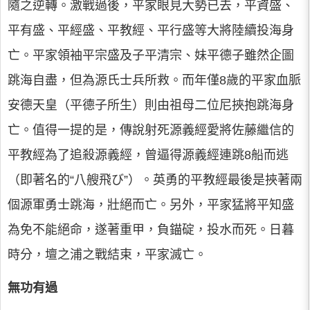
隨之逆轉。激戰過後，平家眼見大勢已去，平資盛、
平有盛、平經盛、平教經、平行盛等大將陸續投海身
亡。平家領袖平宗盛及子平清宗、妹平德子雖然企圖
跳海自盡，但為源氏士兵所救。而年僅8歲的平家血脈
安德天皇（平德子所生）則由祖母二位尼挾抱跳海身
亡。值得一提的是，傳說射死源義經愛將佐藤繼信的
平教經為了追殺源義經，曾逼得源義經連跳8船而逃
（即著名的“八艘飛び”）。英勇的平教經最後是挾著兩
個源軍勇士跳海，壯絕而亡。另外，平家猛將平知盛
為免不能絕命，遂著重甲，負錨碇，投水而死。日暮
時分，壇之浦之戰結束，平家滅亡。
無功有過