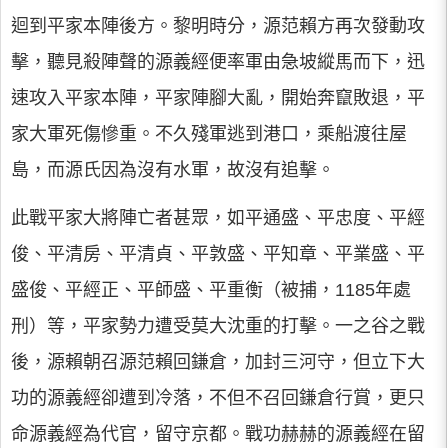
迴到平家本陣後方。黎明時分，源范賴方再次發動攻
擊，聽見殺陣聲的源義經便率軍由急坡縱馬而下，迅
速攻入平家本陣，平家陣腳大亂，開始奔竄敗退，平
家大軍死傷慘重。不久殘軍逃到港口，乘船渡往屋
島，而源氏因為沒有水軍，故沒有追擊。
此戰平家大將陣亡者甚眾，如平通盛、平忠度、平經
俊、平清房、平清貞、平敦盛、平知章、平業盛、平
盛俊、平經正、平師盛、平重衡（被捕，1185年處
刑）等，平家勢力遭受莫大沈重的打擊。一之谷之戰
後，源賴朝召源范賴回鎌倉，加封三河守，但立下大
功的源義經卻遭到冷落，不但不召回鎌倉行賞，更只
命源義經為代官，留守京都。戰功赫赫的源義經在留