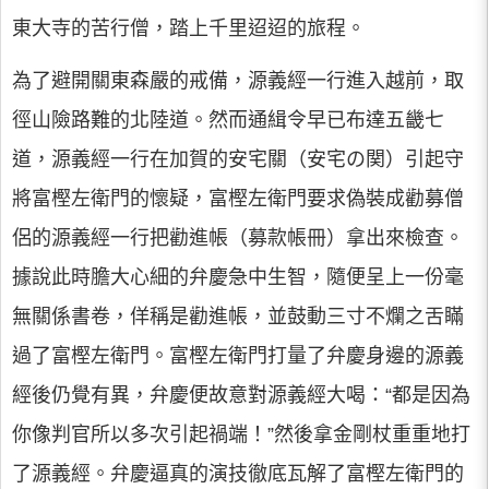
東大寺的苦行僧，踏上千里迢迢的旅程。
為了避開關東森嚴的戒備，源義經一行進入越前，取
徑山險路難的北陸道。然而通緝令早已布達五畿七
道，源義經一行在加賀的安宅關（安宅の関）引起守
將富樫左衛門的懷疑，富樫左衛門要求偽裝成勸募僧
侶的源義經一行把勸進帳（募款帳冊）拿出來檢查。
據說此時膽大心細的弁慶急中生智，隨便呈上一份毫
無關係書卷，佯稱是勸進帳，並鼓動三寸不爛之舌瞞
過了富樫左衛門。富樫左衛門打量了弁慶身邊的源義
經後仍覺有異，弁慶便故意對源義經大喝：“都是因為
你像判官所以多次引起禍端！”然後拿金剛杖重重地打
了源義經。弁慶逼真的演技徹底瓦解了富樫左衛門的