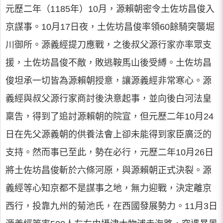
元歷二年（1185年）10月，源賴朝密令土佐坊昌俊入
京謀事。10月17日夜，土佐坊昌俊率領60餘騎突襲堀
川御所。源義經提刀應戰，之後叔父源行家亦率眾支
援，土佐坊昌俊不敵，敗逃鞍馬山後受縛。土佐坊昌
俊坦承一切皆為源賴朝授意，讓源義經非常寒心。源
義經與叔父源行家商討後決意起事，並向後白河法皇
稟告，得到了追討源賴朝的院宣，但元歷二年10月24
日在先父源義朝的供養法會上卻未能得到家臣廣泛的
支持。然而事已至此，勢在必行，元歷二年10月26日
將土佐坊昌俊斬於六條河原，與源賴朝正式決裂。源
義經等心知京都不是謀事之地，無力迎戰，決定離京
西行，投靠九州的菊池氏，在西國發展勢力。11月3日