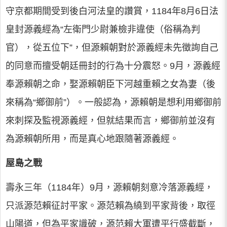
守京都期間受到後白河法皇的讚賞，1184年8月6日法
皇封源義經為“左衛門少尉兼檢非違使（俗稱為判
官），從五位下”，但源賴朝對於源義經未先徵詢自己
的同意而擅受朝廷冊封的行為十分震怒。9月，源義經
奉源賴朝之命，娶源賴朝臣下河越重賴之女為妻（後
來稱為“鄉御前”）。一般認為，源賴朝是想利用鄉御前
來刺探及監視源義經，但就結果而言，鄉御前並沒有
為源賴朝所用，而是真心地跟隨著源義經。
屋島之戰
壽永三年（1184年）9月，源賴朝刻意冷落源義經，
只派源范賴征討平家。源范賴為繞到平家背後，取徑
山陽道，但為平家識破，源范賴大軍遭平行盛截斷，