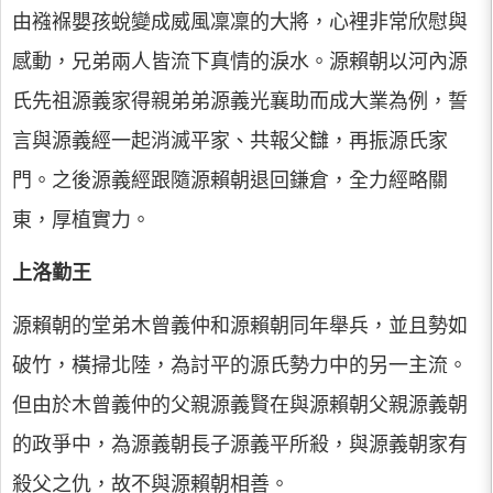
由襁褓嬰孩蛻變成威風凜凜的大將，心裡非常欣慰與
感動，兄弟兩人皆流下真情的淚水。源賴朝以河內源
氏先祖源義家得親弟弟源義光襄助而成大業為例，誓
言與源義經一起消滅平家、共報父讎，再振源氏家
門。之後源義經跟隨源賴朝退回鎌倉，全力經略關
東，厚植實力。
上洛勤王
源賴朝的堂弟木曾義仲和源賴朝同年舉兵，並且勢如
破竹，橫掃北陸，為討平的源氏勢力中的另一主流。
但由於木曾義仲的父親源義賢在與源賴朝父親源義朝
的政爭中，為源義朝長子源義平所殺，與源義朝家有
殺父之仇，故不與源賴朝相善。