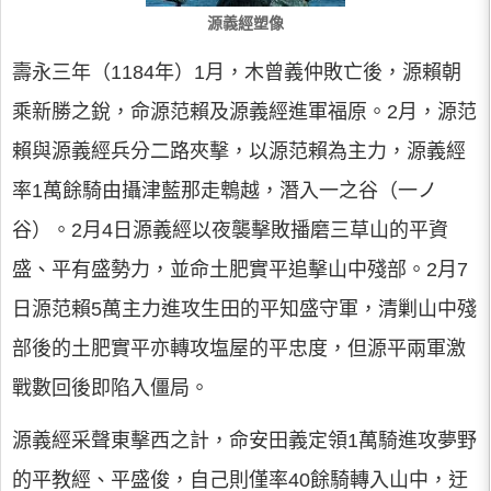
源義經塑像
壽永三年（1184年）1月，木曾義仲敗亡後，源賴朝
乘新勝之銳，命源范賴及源義經進軍福原。2月，源范
賴與源義經兵分二路夾擊，以源范賴為主力，源義經
率1萬餘騎由攝津藍那走鵯越，潛入一之谷（一ノ
谷）。2月4日源義經以夜襲擊敗播磨三草山的平資
盛、平有盛勢力，並命土肥實平追擊山中殘部。2月7
日源范賴5萬主力進攻生田的平知盛守軍，清剿山中殘
部後的土肥實平亦轉攻塩屋的平忠度，但源平兩軍激
戰數回後即陷入僵局。
源義經采聲東擊西之計，命安田義定領1萬騎進攻夢野
的平教經、平盛俊，自己則僅率40餘騎轉入山中，迂