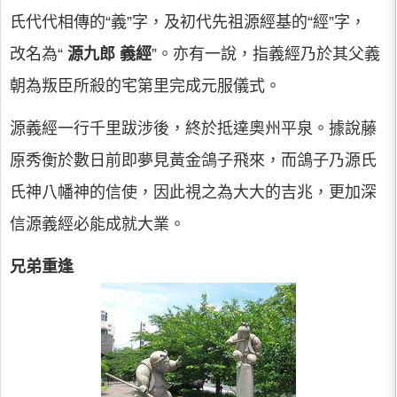
氏代代相傳的“義”字，及初代先祖源經基的“經”字，
改名為“
源九郎
義經
”。亦有一說，指義經乃於其父義
朝為叛臣所殺的宅第里完成元服儀式。
源義經一行千里跋涉後，終於抵達奧州平泉。據說藤
原秀衡於數日前即夢見黃金鴿子飛來，而鴿子乃源氏
氏神八幡神的信使，因此視之為大大的吉兆，更加深
信源義經必能成就大業。
兄弟重逢