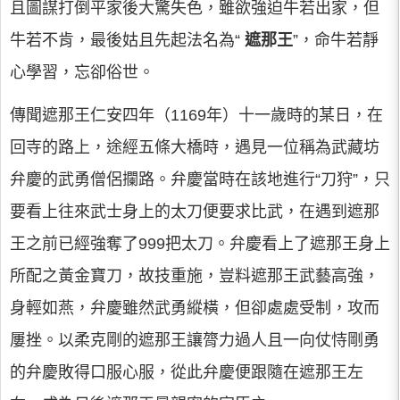
且圖謀打倒平家後大驚失色，雖欲強迫牛若出家，但
牛若不肯，最後姑且先起法名為“
遮那王
”，命牛若靜
心學習，忘卻俗世。
傳聞遮那王仁安四年（1169年）十一歲時的某日，在
回寺的路上，途經五條大橋時，遇見一位稱為武藏坊
弁慶的武勇僧侶攔路。弁慶當時在該地進行“刀狩”，只
要看上往來武士身上的太刀便要求比武，在遇到遮那
王之前已經強奪了999把太刀。弁慶看上了遮那王身上
所配之黃金寶刀，故技重施，豈料遮那王武藝高強，
身輕如燕，弁慶雖然武勇縱橫，但卻處處受制，攻而
屢挫。以柔克剛的遮那王讓膂力過人且一向仗恃剛勇
的弁慶敗得口服心服，從此弁慶便跟隨在遮那王左