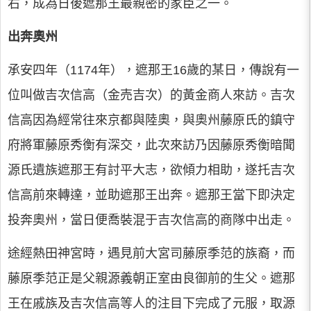
右，成為日後遮那王最親密的家臣之一。
出奔奧州
承安四年（1174年），遮那王16歲的某日，傳說有一
位叫做吉次信高（金売吉次）的黃金商人來訪。吉次
信高因為經常往來京都與陸奧，與奧州藤原氏的鎮守
府將軍藤原秀衡有深交，此次來訪乃因藤原秀衡暗聞
源氏遺族遮那王有討平大志，欲傾力相助，遂托吉次
信高前來轉達，並助遮那王出奔。遮那王當下即決定
投奔奧州，當日便喬裝混于吉次信高的商隊中出走。
途經熱田神宮時，遇見前大宮司藤原季范的族裔，而
藤原季范正是父親源義朝正室由良御前的生父。遮那
王在戚族及吉次信高等人的注目下完成了元服，取源