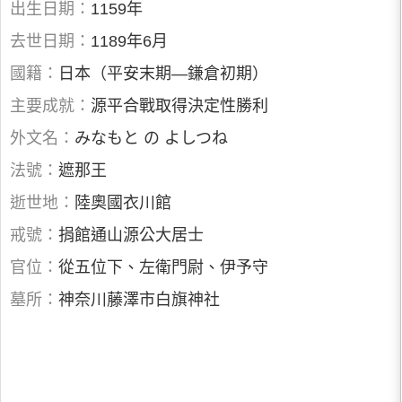
出生日期：
1159年
去世日期：
1189年6月
國籍：
日本（平安末期—鎌倉初期）
主要成就：
源平合戰取得決定性勝利
外文名：
みなもと の よしつね
法號：
遮那王
逝世地：
陸奧國衣川館
戒號：
捐館通山源公大居士
官位：
從五位下、左衛門尉、伊予守
墓所：
神奈川藤澤市白旗神社