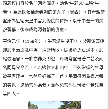
源義經出身於名門河內源氏，幼名“牛若丸”或稱“牛
若”，為源氏領袖源義朝的第九子（異說）。其母親常
盤原為近衛天皇中宮九條院的侍婢，以千中選一的美
貌著稱，後來成為源義朝的側室。
平治元年（1159年），牛若誕生後不久，父親源義朝
即於平治之亂中為平清盛所敗，隨後於逃亡途中，於
尾張遇害，一族亦非死即逃。母親常盤帶著牛若及兩
名同母兄今若、乙若逃往大和山中。不久常盤的生母
被平家逮捕，常盤只好攜子自首。平清盛因貪戀常盤
的美色，遂納常盤為妾，並赦免常盤生母及牛若兄弟
等四人。