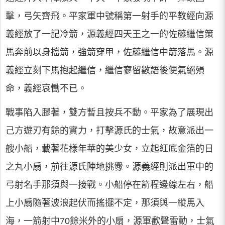
擊，弓矢齊飛。平家軍中號稱第一射手的平教經向源
義經放了一記冷箭，源義經四天王之一的佐藤繼信策
馬奔前以身擋箭，強箭穿甲，佐藤繼信中箭落馬。源
義經立刻下馬抱起繼信，繼信寥留數語後便氣絕殞
命，義經哀慟不已。
戰事陷入膠著，雙方暫且按兵不動。平家為了展現出
己方遊刃有餘的實力，打擊源氏的士氣，故意派出一
艘小船，載著花樣年華的美少女，立起紅底金箔的日
之丸小扇，前往源氏陣地挑釁。源義經則派出軍中的
弓射名手那須與一接戰。小船停在箭程邊線左右，船
上小扇隨著波浪起伏而搖擺不定，那須與一縱馬入
海，一箭射中70餘米外的小扇，源軍歡聲雷動，士氣