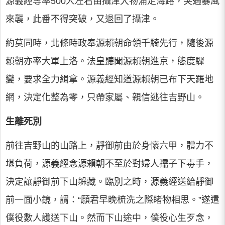
源義經等率500人左右由攝津大物浦走海路，突遇暴風
來襲，此番不得突破，又退回了攝津。
約莫同時，北條時政奉源賴朝命領千騎先行，隨後源
賴朝亦率大軍上洛。法皇聽聞源賴朝進京，態度驟
變，要求全力緝拿。源義經知道源賴朝已布下天羅地
網，決定化整為零，只帶家屬、親信逃往吉野山。
生離死別
前往吉野山的山路上，靜御前由於身懷六甲，體力不
堪負荷，源義經念源賴朝不至於對婦人孺子下毒手，
決定讓靜御前下山躲藏。臨別之時，源義經送給靜御
前一面小鏡，謂：“願君早晚梳洗之際睹物相思。”遂遣
僕役數人護送下山。然而下山途中，僕役心生歹念，