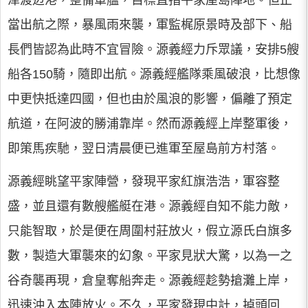
津渡辺港，整備軍艦，目標直指平家屋島陣地。但正
當出航之際，暴風雨來襲，軍監梶原景時及部下、船
長們皆認為此時不宜冒險。源義經力斥眾議，安排5艘
船各150騎，隨即出航。源義經艦隊乘風破浪，比想像
中更快抵達四國，但也由於風浪的影響，偏離了預定
航道，在阿波的勝浦靠岸。然而源義經上岸整軍後，
即策馬疾馳，翌日清晨便已進軍至屋島前方村落。
源義經眺望平家陣營，發現平家紅旗浩浩，軍容整
盛，並且還有數艘艦艇在港。源義經自知不能力敵，
只能智取，於是便在周圍村莊放火，假立源氏白旗多
數，製造大軍襲來的幻象。平家見狀大驚，以為一之
谷奇襲再現，倉皇奪船奔走。源義經趁勢搶灘上岸，
迅速沖入本陣放火。不久，平家發現中計，掉頭回