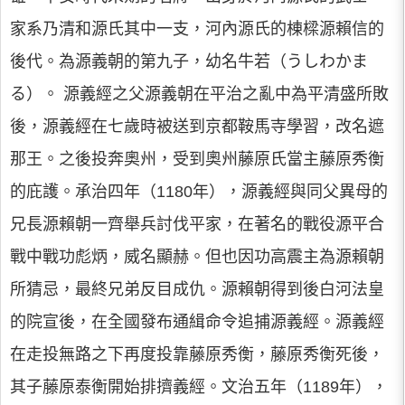
家系乃清和源氏其中一支，河內源氏的棟樑源賴信的
後代。為源義朝的第九子，幼名牛若（うしわかま
る）。 源義經之父源義朝在平治之亂中為平清盛所敗
後，源義經在七歲時被送到京都鞍馬寺學習，改名遮
那王。之後投奔奧州，受到奧州藤原氏當主藤原秀衡
的庇護。承治四年（1180年），源義經與同父異母的
兄長源賴朝一齊舉兵討伐平家，在著名的戰役源平合
戰中戰功彪炳，威名顯赫。但也因功高震主為源賴朝
所猜忌，最終兄弟反目成仇。源賴朝得到後白河法皇
的院宣後，在全國發布通緝命令追捕源義經。源義經
在走投無路之下再度投靠藤原秀衡，藤原秀衡死後，
其子藤原泰衡開始排擠義經。文治五年（1189年），