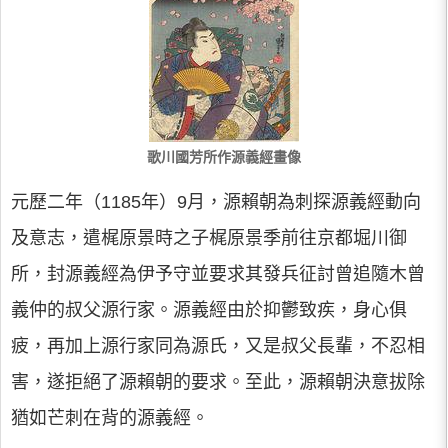
歌川國芳所作源義經畫像
元歷二年（1185年）9月，源賴朝為刺探源義經動向
及意志，遣梶原景時之子梶原景季前往京都堀川御
所，封源義經為伊予守並要求其發兵征討曾追隨木曾
義仲的叔父源行家。源義經由於抑鬱致疾，身心俱
疲，再加上源行家同為源氏，又是叔父長輩，不忍相
害，遂拒絕了源賴朝的要求。至此，源賴朝決意拔除
猶如芒刺在背的源義經。