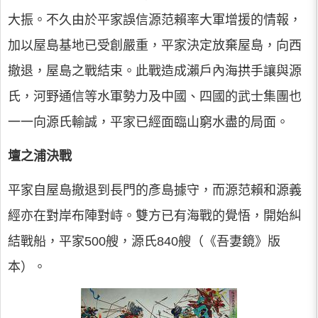
大振。不久由於平家誤信源范賴率大軍增援的情報，
加以屋島基地已受創嚴重，平家決定放棄屋島，向西
撤退，屋島之戰結束。此戰造成瀨戶內海拱手讓與源
氏，河野通信等水軍勢力及中國、四國的武士集團也
一一向源氏輸誠，平家已經面臨山窮水盡的局面。
壇之浦決戰
平家自屋島撤退到長門的彥島據守，而源范賴和源義
經亦在對岸布陣對峙。雙方已有海戰的覺悟，開始糾
結戰船，平家500艘，源氏840艘（《吾妻鏡》版
本）。