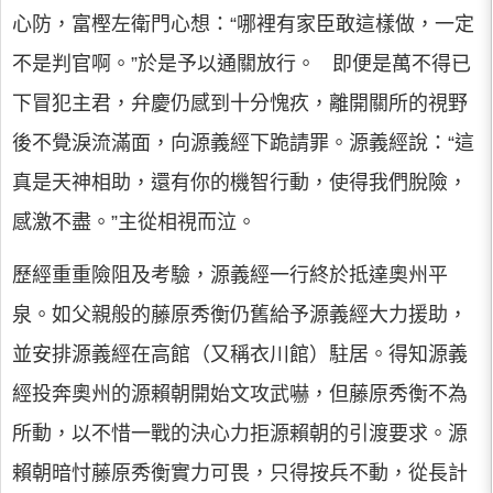
心防，富樫左衛門心想：“哪裡有家臣敢這樣做，一定
不是判官啊。”於是予以通關放行。 即便是萬不得已
下冒犯主君，弁慶仍感到十分愧疚，離開關所的視野
後不覺淚流滿面，向源義經下跪請罪。源義經說：“這
真是天神相助，還有你的機智行動，使得我們脫險，
感激不盡。”主從相視而泣。
歷經重重險阻及考驗，源義經一行終於抵達奧州平
泉。如父親般的藤原秀衡仍舊給予源義經大力援助，
並安排源義經在高館（又稱衣川館）駐居。得知源義
經投奔奧州的源賴朝開始文攻武嚇，但藤原秀衡不為
所動，以不惜一戰的決心力拒源賴朝的引渡要求。源
賴朝暗忖藤原秀衡實力可畏，只得按兵不動，從長計