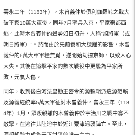
壽永二年（1183年），木曾義仲於俱利伽羅峠之戰大
破平家10萬大軍後，同年7月率兵入京，平家棄都西
逃。此時木曾義仲的聲勢如日初升，人稱“旭將軍（或
朝日將軍）”。然而由於先前養和大饑饉的影響，木曾
義仲的6萬大軍軍糧無覓，遂開始劫掠京師，以致人心
大失。其後在追擊平家的數次戰役中更屢為平家所
敗，元氣大傷。
同年，收到後白河法皇勤王密令的源賴朝派遣源范賴
及源義經統率5萬大軍征討木曾義仲。壽永三年（118
4年）1月，眾叛親離的木曾義仲於宇治川之戰中寡不
敵眾，在逃往北陸途中於近江粟津遇襲陣亡。至此，