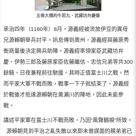
五條大橋的牛若丸、武藏坊弁慶像
承治四年（1180年）8月，源義經被流放伊豆的異母
兄源賴朝舉兵討平。訊息傳到奧州，源義經與藤原秀
衡商量後決定興兵助陣。源義經率領家臣武藏坊弁
慶、伊勢三郎及藤原家臣佐藤繼信、忠信兄弟等共300
餘騎，日夜兼程前往馳援。其時正值富士川之戰，然
而平家大軍不戰而敗，戰事一下子就結束了，源義經
於戰後才抵達源賴朝在黃瀨川的陣地，因此未能參
戰。
講述平家軍在富士川不戰而敗，乃因“風聲鶴唳”所致。
源賴朝見到平治之亂失散以來即未曾謀面的親弟弟已