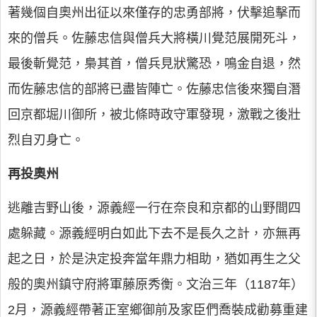
著幾個自奧州出征以來僅存的忠勇部將，伏擊追擊而
來的僧兵。佐藤忠信與僧兵大將橫川覺范展開死斗，
最後斬覺范，梟其首，僧兵見狀驚恐，鳴金自退，然
而佐藤忠信的部將已盡皆陣亡。佐藤忠信後來獨自潛
回京都堀川御所，被北條時政守軍發現，激戰之後壯
烈自刃身亡。
再投奧州
逃離吉野山後，源義經一行在奈良和京都的山野間四
處躲藏。源義經明白如此下去不是長久之計，亦無再
起之日，於是決定投奔當年鼎力相助，猶如再生之父
般的奧州鎮守府將軍藤原秀衡。文治三年（1187年）
2月，源義經帶著正室鄉御前及家臣們喬裝成勸募重建