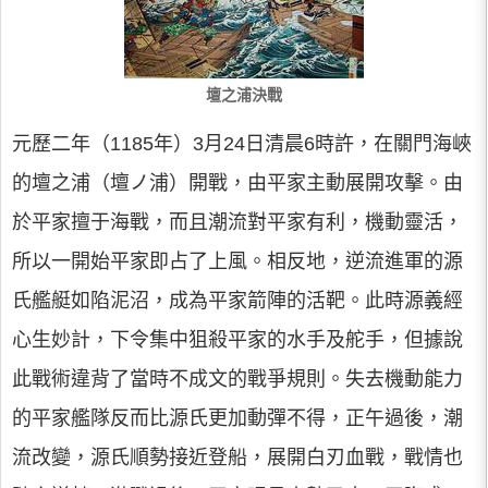
壇之浦決戰
元歷二年（1185年）3月24日清晨6時許，在關門海峽
的壇之浦（壇ノ浦）開戰，由平家主動展開攻擊。由
於平家擅于海戰，而且潮流對平家有利，機動靈活，
所以一開始平家即占了上風。相反地，逆流進軍的源
氏艦艇如陷泥沼，成為平家箭陣的活靶。此時源義經
心生妙計，下令集中狙殺平家的水手及舵手，但據說
此戰術違背了當時不成文的戰爭規則。失去機動能力
的平家艦隊反而比源氏更加動彈不得，正午過後，潮
流改變，源氏順勢接近登船，展開白刃血戰，戰情也