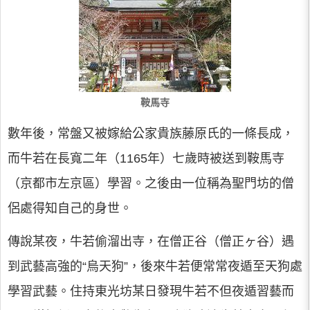
鞍馬寺
數年後，常盤又被嫁給公家貴族藤原氏的一條長成，
而牛若在長寬二年（1165年）七歲時被送到鞍馬寺
（京都市左京區）學習。之後由一位稱為聖門坊的僧
侶處得知自己的身世。
傳說某夜，牛若偷溜出寺，在僧正谷（僧正ヶ谷）遇
到武藝高強的“烏天狗”，後來牛若便常常夜遁至天狗處
學習武藝。住持東光坊某日發現牛若不但夜遁習藝而