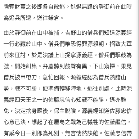
強奪財寶之後即各自散逃。進退無路的靜御前在此時
為追兵所逮，送往鎌倉。
由於靜御前在山中被捕，吉野山的僧兵們知道源義經
一行必藏於山中。僧兵們唯恐得罪源賴朝，招致大軍
前來征討，於是決議上山捉拿源義經。僧兵們擊鼓為
號，開始糾集。弁慶聽到鼓聲有異，下山窺探，果見
僧兵披甲帶刀，急忙回報。源義經認為僧兵熟諳山
勢，戰不可勝，便準備轉移陣地，逃往別處。此時源
義經四天王之一的佐藤忠信心知戰不能勝，逃亦難
免，決定捨身殿後，保主脫險。源義經知道佐藤忠信
心意已決，想起了在屋島之戰為己犧牲的佐藤繼信，
有感今日一別即為死別，無言悽然訣離。佐藤忠信帶