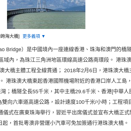
跨海大橋]
更多義項 ▼
i-Macao Bridge）是中國境內一座連線香港、珠海和澳門
區域內，為珠江三角洲地區環線高速公路南環段。 港珠澳大
港珠澳大橋主體工程全線貫通； 2018年2月6日，港珠澳大
運。 港珠澳大橋東起香港國際機場附近的香港口岸人工島
；橋隧全長55千米，其中主橋29.6千米、香港[中華
為雙向六車道高速公路，設計速度100千米/小時；工程項目
橋開通儀式在廣東珠海舉行，習近平出席儀式並宣布大橋正式
月1日起，首批粵澳非營運小汽車可免加簽通行港珠澳大橋。