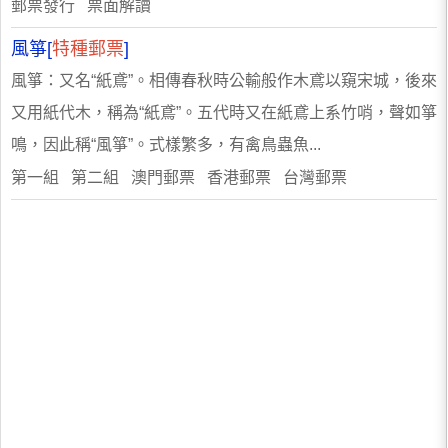
郵票發行 票面解讀
風箏[
特種郵票
]
風箏：又名“紙鳶”。相傳春秋時公輸般作木鳶以窺宋城，後來
又用紙代木，稱為“紙鳶”。五代時又在紙鳶上系竹哨，聲如箏
鳴，因此稱“風箏”。式樣繁多，有禽鳥蟲魚...
第一組 第二組 澳門郵票 香港郵票 台灣郵票