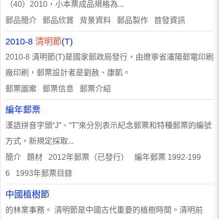
（40）2010，小本票成品規格為...
郵品簡介 郵品欣賞 背景資料 郵品製作 首發資訊
2010-8
清明節
(T)
2010-8 清明節(T)是國家郵政局發行，由遼寧省瀋陽郵電印刷
廠印刷，郵票設計者是劉赦、康凱。
郵票圖案 郵票信息 郵票介紹
編年郵票
漢語拼音字頭“J”、“T”來分別表示紀念郵票和特種郵票的編號
方式，新規定採取...
簡介 題材 2012年郵票（已發行） 編年郵票 1992-199
6 1993年郵票目錄
中國植樹節
的林業事務。 清明節是中國古代重要的植樹時間。清明前