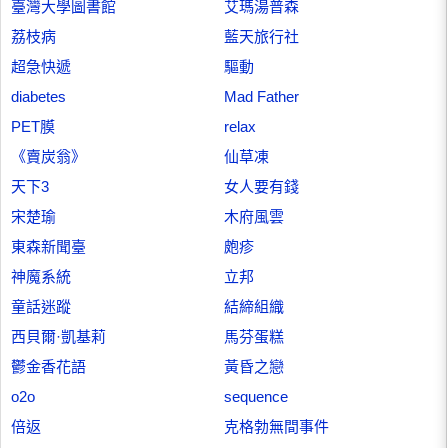
臺灣大學圖書館
艾瑪湯普森
荔枝病
藍天旅行社
超急快遞
驅動
diabetes
Mad Father
PET膜
relax
《賣炭翁》
仙草凍
天下3
女人要有錢
宋楚瑜
木府風雲
東森新聞臺
皰疹
神魔系統
立邦
童話迷蹤
結締組織
西貝爾·凱基莉
馬芬蛋糕
鬱金香花語
黃昏之戀
o2o
sequence
倍返
克格勃無間事件