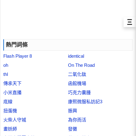
Ξ
熱門詞條
Flash Player 8
identical
oh
On The Road
thl
二氧化鈦
傳承天下
函館機場
小米直播
巧克力囊腫
底線
康熙微服私訪記3
扭蛋機
振興
火柴人守城
為你而活
畫妖師
發黴