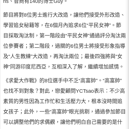
ris、智商有140的博士Guy。
節目將對8位男士進行大改造，讓他們接受外形改造、
學習追女秘籍等，在6個月內追求6位“平民女神”。節
目採取淘汰制，第一階段由“平民女神”通過評分淘汰兩
位參賽者；第二階段，過關的6位男士將接受形象指導
及“人生教練”大改造，再淘汰兩位；最後四強將與“女
神”同游印度尼西亞，互相深入了解，繼續增加感情。
《求愛大作戰》的8位選手中不乏“高富帥”。“高富帥”
也找不到對象？對此，戀愛顧問YCTsao表示：不少高
素質的男性因為工作忙和生活壓力大，根本沒時間追
女孩子；此外，一些“高富帥”眼光挑剔，通過參加節目
可以調整他們的求偶觀，讓他們明白自己需要的是什