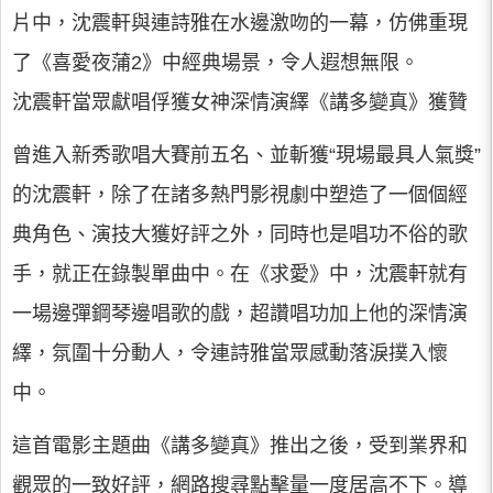
片中，沈震軒與連詩雅在水邊激吻的一幕，仿佛重現
了《喜愛夜蒲2》中經典場景，令人遐想無限。
沈震軒當眾獻唱俘獲女神深情演繹《講多變真》獲贊
曾進入新秀歌唱大賽前五名、並斬獲“現場最具人氣獎”
的沈震軒，除了在諸多熱門影視劇中塑造了一個個經
典角色、演技大獲好評之外，同時也是唱功不俗的歌
手，就正在錄製單曲中。在《求愛》中，沈震軒就有
一場邊彈鋼琴邊唱歌的戲，超讚唱功加上他的深情演
繹，氛圍十分動人，令連詩雅當眾感動落淚撲入懷
中。
這首電影主題曲《講多變真》推出之後，受到業界和
觀眾的一致好評，網路搜尋點擊量一度居高不下。導