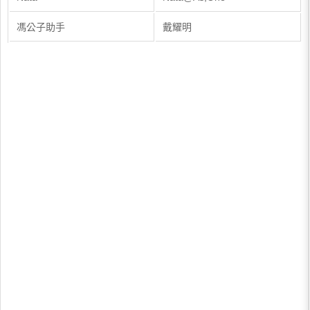
馮公子助手
戴耀明