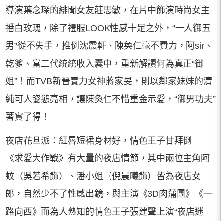
導演葉念琛的緋聞女友莊思敏，在片中飾演時尚女主
播白玫瑰，除了禮服LOOK性感十足之外，“一人御五
男”從不失手，推倒沈震軒、陳奐仁毫不費力，阿sir、
乾爹、富二代統統收入囊中，重新解讀何為真正“御
姐”！而TVB新晉實力女神蔣家旻，則以鄰家妹妹的清
純可人姿態亮相，讓陳奐仁不惜重金示愛，“御男功夫”
著實了得！
夜店花旦派：紅唇短裙身材好，情色王子甘拜倒
《求愛大作戰》有大量的夜店情節，其中兩位主角阿
蚊（吳若希飾）、潘小姐（倪晨曦飾）皆為夜店女
郎，自然少不了性感出鏡，與主演《3D肉蒲團》《一
路向西》而為人熟知的情色王子張建聲上演“夜店迷