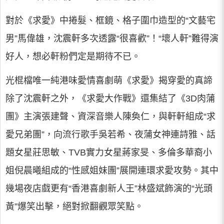
對於《求愛》中捲髮、框鏡、格子圍巾造型的“文藝宅
男”馬偉雄，沈震軒多次透露“很喜歡”！“壞人軒”難得演
好人，想必軒粉們定是期待不已。
光棍檔唯一純港味愛情喜劇萌《求愛》揭穿愛的真諦
除了沈震軒之外，《求愛大作戰》還集結了《3D肉蒲
團》主演張建聲、資深音樂人陳奐仁，與軒軒組成“求
愛兄弟團”，向流行歌手吳若希、夜蒲女神連詩雅、話
題女星莊思敏、TVB實力女星蔣家旻、多倫多華裔小
姐倪晨曦組成的“性感姐妹團”展開連環求愛攻勢。其中
幾場夜店戲更有“香港喜劇新人王”林盛斌飾演的“光頭
黃”爆笑出擊，絕對掀翻觀眾笑點。