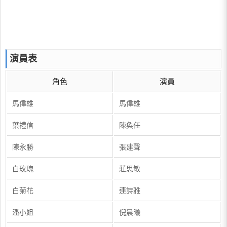
演員表
角色
演員
馬偉雄
馬偉雄
葉禮信
陳奐任
陳永勝
張建聲
白玫瑰
莊思敏
白菊花
連詩雅
潘小姐
倪晨曦