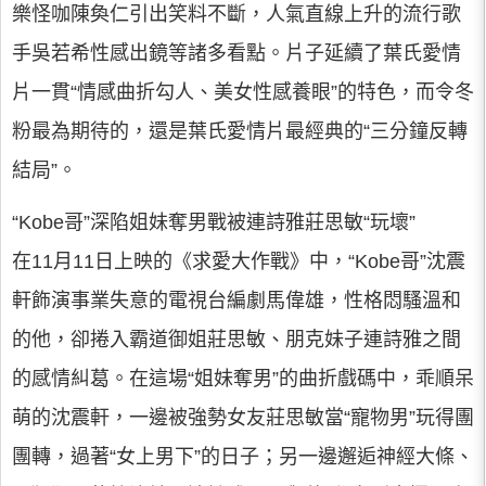
樂怪咖陳奐仁引出笑料不斷，人氣直線上升的流行歌
手吳若希性感出鏡等諸多看點。片子延續了葉氏愛情
片一貫“情感曲折勾人、美女性感養眼”的特色，而令冬
粉最為期待的，還是葉氏愛情片最經典的“三分鐘反轉
結局”。
“Kobe哥”深陷姐妹奪男戰被連詩雅莊思敏“玩壞”
在11月11日上映的《求愛大作戰》中，“Kobe哥”沈震
軒飾演事業失意的電視台編劇馬偉雄，性格悶騷溫和
的他，卻捲入霸道御姐莊思敏、朋克妹子連詩雅之間
的感情糾葛。在這場“姐妹奪男”的曲折戲碼中，乖順呆
萌的沈震軒，一邊被強勢女友莊思敏當“寵物男”玩得團
團轉，過著“女上男下”的日子；另一邊邂逅神經大條、