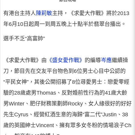
有港台主持人
陳莉敏
主持，《求愛大作戰》將於2013
年6月10日起周一到周五晚上十點半於翡翠台播出。
選手不乏“高富帥”
《求愛大作戰》由
《盛女愛作戰》
的編導
岑應
繼續操
刀，節目先在交友平台物色到6位男士心目中公認的
“平民女神”，其後公開招募了8位尋愛男士：戀愛零經
驗的28歲處男Thomas、反對婚前性行為的41歲大齡
男Winter、肥仔財務策劃師Rocky、女人緣很好的好好
先生Cyrus、經營紅酒生意的海歸“富二代”Justin、38
歲的英國紳士Vincent、擁有眾多女冬粉的情場浪子Ch