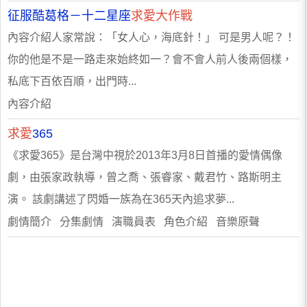
征服酷葛格－十二星座
求愛大作戰
內容介紹人家常說：「女人心，海底針！」 可是男人呢？！
你的他是不是一路走來始終如一？會不會人前人後兩個樣，
私底下百依百順，出門時...
內容介紹
求愛
365
《求愛365》是台灣中視於2013年3月8日首播的愛情偶像
劇，由張家政執導，曾之喬、張睿家、戴君竹、路斯明主
演。 該劇講述了閃婚一族為在365天內追求夢...
劇情簡介 分集劇情 演職員表 角色介紹 音樂原聲