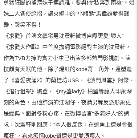
勇猛狂躁的搖滾妹子連詩雅，要與他“私奔到南極”。姐
妹二人各使絕招，讓夾縫中的“小熊熊”馬偉雄愛得艱
難、哭笑不得！
《求愛》首演文藝宅男沈震軒微博自曝更愛“壞人”
《求愛大作戰》中首度擔綱電影絕對主演的沈震軒，
作為TVB力捧的實力小生已出演多部熱門影視劇。演
技頗有天賦的他，除了爆紅的kobe哥一角外，還塑造
了《喜愛夜蒲2》的蘭桂坊USB、《澳門風雲》阿傑、
《潛行狙擊》爆登、《my盛lady》柏堅等讓人印象深
刻的角色，由他飾演的江湖仔、夜蒲男等反派形象更
是經典。面對冬粉心疼、在微博留言“多演好人”的請
求，沈震軒則回應：“本人很反叛，在選角上還是會很
瘋狂”，看來痴情kobe哥還是更愛演壞人。