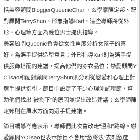
括美容顧問BloggerQueenieChan、玄學家陳定邦、配
對顧問TerryShun、形象指導Karl，這些導師將從外
形、心理等方面為幾位男士提供指導。
美容顧問Queenie負責從女性角度分析女孩子的喜
好，為選手提供造型意見；外形指導Karl則為選手提
供服飾搭配的建議，提高他們的穿衣品位；戀愛顧問Y
CTsao和配對顧問TerryShun則分別從戀愛和心理上對
選手提供指引，節目中設定了不少心理測試環節，幫
助他們找出“被剩下”的原因並提出改造建議；玄學師陳
定邦則在風水方面向選手提建議。
節目編導岑應表示，導師們此次會改走“溫和”路線。戀
愛顧問YCTsao也表示節目不會用“激將法”去刺激選