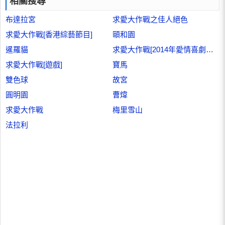
相關搜尋
布達拉宮
求愛大作戰之佳人絕色
求愛大作戰[香港綜藝節目]
頤和園
暹羅貓
求愛大作戰[2014年愛情喜劇電影]
求愛大作戰[遊戲]
寶馬
雙色球
故宮
圓明園
曹煒
求愛大作戰
梅里雪山
法拉利