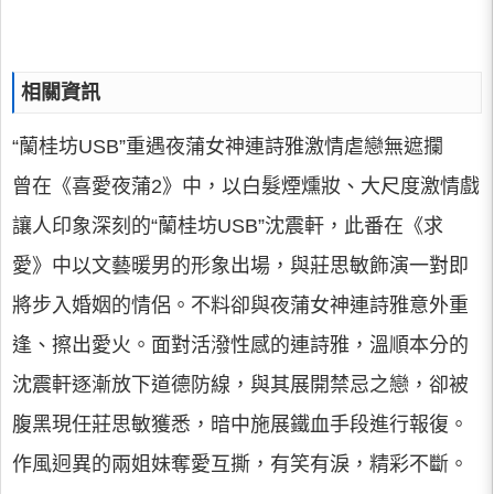
相關資訊
“蘭桂坊USB”重遇夜蒲女神連詩雅激情虐戀無遮攔
曾在《喜愛夜蒲2》中，以白髮煙燻妝、大尺度激情戲
讓人印象深刻的“蘭桂坊USB”沈震軒，此番在《求
愛》中以文藝暖男的形象出場，與莊思敏飾演一對即
將步入婚姻的情侶。不料卻與夜蒲女神連詩雅意外重
逢、擦出愛火。面對活潑性感的連詩雅，溫順本分的
沈震軒逐漸放下道德防線，與其展開禁忌之戀，卻被
腹黑現任莊思敏獲悉，暗中施展鐵血手段進行報復。
作風迥異的兩姐妹奪愛互撕，有笑有淚，精彩不斷。