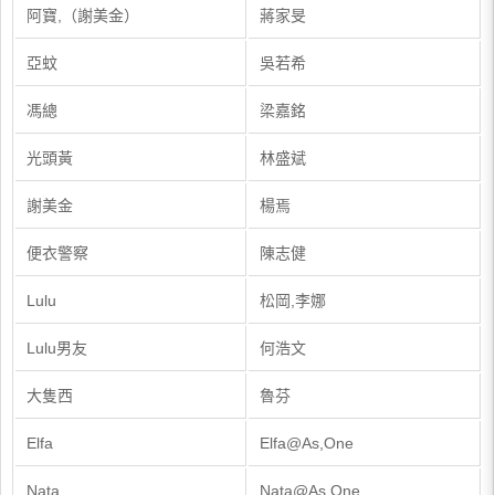
阿寶,（謝美金）
蔣家旻
亞蚊
吳若希
馮總
梁嘉銘
光頭黃
林盛斌
謝美金
楊焉
便衣警察
陳志健
Lulu
松岡,李娜
Lulu男友
何浩文
大隻西
魯芬
Elfa
Elfa@As,One
Nata
Nata@As,One