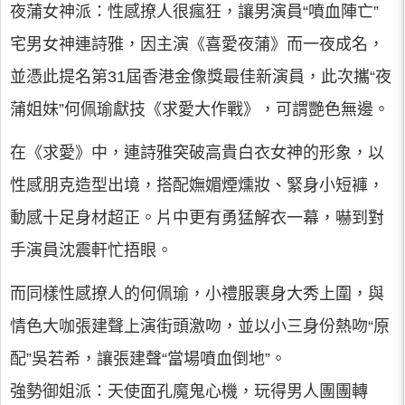
夜蒲女神派：性感撩人很瘋狂，讓男演員“噴血陣亡”
宅男女神連詩雅，因主演《喜愛夜蒲》而一夜成名，
並憑此提名第31屆香港金像獎最佳新演員，此次攜“夜
蒲姐妹”何佩瑜獻技《求愛大作戰》，可謂艷色無邊。
在《求愛》中，連詩雅突破高貴白衣女神的形象，以
性感朋克造型出境，搭配嫵媚煙燻妝、緊身小短褲，
動感十足身材超正。片中更有勇猛解衣一幕，嚇到對
手演員沈震軒忙捂眼。
而同樣性感撩人的何佩瑜，小禮服裹身大秀上圍，與
情色大咖張建聲上演街頭激吻，並以小三身份熱吻“原
配”吳若希，讓張建聲“當場噴血倒地”。
強勢御姐派：天使面孔魔鬼心機，玩得男人團團轉