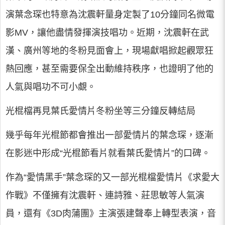
演葉念琛也特意為沈震軒量身定製了10分鐘同名微電
影MV，讓他盡情發揮演技唱功。近期，沈震軒在武
漢、廣州等地的冬粉見面會上，現場獻唱掀起觀眾狂
熱回應，甚至需要保全出動維持秩序，也證明了他的
人氣與唱功不可小覷。
光棍檔再見葉氏愛情片冬粉坐等三分鐘反轉結局
幾乎每年光棍節都會推出一部愛情片的葉念琛，逐漸
在影迷中形成“光棍節看片就看葉氏愛情片”的口碑。
作為“愛情黑手”葉念琛的又一部光棍檔愛情片《求愛大
作戰》不僅擁有沈震軒、連詩雅、莊思敏等人氣演
員，還有《3D肉蒲團》主演張建聲奉上轉型表演，音