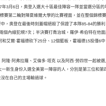
2007年3月6日，奧登入選大十區最佳陣容一隊並當選分區
錦標賽第二輪對陣夏維爾大學的比賽裡面，並在整個錦標
中，奧登在最後時刻蓋帽絕殺了保證了本隊85-84的勝利
的兩個內線犯規7次；半決賽打喬治城，羅伊·希伯特在他面
和艾爾·霍福德砍下25分、12個籃板，霍福德15投僅6中
蘭特、阿隆·阿弗拉羅、艾倫多·塔克 以及阿西·勞四世一起被
以大一新生身份入選全美第一陣容的人，分別是第三位和第
從沒在自己的主場輸過球。