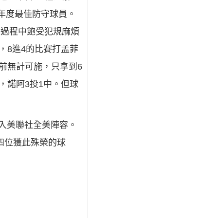
的年度最佳防守球員。
賽過程中飽受犯規麻煩
，8進4的比賽打孟菲
前無計可施，只拿到6
，諾阿3投1中。但球
選入美聯社全美陣容。
四位獲此殊榮的球