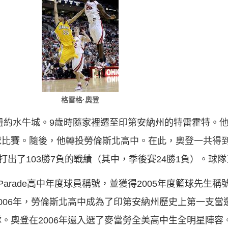
格雷格·奧登
生在紐約水牛城。9歲時隨家裡遷至印第安納州的特雷霍特。
比賽。隨後，他轉投勞倫斯北高中。在此，奧登一共得到了1
打出了103勝7負的戰績（其中，季後賽24勝1負）。球
Parade高中年度球員稱號，並獲得2005年度籃球先生稱
006年，勞倫斯北高中成為了印第安納州歷史上第一支當
。奧登在2006年還入選了麥當勞全美高中生全明星陣容