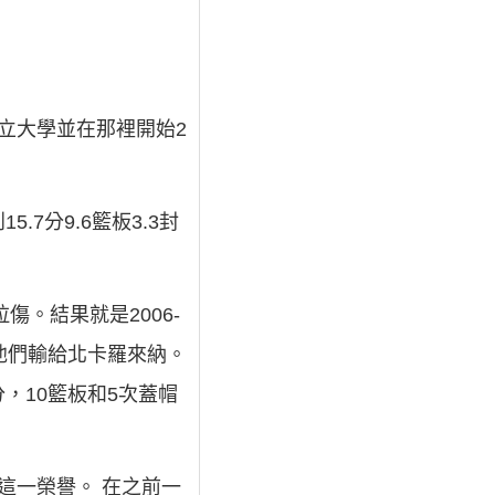
州立大學並在那裡開始2
7分9.6籃板3.3封
傷。結果就是2006-
他們輸給北卡羅來納。
，10籃板和5次蓋帽
了這一榮譽。 在之前一