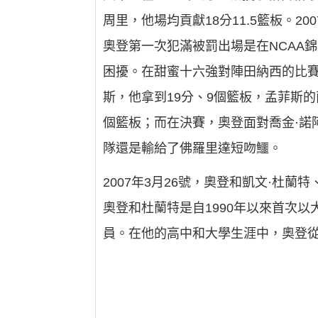
周里，他場均貢獻18分11.5籃板。
奧登第一次犯滿被罰出場是在NCAA
困擾。在甜蜜十六強對陣田納西的比賽
斯，他拿到19分、9個籃板，孟菲斯
個籃板；而在決賽，奧登面對喬金·諾阿
隊還是輸給了佛羅里達短吻鱷。
2007年3月26號，奧登和凱文·杜
奧登和杜蘭特是自1990年以來首次
員。在他的高中和大學生涯中，奧登