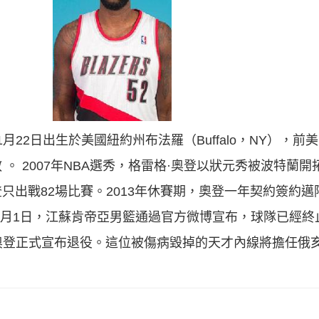
88年1月22日出生於美國紐約州布法羅（Buffalo，NY）
。 2007年NBA選秀，格雷格·奧登以狀元秀被波特蘭
出戰82場比賽。2013年休賽期，奧登一年契約簽約邁阿
年2月1日，江蘇肯帝亞男籃通過官方微博宣布，球隊已經
雷格·奧登正式宣布退役。這位被傷病毀掉的天才內線將擔任