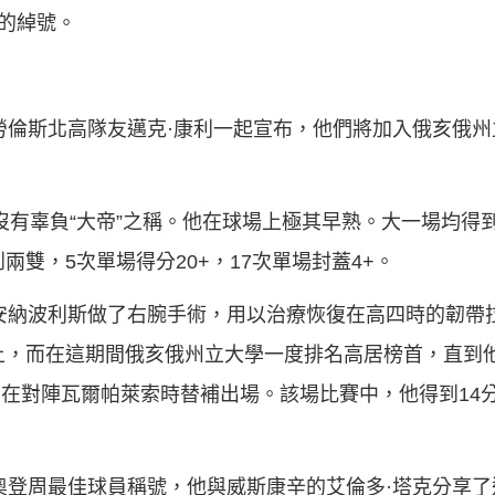
”的綽號。
他的勞倫斯北高隊友邁克·康利一起宣布，他們將加入俄亥俄
辜負“大帝”之稱。他在球場上極其早熟。大一場均得到15.
兩雙，5次單場得分20+，17次單場封蓋4+。
印第安納波利斯做了右腕手術，用以治療恢復在高四時的韌帶拉
上，而在這期間俄亥俄州立大學一度排名高居榜首，直到
號，在對陣瓦爾帕萊索時替補出場。該場比賽中，他得到14分
格·奧登周最佳球員稱號，他與威斯康辛的艾倫多·塔克分享