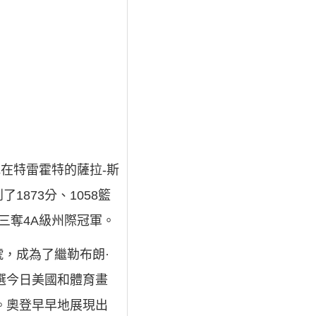
他在特雷霍特的薩拉-斯
873分、1058籃
隊三奪4A級州際冠軍。
號，成為了繼勒布朗·
選今日美國和體育畫
。奧登早早地展現出