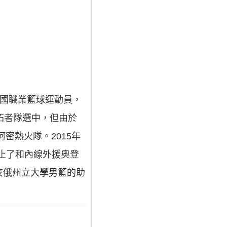
，前美國職業籃球運動員，
開拓者隊選中，但由於
密熱火隊。2015年
終止了和內線外援奧登
俄亥俄州立大學男籃的助