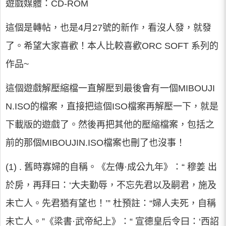
遊戲媒體：CD-ROM
這個是轉帖，也是4月27號的新作，看沒人發，就發
了。希望大家喜歡！本人比較喜歡ORC SOFT 系列的
作品~
這個遊戲解壓縮檔一直解壓到最後會有一個MIBOUJI
N.ISO的檔案，直接把這個ISO檔案再解壓一下，就是
下載版的遊戲了。然後再把其他的壓縮檔案，包括之
前的那個MIBOUJIN.ISO檔案也刪了也沒事！
(1) . 舊時寡婦的自稱。《左傳·成公九年》：“ 穆姜 出
於房，再拜曰：‘大夫勤辱，不忘先君以及嗣君，施及
未亡人。先君猶有望也！’” 杜預註：“婦人夫死，自稱
未亡人。”《梁書·武帝紀上》：“ 宣德皇后令曰：‘西詔