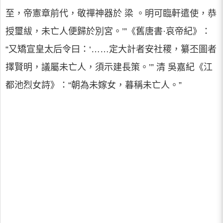
至，帝憲章前代，敬禪神器於 梁 。明可臨軒遣使，恭
授璽紱，未亡人便歸於別宮。’”《舊唐書·哀帝紀》：
“又矯宣皇太后令曰：‘……定大計者安社稷，纂丕圖者
擇賢明，議屬未亡人，須示建長策。’” 清 吳嘉紀《江
都池烈女詩》：“朝為未嫁女，暮稱未亡人。”