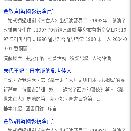
金敏貞[韓國影視演員]
，她就通過短劇《未亡人》出道演藝界了。1992年，參演了
改編自發生在... 1997 70分鐘連續劇-嬰兒布魯斯育兒日記 19
97 드라마시티... 1990 별난가족 별난학교 1988 未亡人 2004-0
9-01 愛爾蘭...
演藝經歷 主要作品 社會活動 獲獎記錄 人物評價
末代王妃：日本版的亂世佳人
日記。對我來說，寫《亂世未亡人》是與日本長長戀愛的最
新篇章。每個去那裡...奴——誘惑了西方的藝伎》等。《亂
世未亡人》是她的第一部小說。圖書目錄第一...
基本介紹 圖書目錄 序言
金敏靜[韓國影視演員]
，她就通過短劇《未亡人》出道演藝界了。1992年，參演了