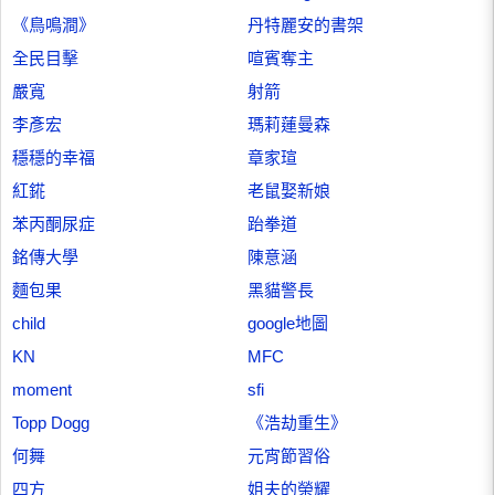
《鳥鳴澗》
丹特麗安的書架
全民目擊
喧賓奪主
嚴寬
射箭
李彥宏
瑪莉蓮曼森
穩穩的幸福
章家瑄
紅錵
老鼠娶新娘
苯丙酮尿症
跆拳道
銘傳大學
陳意涵
麵包果
黑貓警長
child
google地圖
KN
MFC
moment
sfi
Topp Dogg
《浩劫重生》
何舞
元宵節習俗
四方
姐夫的榮耀