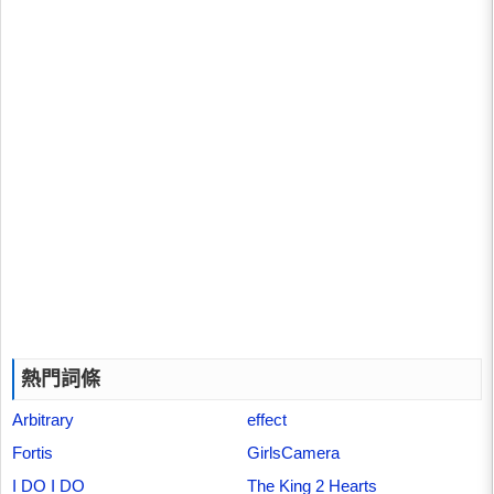
熱門詞條
Arbitrary
effect
Fortis
GirlsCamera
I DO I DO
The King 2 Hearts