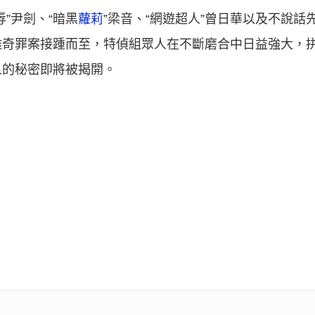
”尹劍、“暗黑
蘿莉
”梁音、“網遊超人”曾日華以及不說
離奇罪案接踵而至，特偵組眾人在不斷磨合中日益強大，
人的秘密即將被揭開。