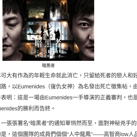
暗黑者
本可大有作為的年輕生命就此消亡，只留給死者的戀人和
，以Eumenides（復仇女神）為名發出死亡徵集帖
明：這是一場由Eumenides一手導演的正義審判，
nides的勝利而告終。
一張張署名“暗黑者”的通知單悄然而至，面對神秘兇手
是，這個團隊的成員們個個“人中龍鳳”——高智商low人