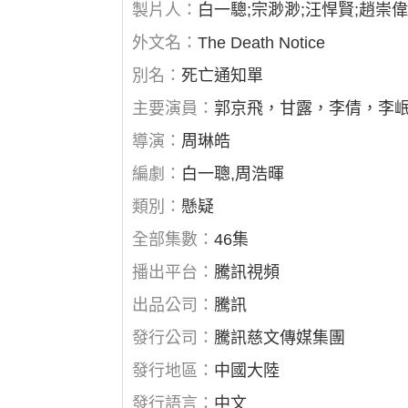
製片人：
白一驄;宗渺渺;汪悍賢;趙崇
外文名：
The Death Notice
別名：
死亡通知單
主要演員：
郭京飛，甘露，李倩，李
導演：
周琳皓
編劇：
白一聰,周浩暉
類別：
懸疑
全部集數：
46集
播出平台：
騰訊視頻
出品公司：
騰訊
發行公司：
騰訊慈文傳媒集團
發行地區：
中國大陸
發行語言：
中文