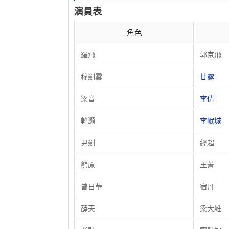
演員表
角色
羅飛
郭京飛
穆劍雲
甘露
梁音
李倩
韓灝
李岷城
尹劍
經超
熊原
王菁
曾日華
宿丹
薛天
梁大維