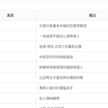
演員
備註
中度分裂兼有內傷的犯罪學教授
一枚病得不輕的心理學達人
迷戀,哥特,式死亡的蘿莉法醫
糾結到死的特偵組組長
帥都帥得很猥瑣的痕跡學達人
比恐怖分子還恐怖的爆裂刑警
專案小組中的電腦高手
私人理財顧問