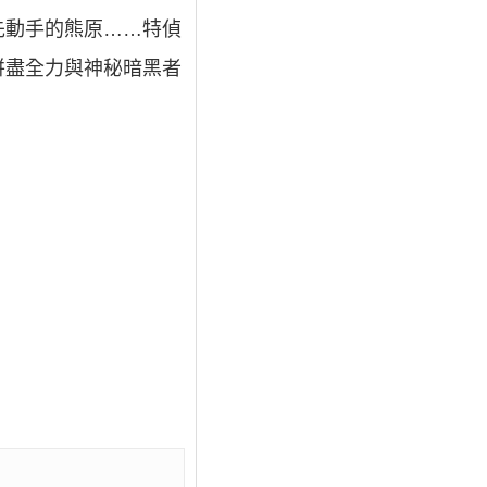
話先動手的熊原……特偵
拼盡全力與神秘暗黑者