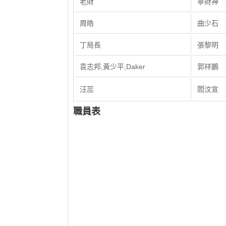
老財
寧財神
周皓
曲少石
丁局長
張黎明
袁志邦,黃少平,Daker
郭祥鵬
汪蕊
閻汶宣
職員表