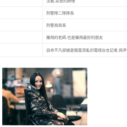
法醫,梁音的師傅
刑警隊二隊隊長
刑警局局長
羅飛的老師,也是羅飛最好的朋友
自命不凡卻總是搗蛋添亂的電視台女記者,與