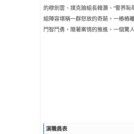
的穆劍雲、撲克臉組長韓灝、“警界恥辱
組陣容堪稱一群怒放的奇葩。一樁樁
鬥智鬥勇，隨著案情的推進，一個驚
演職員表