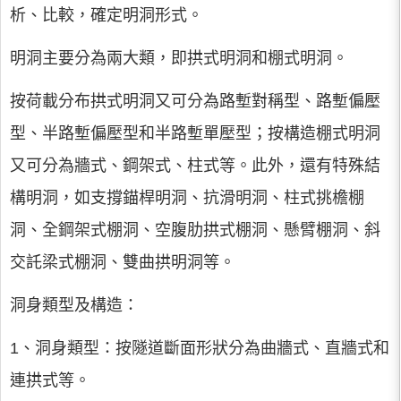
析、比較，確定明洞形式。
明洞主要分為兩大類，即拱式明洞和棚式明洞。
按荷載分布拱式明洞又可分為路塹對稱型、路塹偏壓
型、半路塹偏壓型和半路塹單壓型；按構造棚式明洞
又可分為牆式、鋼架式、柱式等。此外，還有特殊結
構明洞，如支撐錨桿明洞、抗滑明洞、柱式挑檐棚
洞、全鋼架式棚洞、空腹肋拱式棚洞、懸臂棚洞、斜
交託梁式棚洞、雙曲拱明洞等。
洞身類型及構造：
1、洞身類型：按隧道斷面形狀分為曲牆式、直牆式和
連拱式等。