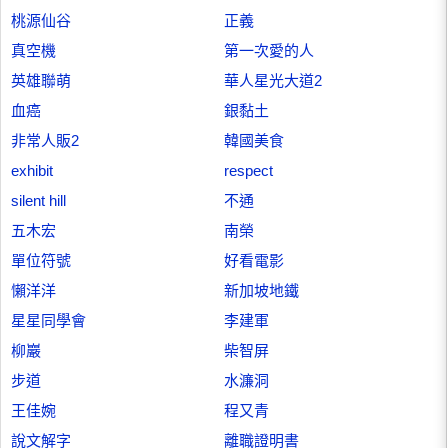
桃源仙谷
正義
真空機
第一次愛的人
英雄聯萌
華人星光大道2
血癌
銀黏土
非常人販2
韓國美食
exhibit
respect
silent hill
不通
五木宏
南榮
單位符號
好看電影
懶洋洋
新加坡地鐵
星星同學會
李建軍
柳巖
柴智屏
步道
水濂洞
王佳婉
程又青
說文解字
離職證明書