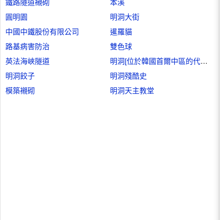
鐵路隧道襯砌
本溪
圓明園
明洞大街
中國中鐵股份有限公司
暹羅貓
路基病害防治
雙色球
英法海峽隧道
明洞[位於韓國首爾中區的代表性購物街]
明洞餃子
明洞殘酷史
模築襯砌
明洞天主教堂