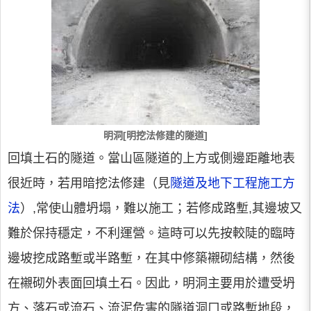
明洞[明挖法修建的隧道]
回填土石的隧道。當山區隧道的上方或側邊距離地表
很近時，若用暗挖法修建（見
隧道及地下工程施工方
法
）,常使山體坍塌，難以施工；若修成路塹,其邊坡又
難於保持穩定，不利運營。這時可以先按較陡的臨時
邊坡挖成路塹或半路塹，在其中修築襯砌結構，然後
在襯砌外表面回填土石。因此，明洞主要用於遭受坍
方、落石或流石、流泥危害的隧道洞口或路塹地段，