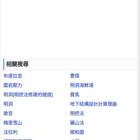
相關搜尋
布達拉宮
曹煒
圍岩壓力
明洞海鮮湯
明洞[明挖法修建的隧道]
寶馬
明洞
地下結構設計計算理論
故宮
明挖法
梅里雪山
礦山法
法拉利
頤和園