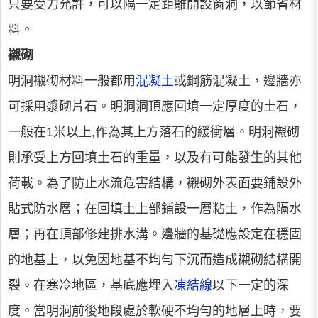
只要受力允許，可以隔一定距離開設窗洞，以節省材
料。
襯砌
明洞襯砌材料一般都用
混凝土
或鋼筋混凝土，邊牆亦
可採用漿砌片石。明洞洞頂應回填一定厚度的土石，
一般在1米以上,作為其上方落石的緩衝層。明洞襯砌
則承受上方回填土石的重量，以及有可能發生的其他
荷載。為了防止水流危害結構，襯砌外表面要鋪設外
貼式防水層；在回填土上部鋪設一層粘土，作為隔水
層；再在頂部修建排水溝。邊牆的基礎應設定在穩固
的地基上，以免因地基不均勻下沉而造成襯砌結構開
裂。在寒冷地區，基底應埋入
凍結線
以下一定的深
度。當明洞前後地段處於軟硬不均勻的地層上時，要