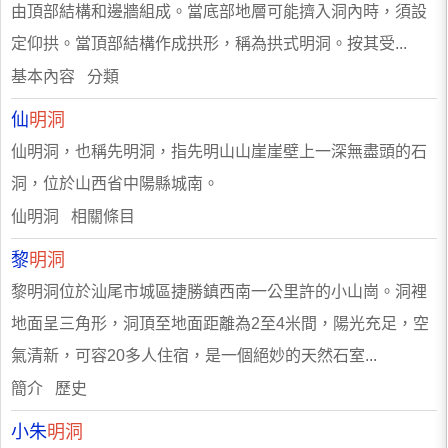
由頂部結構和邊牆組成。當底部地層可能擠入洞內時，須設
定仰拱。當頂部結構作成拱形，稱為拱式明洞。按其受...
基本內容 分類
仙
明洞
仙明洞，也稱先明洞，指先明山山崖崖壁上一深無盡頭的石
洞，位於山西省中陽縣城南。
仙明洞 相關條目
黎
明洞
黎明洞位於汕尾市城區捷勝鎮西南一公里許的小山崗。洞裡
地面呈三角形，洞頂至地面距離為2至4米間，陽光充足，空
氣清新，可容20多人住宿，是一個絕妙的天然石室...
簡介 歷史
小朱
明洞