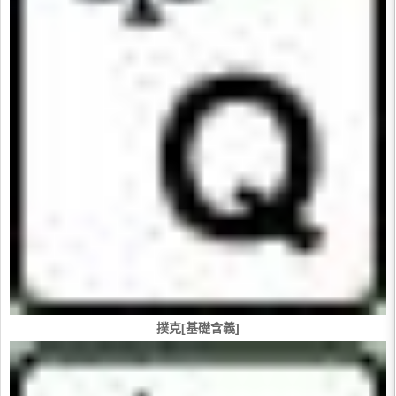
撲克[基礎含義]