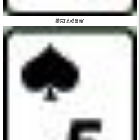
撲克[基礎含義]