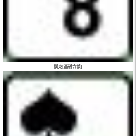
撲克[基礎含義]