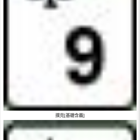
撲克[基礎含義]