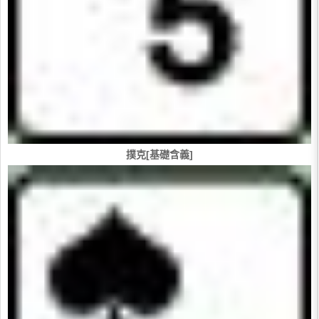
撲克[基礎含義]