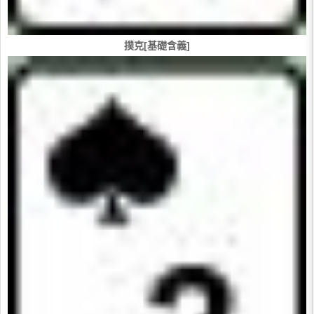
撲克[基礎含義]