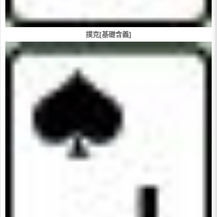
撲克[基礎含義]