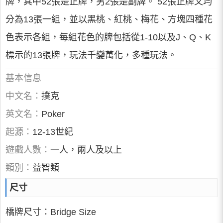
牌，其中52張是正牌，另2張是副牌。 52張正牌又均
分為13張一組，並以黑桃、紅桃、梅花、方塊四種花
色表示各組，每組花色的牌包括從1-10以及J、Q、K
標示的13張牌，玩法千變萬化，多種玩法。
基本信息
中文名：
撲克
英文名：
Poker
起源：
12-13世紀
遊戲人數：
一人，兩人及以上
類別：
益智類
尺寸
橋牌尺寸：Bridge Size