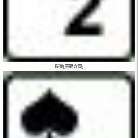
撲克[基礎含義]