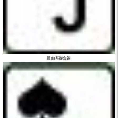
撲克[基礎含義]