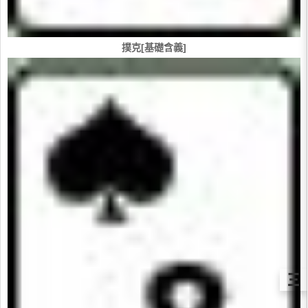
撲克[基礎含義]
Ξ