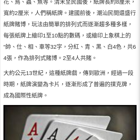
花、鳥、蟲、魚等。清末至民國後，紙牌長約8厘米，
寬約2厘米，人們稱紙牌。建國前後，潮汕民間還盛行
紙牌賭博，玩法由簡單的排列式而逐漸趨多種多樣，
每張紙牌上繪印1至10點的數碼，或繪印上象棋上的
“帥、仕、相、車等32字，分紅、青、黑、白4色，共6
4張，作為排列式賭博。2至4人共賭。
大約公元13世紀，這種紙牌戲，傳到歐洲，經過一段
時期，紙牌演變為卡片，逐漸形成了普遍的撲克牌，
成為國際性紙牌。