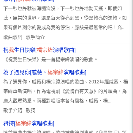
下一秒也許就被海嘯淹沒，下一秒也許地動天搖，即使如
此，無常的世界，還是每天從亮到黑，從黑轉亮的運轉。如
果有個片刻你的愛成為我的停泊，應該是最無常的吧！充...
歌曲歌詞 歌手簡介
祝
我
生日快樂[
楊宗緯
演唱歌曲]
《祝我生日快樂》是一首楊宗緯演唱的歌曲。
為了遇見你[戚薇、
楊宗緯
演唱歌曲]
為了遇見你，戚薇和楊宗緯演唱的歌曲。2012年經戚薇、楊
宗緯重新演唱，作為電視劇《愛情自有天意》的片頭曲，為
廣大觀眾熟悉。兩種對唱版本各有風格，戚薇、楊...
歌手介紹 歌詞
矜持[
楊宗緯
演唱歌曲]
這首單曲由楊宗緯演唱，歌曲被收錄到專輯《我是歌手》第