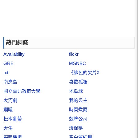
熱門詞條
Availability
flickr
GRE
MSNBC
txt
《緋色的欠片》
南麂島
喜歡孤獨
國立臺北教育大學
地瓜球
大河劇
我的公主
斕曦
時間煮雨
松本亂菊
殼牌公司
犬決
環保筷
福岡機場
蛋白質結構