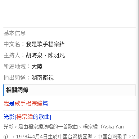
基本信息
中文名：
我是歌手楊宗緯
主持人：
胡海泉、陳羽凡
所屬地域：
大陸
播出頻道：
湖南衛視
相關詞條
我
是
歌手楊宗緯
篇
光影[
楊宗緯
的歌曲]
光影，是由楊宗緯演唱的一首歌曲。楊宗緯（Aska Yan
g），1978年4月4日生於中國台灣桃園縣，中國台灣歌手。2