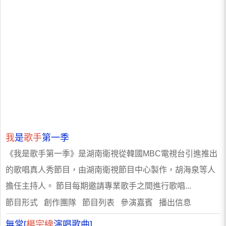
我
是
歌手
第一季
《我是歌手第一季》是湖南衛視從韓國MBC電視台引進推出
的歌唱真人秀節目，由湖南衛視節目中心製作，胡海泉等人
擔任主持人。 節目每期邀請專業歌手之間進行歌唱...
節目形式 創作團隊 節目列表 參演嘉賓 播出信息
無常[
楊宗緯
演唱歌曲]