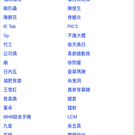
鍬形蟲
陳俊生
陳勝亮
骨髓炎
IE Tab
PICS
Sp
不識大體
代工
偷天換日
公司債
喜劇總動員
廟
徐熙媛
日內瓦
曼黛瑪璉
減肥食譜
烏鬼洞
王雪紅
異麥芽寡糖
登喜路
腿套
董卓
鐳射
8848鈦金手機
LCM
九星
吳念真
張赫
樓梯設計