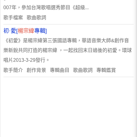
007年，參加台灣歌唱選秀節目《超級...
歌手檔案 歌曲歌詞
初·愛[
楊宗緯
專輯]
《初愛》是楊宗緯第三張國語專輯，華語音樂大師&創作音
樂新銳共同打造的楊宗緯 ，一起找回末日過後的初愛。環球
唱片2013-3-29發行。
歌手簡介 創作背景 專輯曲目 歌曲歌詞 專輯鑑賞