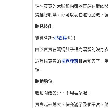
現在寶寶的大腦和內臟器官還在繼續
寶越聰明噢，你可以現在進行胎教，
胎兒技能
寶寶會跳“
脫衣舞
”啦！
由於寶寶在媽媽肚子裡光溜溜的沒穿衣
這時候寶寶的
視覺發育
相當完善了，當
線。
胎動胎位
胎動開始變少，不用著急喔！
寶寶越來越大，快充滿了整個子宮，