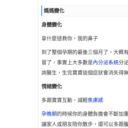
媽媽變化
身體變化
拿什麼拯救你，我的鼻子
到了整個孕期的最後三個月了，大概有
冒了，事實上大多數是
內分泌系統
分
詢醫生，生完寶寶這個症狀會消失得
情緒變化
多跟寶寶互動，減輕
焦慮感
孕晚期
的時候你的身體負擔會不斷加
讓家人或朋友陪你散步，還可以多跟