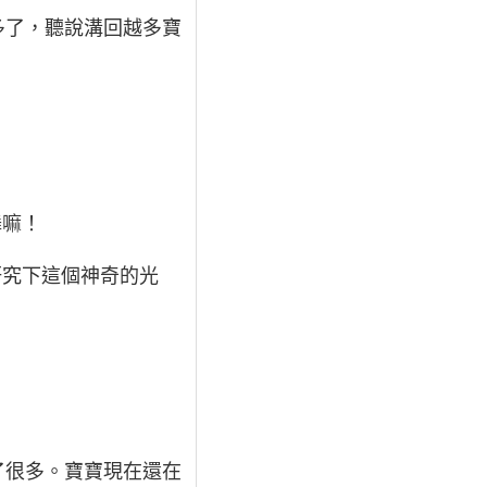
多了，聽說溝回越多寶
舞嘛！
研究下這個神奇的光
了很多。寶寶現在還在