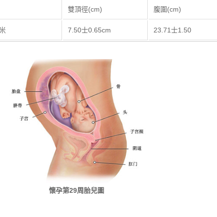
​雙頂徑(cm)
腹圍(cm)​
厘米
​7.50士0.65cm
23.71士1.50​
懷孕第29周胎兒圖