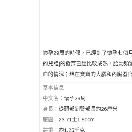
懷孕29周的時候，已經到了懷孕七個
的兒體]的發育已經比較成熟，胎動頻
血的情況；現在寶寶的大腦和內臟器
基本信息
中文名：
懷孕29周
身長：
從頭部到臀部長約26厘米
腹圍：
23.71士1.50cm
體重：
約1.25千克