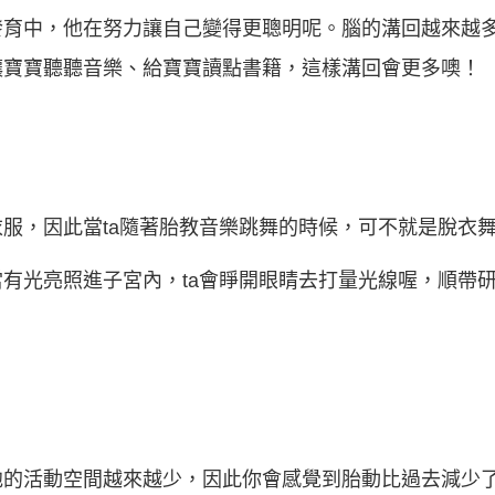
發育中，他在努力讓自己變得更聰明呢。腦的溝回越來越
讓寶寶聽聽音樂、給寶寶讀點書籍，這樣溝回會更多噢！
服，因此當ta隨著胎教音樂跳舞的時候，可不就是脫衣
有光亮照進子宮內，ta會睜開眼睛去打量光線喔，順帶
他的活動空間越來越少，因此你會感覺到胎動比過去減少