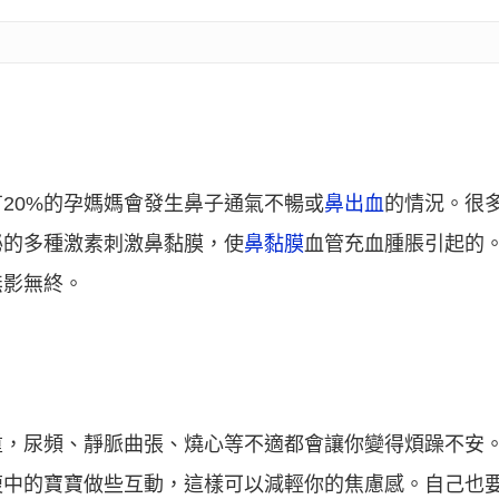
20%的孕媽媽會發生鼻子通氣不暢或
鼻出血
的情況。很
泌的多種激素刺激鼻黏膜，使
鼻黏膜
血管充血腫脹引起的
無影無終。
重，尿頻、靜脈曲張、燒心等不適都會讓你變得煩躁不安
腹中的寶寶做些互動，這樣可以減輕你的焦慮感。自己也