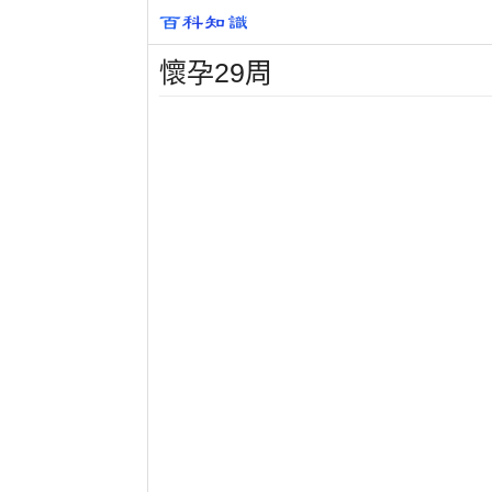
懷孕29周