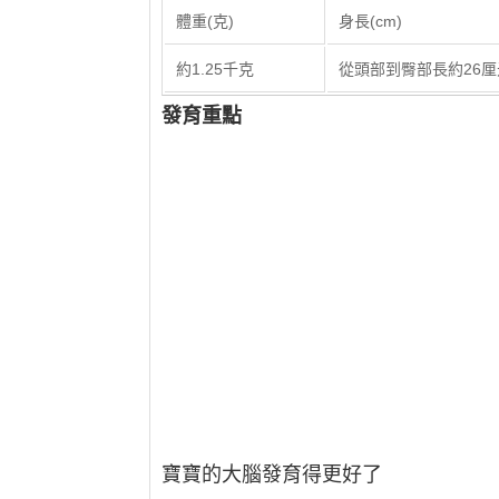
體重(克)​
​身長(cm)
​約1.25千克
​從頭部到臀部長約26
發育重點
寶寶的大腦發育得更好了