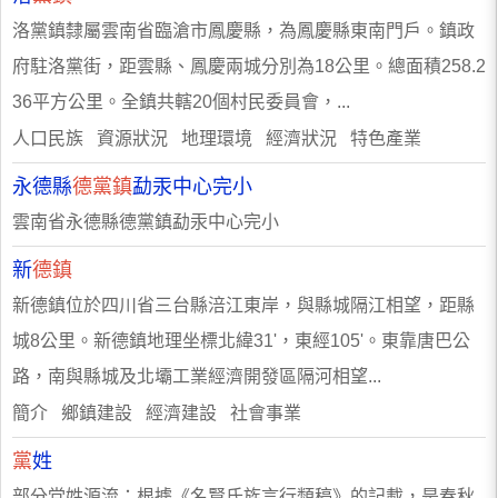
洛黨鎮隸屬雲南省臨滄市鳳慶縣，為鳳慶縣東南門戶。鎮政
府駐洛黨街，距雲縣、鳳慶兩城分別為18公里。總面積258.2
36平方公里。全鎮共轄20個村民委員會，...
人口民族 資源狀況 地理環境 經濟狀況 特色產業
永德縣
德黨鎮
勐汞中心完小
雲南省永德縣德黨鎮勐汞中心完小
新
德鎮
新德鎮位於四川省三台縣涪江東岸，與縣城隔江相望，距縣
城8公里。新德鎮地理坐標北緯31'，東經105'。東靠唐巴公
路，南與縣城及北壩工業經濟開發區隔河相望...
簡介 鄉鎮建設 經濟建設 社會事業
黨
姓
部分党姓源流：根據《名賢氏族言行類稿》的記載，是春秋