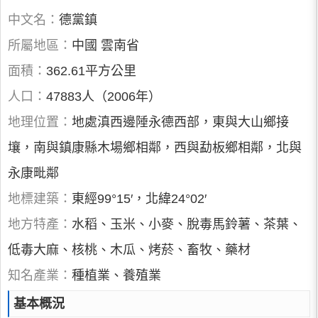
中文名：
德黨鎮
所屬地區：
中國 雲南省
面積：
362.61平方公里
人口：
47883人（2006年）
地理位置：
地處滇西邊陲永德西部，東與大山鄉接
壤，南與鎮康縣木場鄉相鄰，西與勐板鄉相鄰，北與
永康毗鄰
地標建築：
東經99°15′，北緯24°02′
地方特產：
水稻、玉米、小麥、脫毒馬鈴薯、茶葉、
低毒大麻、核桃、木瓜、烤菸、畜牧、藥材
知名產業：
種植業、養殖業
基本概況