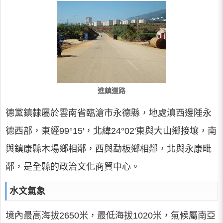
進鎮道路
德黨鎮隸屬於雲南省臨滄市永德縣，地處滇西邊陲永
德西部，東經99°15′，北緯24°02′東與大山鄉接壤，南
與鎮康縣木場鄉相鄰，西與勐板鄉相鄰，北與永康毗
鄰，是全縣的政治文化商貿中心。
水文氣象
境內最高海拔2650米，最低海拔1020米，氣候屬南亞