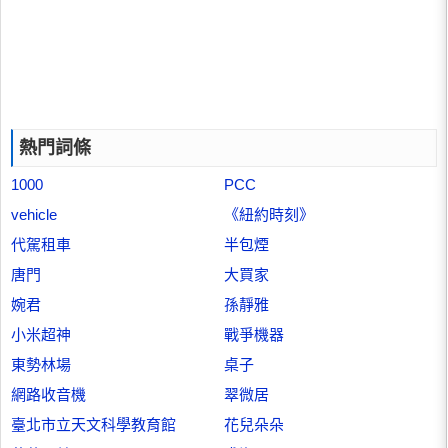
熱門詞條
1000
PCC
vehicle
《紐約時刻》
代駕租車
半包煙
唐門
大買家
婉君
孫靜雅
小米超神
戰爭機器
東勢林場
桌子
網路收音機
翠微居
臺北市立天文科學教育館
花兒朵朵