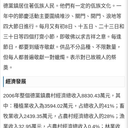
德黨鎮居住著佤族人民。他們有一定的佤族文化。一
年中的節慶活動主要圍繞堆沙、關門、開門、浪地等
四大節日進行。每月又有初8日、十五日、二十三日和
三十日等四個打齋小節，即敬佛以求吉祥之意。每逢
節日，都要到緬寺敬獻。供品不分品種、不限數量，
但每人都普遍敬獻一對蠟燭。表示對已故親人的祭
奠。
經濟發展
2006年整個德黨鎮農村經濟總收入8830.43萬元，其
中：種植業收入為3594.02萬元，占總收入的41%；畜
牧業收入2439.35萬元，占農村經濟總收入的28%；漁
業收入32.95萬元，占農村經濟總收入0.4%；林業收