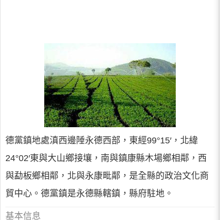
德黨鎮地處滇西邊陲永德西部，東經99°15′，北緯
24°02′東與大山鄉接壤，南與鎮康縣木場鄉相鄰，西
與勐板鄉相鄰，北與永康毗鄰，是全縣的政治文化商
貿中心。德黨鎮是永德縣轄鎮，縣府駐地。
基本信息