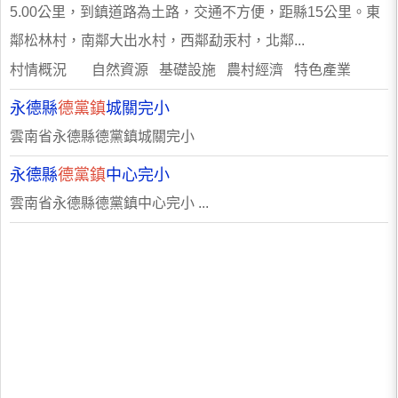
5.00公里，到鎮道路為土路，交通不方便，距縣15公里。東
鄰松林村，南鄰大出水村，西鄰勐汞村，北鄰...
村情概況 自然資源 基礎設施 農村經濟 特色產業
永德縣
德黨鎮
城關完小
雲南省永德縣德黨鎮城關完小
永德縣
德黨鎮
中心完小
雲南省永德縣德黨鎮中心完小 ...