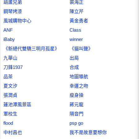
葫蘆兄弟
裘海正
鋼琴烤漆
陳立芹
風城購物中心
黃金勇者
ANF
Class
iBaby
winner
《新絕代雙驕三明月孤星》
《貓叫聲》
九華山
出局
刀鋒1937
合成
品茶
地圖導航
夏文汐
幸運之吻
張潤貞
瘦身操
蓮池潭風景區
蔣元龍
軍校生
隔音門
flood
psp go
中村昌也
我不是故意要想你