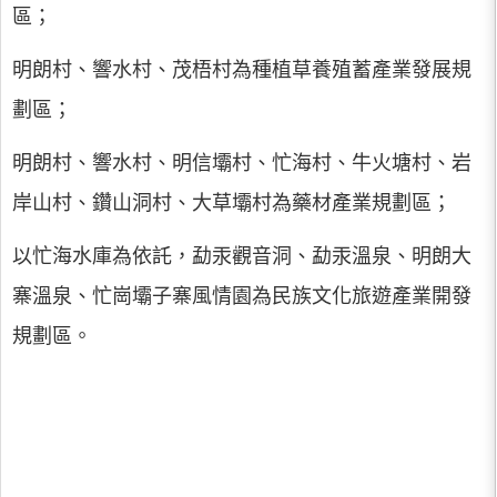
區；
明朗村、響水村、茂梧村為種植草養殖蓄產業發展規
劃區；
明朗村、響水村、明信壩村、忙海村、牛火塘村、岩
岸山村、鑽山洞村、大草壩村為藥材產業規劃區；
以忙海水庫為依託，勐汞觀音洞、勐汞溫泉、明朗大
寨溫泉、忙崗壩子寨風情園為民族文化旅遊產業開發
規劃區。