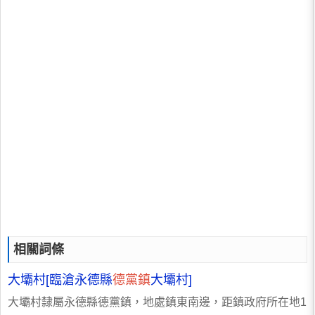
相關詞條
大壩村[臨滄永德縣
德黨鎮
大壩村]
大壩村隸屬永德縣德黨鎮，地處鎮東南邊，距鎮政府所在地1