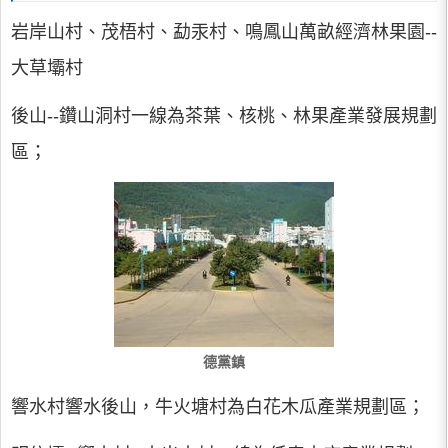
岩岸山村、茂梧村、勐汞村、鳴鳳山萬畝經濟林果園--
大草壩村
後山--鑽山洞村一線為茶葉、核桃、林果產業發展規劃
區；
德黨鎮
響水村響水後山，牛火塘村為白花木瓜產業規劃區；