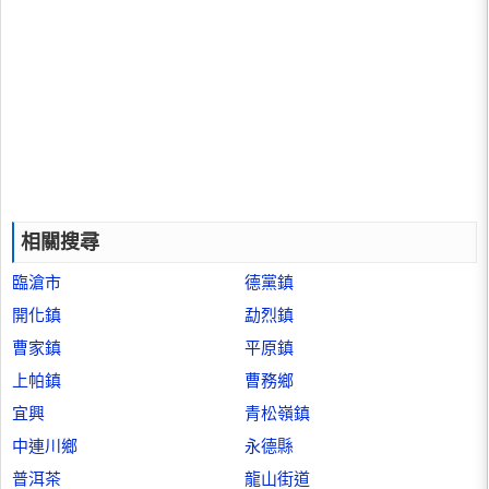
相關搜尋
臨滄市
德黨鎮
開化鎮
勐烈鎮
曹家鎮
平原鎮
上帕鎮
曹務鄉
宜興
青松嶺鎮
中連川鄉
永德縣
普洱茶
龍山街道