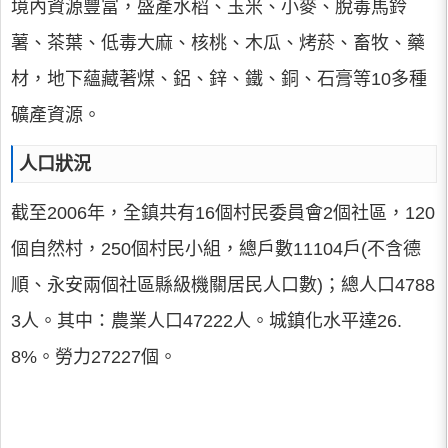
境內資源豐富，盛產水稻、玉米、小麥、脫毒馬鈴
薯、茶葉、低毒大麻、核桃、木瓜、烤菸、畜牧、藥
材，地下蘊藏著煤、鋁、鋅、鐵、銅、石膏等10多種
礦產資源。
人口狀況
截至2006年，全鎮共有16個村民委員會2個社區，120
個自然村，250個村民小組，總戶數11104戶(不含德
順、永安兩個社區縣級機關居民人口數)；總人口4788
3人。其中：農業人口47222人。城鎮化水平達26.
8%。勞力27227個。