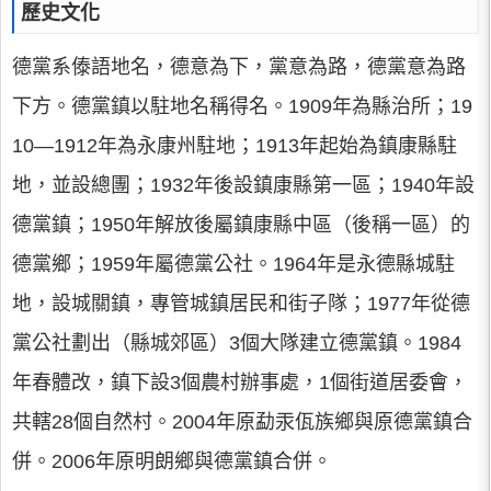
歷史文化
德黨系傣語地名，德意為下，黨意為路，德黨意為路
下方。德黨鎮以駐地名稱得名。1909年為縣治所；19
10—1912年為永康州駐地；1913年起始為鎮康縣駐
地，並設總團；1932年後設鎮康縣第一區；1940年設
德黨鎮；1950年解放後屬鎮康縣中區（後稱一區）的
德黨鄉；1959年屬德黨公社。1964年是永德縣城駐
地，設城關鎮，專管城鎮居民和街子隊；1977年從德
黨公社劃出（縣城郊區）3個大隊建立德黨鎮。1984
年春體改，鎮下設3個農村辦事處，1個街道居委會，
共轄28個自然村。2004年原勐汞佤族鄉與原德黨鎮合
併。2006年原明朗鄉與德黨鎮合併。