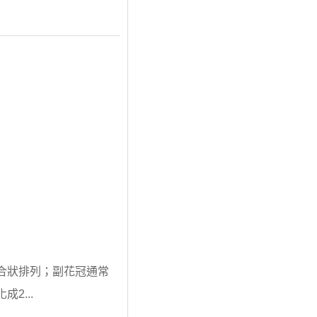
合狀排列；副花冠通常
2...