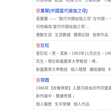
形態特徵 起源 地理分布 分類依據 下
張
蕙蘭[中國當代瑜伽之母]
張蕙蘭 —— “當代中國瑜伽之母” 在中
切地稱為“當代中國瑜伽之母”...
運動生涯 生涯數據 獲獎記錄 音樂作品
張
巨松
張巨松，男，漢族，1963年11月出生，
究生。現任新疆農業大學教授，博...
新疆農業大學教授 個人簡歷 講授課程 
張
現霞
1986年【收穫季節】入選河南省四市同盟書
新作展中、獲優秀獎；
個人履歷 生平榮譽 個人作品