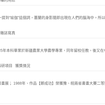
級種的用途
國，一提到“瑜伽”這個詞，蕙蘭的身影隨即出現在人們的腦海中。所
 雜誌寫真
1985年本科畢業於新疆農業大學農學專業，同年留校任教，後又
科研項目 獲獎情況
畫展； 1988年、作品【鄭成功】榮獲豫、皖兩省書畫大賽二等獎