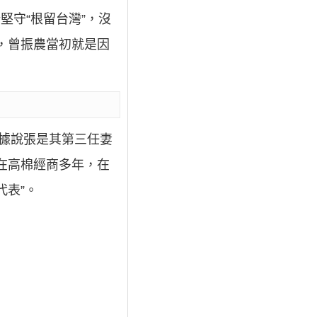
堅守“根留台灣”，沒
稱，曾振農當初就是因
（據說張是其第三任妻
曾在高棉經商多年，在
代表”。