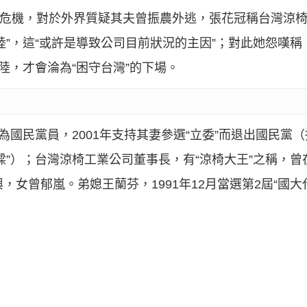
經營危機，對於外界質疑其夫曾振農外逃，張花冠稱台灣涼椅
陸”，這“或許是導致公司目前狀況的主因”；對此她怨嘆
陸，才會淪為“困守台灣”的下場。
為國民黨員，2001年支持其妻參選“立委”而退出國民黨
樑”）；台灣涼椅工業公司董事長，有“涼椅大王”之稱，
，女曾郁嵐。弟媳王蘭芬，1991年12月當選第2屆“國大