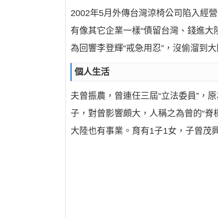
2002年5月外傳台灣涼椅公司陷入
有像其它企業一樣“債留台灣、錢進大
為回響李登輝“戒急用忍”，沒偷溜到大
個人生活
夫曾振農，曾連任三屆“立法委員”，原
子，對曾影響頗大，人稱之為曾的“脊
大陸也有事業。育有1子1女，子曾茂興