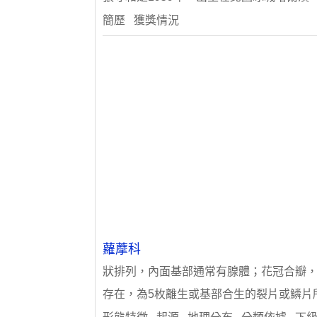
簡歷 獲獎情況
蘿藦科
狀排列，內面基部通常有腺體；花冠合瓣，
存在，為5枚離生或基部合生的裂片或鱗片所