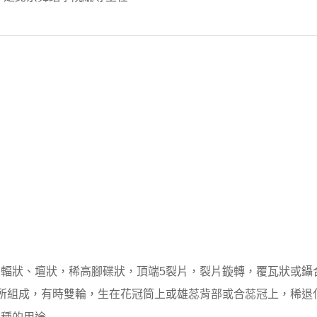
輻狀、壇狀，稀高腳碟狀，頂端5裂片，裂片鏇轉，覆瓦狀或鑷
組成，有時雙輪，生在花冠筒上或雄蕊背部或合蕊冠上，稀退化成