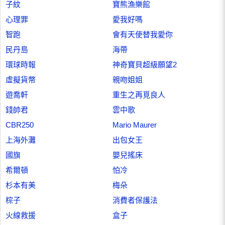
子紋
寶熊漁樂館
心理罪
愛我好嗎
智跑
會有天使替我愛你
民丹島
海帶
環球時報
神奇寶貝超級願望2
虛擬貨幣
親吻姐姐
遊喬軒
重生之再覓良人
錢帥君
雲中歌
CBR250
Mario Maurer
上海外灘
出包女王
國旗
嬰兒搖床
希爾頓
怕冷
杉本有美
梅朵
棕子
消費者保護法
火線救援
盒子