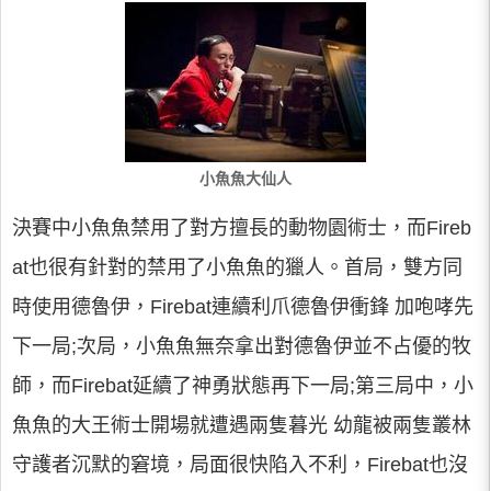
小魚魚大仙人
決賽中小魚魚禁用了對方擅長的動物園術士，而Fireb
at也很有針對的禁用了小魚魚的獵人。首局，雙方同
時使用德魯伊，Firebat連續利爪德魯伊衝鋒 加咆哮先
下一局;次局，小魚魚無奈拿出對德魯伊並不占優的牧
師，而Firebat延續了神勇狀態再下一局;第三局中，小
魚魚的大王術士開場就遭遇兩隻暮光 幼龍被兩隻叢林
守護者沉默的窘境，局面很快陷入不利，Firebat也沒