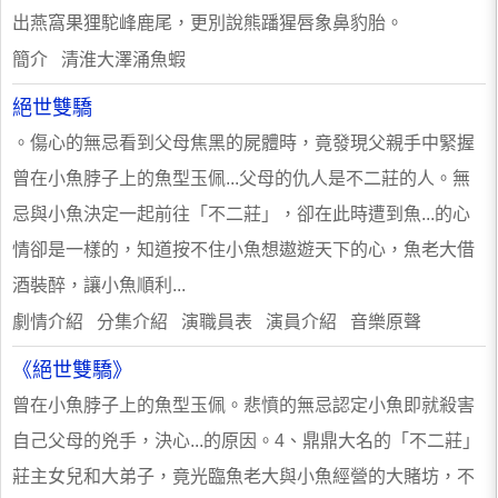
出燕窩果狸駝峰鹿尾，更別說熊蹯猩唇象鼻豹胎。
簡介 清淮大澤涌魚蝦
絕世雙驕
。傷心的無忌看到父母焦黑的屍體時，竟發現父親手中緊握
曾在小魚脖子上的魚型玉佩...父母的仇人是不二莊的人。無
忌與小魚決定一起前往「不二莊」，卻在此時遭到魚...的心
情卻是一樣的，知道按不住小魚想遨遊天下的心，魚老大借
酒裝醉，讓小魚順利...
劇情介紹 分集介紹 演職員表 演員介紹 音樂原聲
《絕世雙驕》
曾在小魚脖子上的魚型玉佩。悲憤的無忌認定小魚即就殺害
自己父母的兇手，決心...的原因。4、鼎鼎大名的「不二莊」
莊主女兒和大弟子，竟光臨魚老大與小魚經營的大賭坊，不