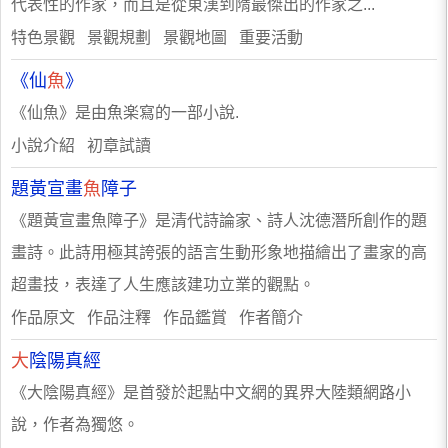
代表性的作家，而且是從東漢到隋最傑出的作家之...
特色景觀 景觀規劃 景觀地圖 重要活動
《仙
魚
》
《仙魚》是由魚楽寫的一部小說.
小說介紹 初章試讀
題黃宣畫
魚
障子
《題黃宣畫魚障子》是清代詩論家、詩人沈德潛所創作的題
畫詩。此詩用極其誇張的語言生動形象地描繪出了畫家的高
超畫技，表達了人生應該建功立業的觀點。
作品原文 作品注釋 作品鑑賞 作者簡介
大
陰陽真經
《大陰陽真經》是首發於起點中文網的異界大陸類網路小
說，作者為獨悠。