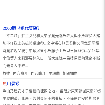
2000版《絕代雙驕》
「不二莊」莊主女兒和大弟子竟光臨魚老大與小魚經營大賭
坊不僅送上英雄帖還連帶...之中傷心無忌看到父母焦黑屍體
時竟發現父親手中緊握曾小魚脖子上魚型玉佩悲憤...第14集
小魚等人來到邪惡林入口一所大莊院—易樓易樓內驚奇不斷
而最令人不敢...
概述 內容簡介 作者簡介 主題曲 相關插曲
魚
山景觀
魚山乃建安才子曹植的埋冢之地， 坐落於東阿縣城東南20公
里處的黃河北岸。曾封東阿王的曹植，不僅是建安時期最具