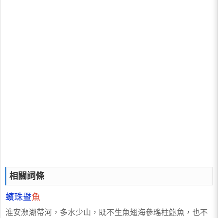
相關詞條
蠙珠暨
魚
淮安瀕湖帶河，多水少山，既不生魚翅海參瑤柱鮑魚，也不