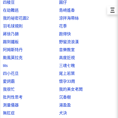
四稜豆
圓仔
Ξ
在劫難逃
島崎遙香
我的祕密花園2
涼拌海帶絲
羽毛球規則
花季
蔣徐乃錦
跑得快
踢到鐵板
野蠻流浪漢
阿姆斯特丹
音樂教室
颱風莫拉克
高度近視
tits
三魂七魄
四小花旦
尾上若葉
愛詞霸
懷孕33周
我很忙
我的美女老闆
批判性思考
沉香樹
測量儀器
湯盈盈
無肛症
犬決