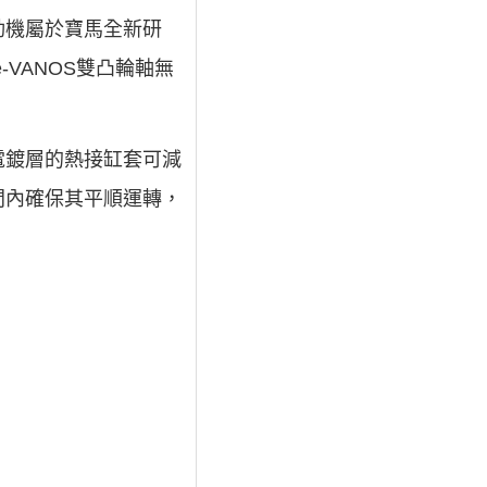
發動機屬於寶馬全新研
-VANOS雙凸輪軸無
電鍍層的熱接缸套可減
間內確保其平順運轉，