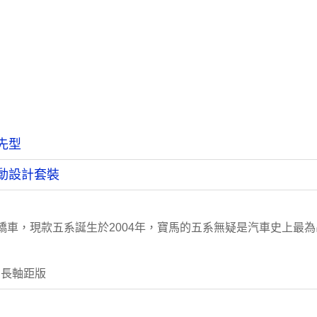
領先型
 運動設計套裝
轎車，現款五系誕生於2004年，寶馬的五系無疑是汽車史上最
 長軸距版