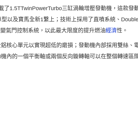
1.5TTwinPowerTurbo三缸渦輪增壓發動機，這款
型以及寶馬全新1繫上；技術上採用了直噴系統、Double
ic全可變氣門控制系統，以此最大限度的提升燃油
經濟
性。
全鋁核心單元以實現超低的磨損；發動機內部採用雙絲、
動機內的一個平衡軸或兩個反向鏇轉軸可以在整個轉速區