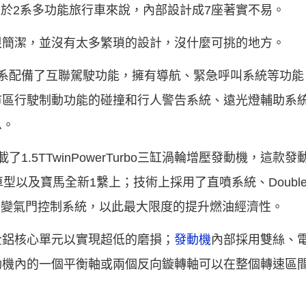
對於2系多功能旅行車來說，內部設計成7座著實不易。
很簡潔，並沒有太多繁瑣的設計，沒什麼可挑的地方。
全系配備了互聯駕駛功能，擁有導航、緊急呼叫系統等功能
市區行駛制動功能的碰撞和行人警告系統、遠光燈輔助系
息。
1.5TTwinPowerTurbo三缸渦輪增壓發動機，這款
型以及寶馬全新1繫上；技術上採用了直噴系統、Double
ic全可變氣門控制系統，以此最大限度的提升燃油經濟性。
全鋁核心單元以實現超低的磨損；
發動機
內部採用雙絲、
動機內的一個平衡軸或兩個反向鏇轉軸可以在整個轉速區