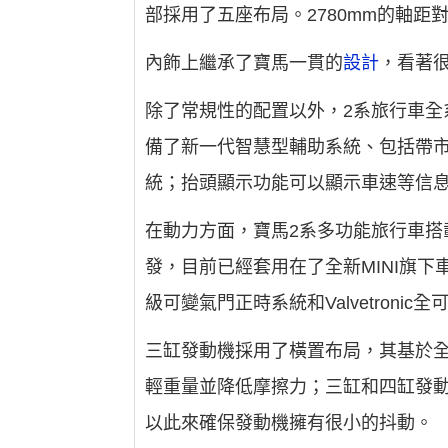
部採用了五座布局。2780mm的軸距
內飾上繼承了寶馬一貫的
設計
，看著
除了常規性的配置以外，2系旅行車
備了新一代智慧型輔助系統、包括帶
統；抬頭顯示功能可以顯示車速等信
在動力方面，寶馬2系多功能旅行車搭載了
發，目前已經套用在了全新MINI旗下車
級可變氣門正時系統和Valvetron
三缸發動機採用了橫置布局，其基於
輕重量並降低摩擦力；三缸和四缸發
以此來確保發動機擁有很小的抖動。