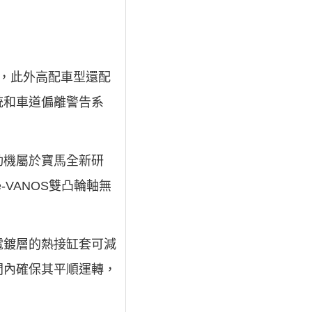
，此外高配車型還配
統和車道偏離警告系
發動機屬於寶馬全新研
-VANOS雙凸輪軸無
電鍍層的熱接缸套可減
間內確保其平順運轉，