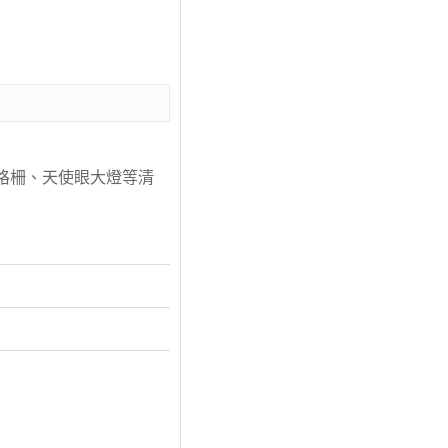
格柵、天使眼大燈等清