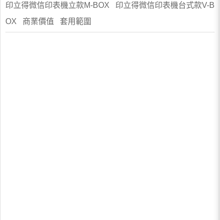
印立得微信印表機立款M-BOX 印立得微信印表機台式款V-B
OX 商業價值 套用範圍