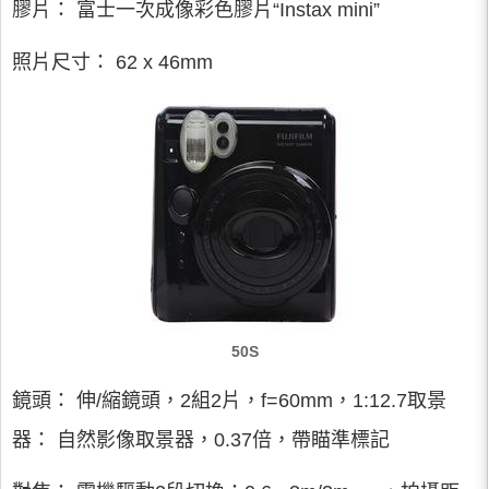
膠片： 富士一次成像彩色膠片“Instax mini”
照片尺寸： 62 x 46mm
50S
鏡頭： 伸/縮鏡頭，2組2片，f=60mm，1:12.7取景
器： 自然影像取景器，0.37倍，帶瞄準標記