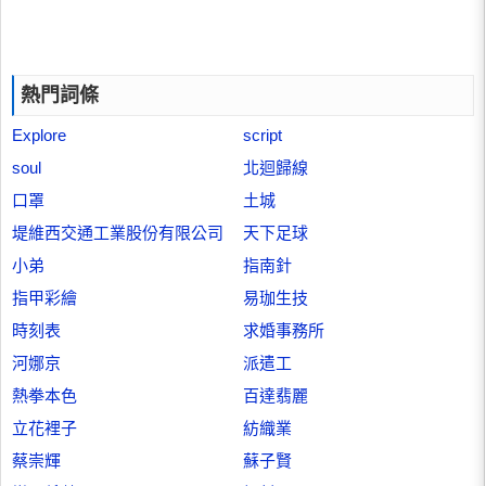
熱門詞條
Explore
script
soul
北迴歸線
口罩
土城
堤維西交通工業股份有限公司
天下足球
小弟
指南針
指甲彩繪
易珈生技
時刻表
求婚事務所
河娜京
派遣工
熱拳本色
百達翡麗
立花裡子
紡織業
蔡崇輝
蘇子賢