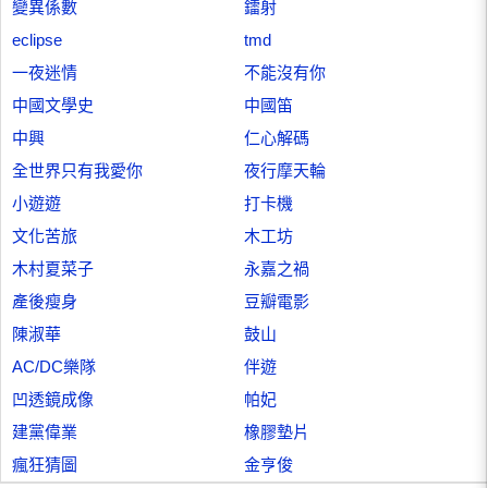
變異係數
鐳射
eclipse
tmd
一夜迷情
不能沒有你
中國文學史
中國笛
中興
仁心解碼
全世界只有我愛你
夜行摩天輪
小遊遊
打卡機
文化苦旅
木工坊
木村夏菜子
永嘉之禍
產後瘦身
豆瓣電影
陳淑華
鼓山
AC/DC樂隊
伴遊
凹透鏡成像
帕妃
建黨偉業
橡膠墊片
瘋狂猜圖
金亨俊