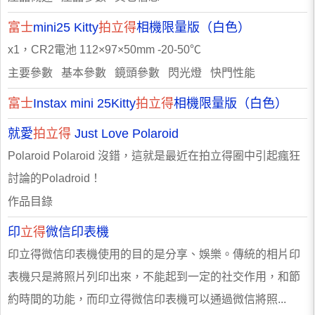
富士
mini25 Kitty
拍立得
相機限量版（白色）
x1，CR2電池 112×97×50mm -20-50℃
主要參數 基本參數 鏡頭參數 閃光燈 快門性能
富士
Instax mini 25Kitty
拍立得
相機限量版（白色）
就愛
拍立得
Just Love Polaroid
Polaroid Polaroid 沒錯，這就是最近在拍立得圈中引起瘋狂
討論的Poladroid！
作品目錄
印
立得
微信印表機
印立得微信印表機使用的目的是分享、娛樂。傳統的相片印
表機只是將照片列印出來，不能起到一定的社交作用，和節
約時間的功能，而印立得微信印表機可以通過微信將照...