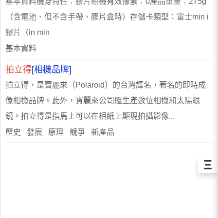
基本資料機身特性：膠片相機有效像素：0產品重量：275g
（含電池、但不含手帶、膠片盒時）存儲卡類型：富士min i
膠片（in min
基本資料
拍立得
[相機品牌]
拍立得，是寶麗來（Polaroid）的台灣譯名，著名的即時成
像相機品牌。此外，寶麗來公司還生產數位相機和太陽眼
鏡。拍立得是指馬上可以在相紙上顯現拍攝影像...
歷史 發展 原理 競爭 新產品
Ξ