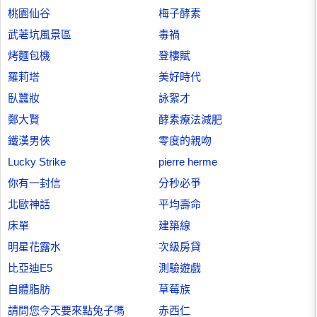
桃園仙谷
梅子酵素
武荖坑風景區
毒禍
烤麵包機
登樓賦
羅莉塔
美好時代
臥蠶妝
詠絮才
鄭大賢
酵素療法減肥
鐵漢男俠
零度的親吻
Lucky Strike
pierre herme
你有一封信
分秒必爭
北歐神話
平均壽命
床單
建築線
明星花露水
次級房貸
比亞迪E5
測驗遊戲
自體脂肪
草莓族
請問您今天要來點兔子嗎
赤西仁