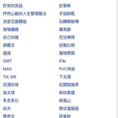
好笑的笑話
彭華幹
怦然心動的人生整理魔法
手指餅乾
流星花園韓版
玩轉韓娛傳
玻璃纖維
羅馬腳
自己的路
花兒樂隊
趙爾文
逆戰幻想
違規
魔物學園
GMT
iFile
MAS
PVC地板
ThL W6
下北澤
京潤珍珠
別闖陰陽界
吳文瑄
和欣客運
多克多比
屏風山
幼犬
微信電腦版
應用文
肝昏迷