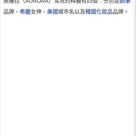
奧羅拉（AURORA）常見的釋義有四個：分別是
鋼筆
品牌、
希臘
女神、
美國
城市名以及
韓國
化妝品
品牌。