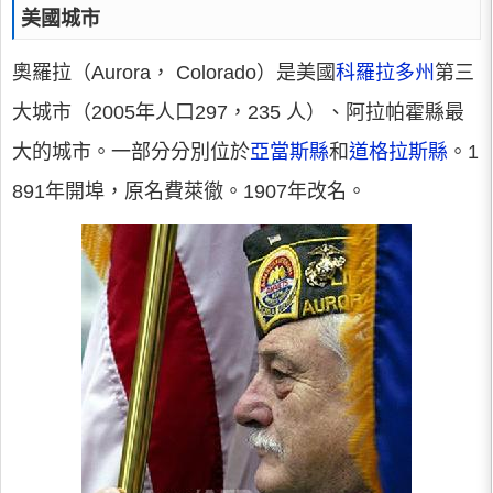
美國城市
奧羅拉（Aurora， Colorado）是美國
科羅拉多州
第三
大城市（2005年人口297，235 人）、阿拉帕霍縣最
大的城市。一部分分別位於
亞當斯縣
和
道格拉斯縣
。1
891年開埠，原名費萊徹。1907年改名。