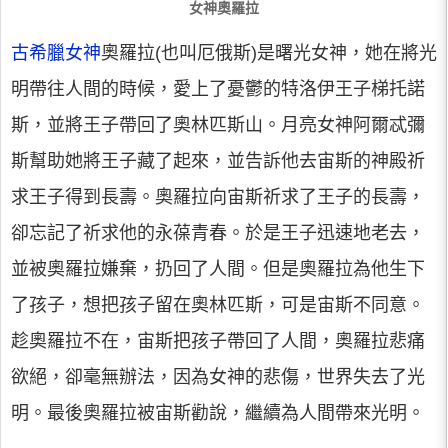
女神奧羅拉
古希臘女神
奧羅拉(也叫厄俄斯)是曙光女神，她在將光
明帶往人間的時候，愛上了憂鬱的特洛伊王子梯托諾
斯，並將王子帶回了奧林匹斯山。月亮女神阿爾忒彌
斯幫助她將王子藏了起來，並告訴他去宙斯的神殿祈
求王子得到長壽。奧羅拉向宙斯祈求了王子的長壽，
卻忘記了祈求他的永葆青春。於是王子迅速地老去，
並被奧羅拉嫌棄，扔回了人間。但是奧羅拉為他生下
了孩子，想把孩子留在奧林匹斯，可是宙斯不同意。
趁奧羅拉不在，宙斯把孩子帶回了人間，奧羅拉悲痛
欲絕，卻毫無辦法，因為女神的悲傷，世界失去了光
明。最後奧羅拉被宙斯勸說，繼續為人間帶來光明。