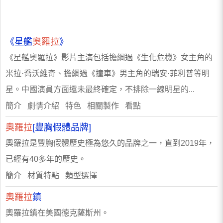
《星艦
奧羅拉
》
《星艦奧羅拉》影片主演包括擔綱過《生化危機》女主角的
米拉·喬沃維奇、擔綱過《撞車》男主角的瑞安·菲利普等明
星。中國演員方面還未最終確定，不排除一線明星的...
簡介 劇情介紹 特色 相關製作 看點
奧羅拉
[豐胸假體品牌]
奧羅拉是豐胸假體歷史極為悠久的品牌之一，直到2019年，
已經有40多年的歷史。
簡介 材質特點 類型選擇
奧羅拉
鎮
奧羅拉鎮在美國德克薩斯州。