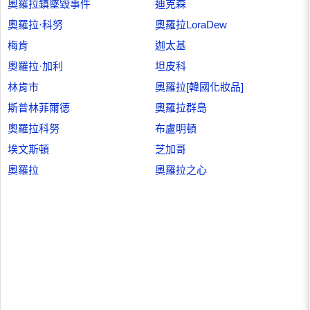
奧羅拉鎮墜毀事件
迪克森
奧羅拉·科努
奧羅拉LoraDew
梅肯
迦太基
奧羅拉·加利
坦皮科
林肯市
奧羅拉[韓國化妝品]
斯普林菲爾德
奧羅拉群島
奧羅拉科努
布盧明頓
埃文斯頓
芝加哥
奧羅拉
奧羅拉之心