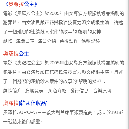
《
奧羅拉
公主》
電影《奧羅拉公主》於2005年由女導演方銀振執導兼編刷的
犯罪片。由女演員嚴正花搭檔演技實力泒文成根主演。講述
了一個殘忍的連續殺人案件的故事的‘黎明的女神...
劇情 演職員表 演員介紹 幕後製作 獲獎記錄
奧羅拉
公主
電影《奧羅拉公主》於2005年由女導演方銀振執導兼編刷的
犯罪片。由女演員嚴正花搭檔演技實力泒文成根主演。講述
了一個殘忍的連續殺人案件的故事的“黎明的女神...
劇情簡介 演職員表 角色介紹 發行信息 音樂原聲
奧羅拉
[韓國化妝品]
奧羅拉AURORA－－義大利首席筆類製造商，成立於1919年
一戰結束後的都靈。