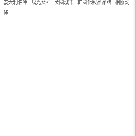
義大利名筆 曙光女神 美國城市 韓國化妝品品牌 相關詞
條