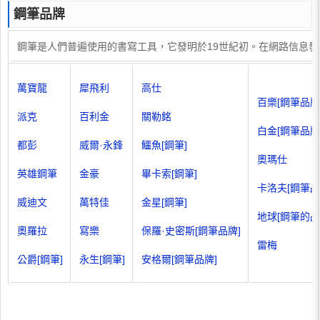
鋼筆品牌
鋼筆是人們普遍使用的書寫工具，它發明於19世紀初。在網路信息
萬寶龍
犀飛利
高仕
百樂[鋼筆品牌
派克
百利金
關勒銘
白金[鋼筆品牌
都彭
威爾·永鋒
鱷魚[鋼筆]
奧瑪仕
英雄鋼筆
金豪
畢卡索[鋼筆]
卡洛夫[鋼筆品
威迪文
萬特佳
金星[鋼筆]
地球[鋼筆的品
奧羅拉
寫樂
保羅·史密斯[鋼筆品牌]
雷梅
公爵[鋼筆]
永生[鋼筆]
安格爾[鋼筆品牌]