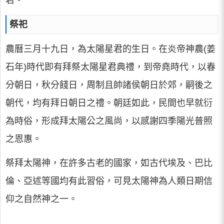
君。
祭祀
農曆三月十九日，為太陽星君的生日。在炎帝神農(姜
石年)時代即有拜祭太陽星君典禮，到帝堯時代，以春
分朝日，秋分餞日，周制且帥諸侯朝日於郊，嗣後之
朝代，均有拜日朝日之禮。朝廷如此，民間也早就衍
為時俗，形成拜太陽公之風尚，以感謝四季陽光普照
之恩惠。
祭拜太陽神，在許多古老的國家，如古代埃及、巴比
倫、亞述等國均有此習俗，可見太陽神為人類日期信
仰之自然神之一。