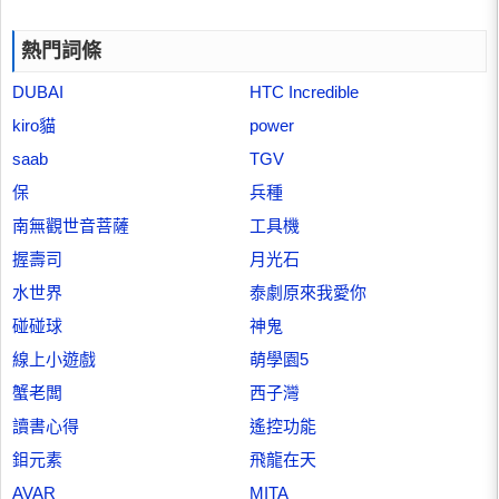
熱門詞條
DUBAI
HTC Incredible
kiro貓
power
saab
TGV
保
兵種
南無觀世音菩薩
工具機
握壽司
月光石
水世界
泰劇原來我愛你
碰碰球
神鬼
線上小遊戲
萌學園5
蟹老闆
西子灣
讀書心得
遙控功能
鉬元素
飛龍在天
AVAR
MITA