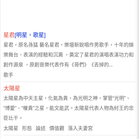
星君
[明星，歌星]
星君，原名孫猛 藝名星君，樂壇新銳唱作男歌手，十年的娛
樂舞台、表演的經驗和沉澱 ，奠定了星君的演唱表演功力和
創作源泉 ，原創音樂代表作有《哥們》《丟掉的...
歌手
太陽星
太陽星為中天主星，化氣為貴，為光明之神，掌管“光明”、
“博愛”、“權貴”之星，能文能武。太陽星代表人物為紂王的忠
臣比干。
太陽星 形態 論述 價值觀 落入夫妻宮