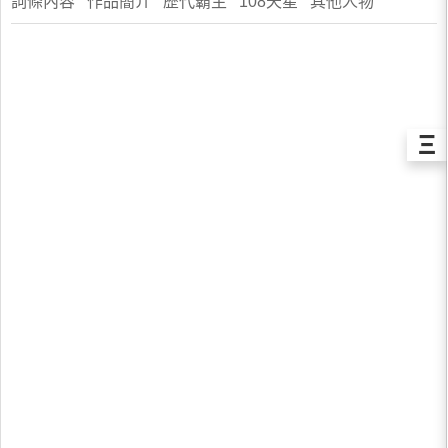
詞條內容 作品簡介 歷代霸主 108天星 其他人物
Ξ