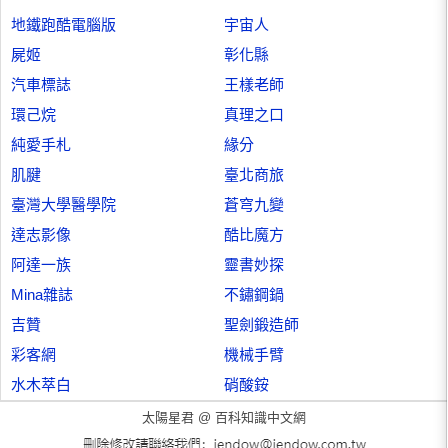
地鐵跑酷電腦版
宇宙人
屍姬
彰化縣
汽車標誌
王樣老師
環己烷
真理之口
純愛手札
緣分
肌腱
臺北商旅
臺灣大學醫學院
蒼穹九變
達志影像
酷比魔方
阿達一族
靈書妙探
Mina雜誌
不鏽鋼鍋
吉贊
聖劍鍛造師
彩客網
機械手臂
水木萃白
硝酸銨
太陽星君 @
百科知識中文網