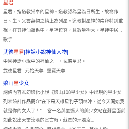
星君
星君，指道教祟奉的星神。道教認為星為日所生，故寫作
日、生。又雲萬物之精上為列星。道教對星神的崇拜特別重
視，在其神仙體系中，星神位尊，且數量極大。星神中居...
歌手
武德
星君
[神話小說神仙人物]
中國神話小說中的神仙之一，武德星君。
武德星君 元始天尊 靈寶天尊
娘山
星
少女
詞條內容玄幻娘化小說《娘山108星少女》中出現的星少女
列表統計作品簡介“在下是天雄星豹子頭林沖，從今天開始我
就是你的女人了！” 當一名英氣逼人的美少女站在蘇星面前
如此說出天雷滾滾的宣言時，蘇星的牙還沒...