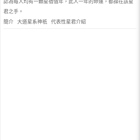
認為每人均有一顆星宿值年，此人一年的命運，都操在該星
君之手。
簡介 大道星系神祇 代表性星君介紹