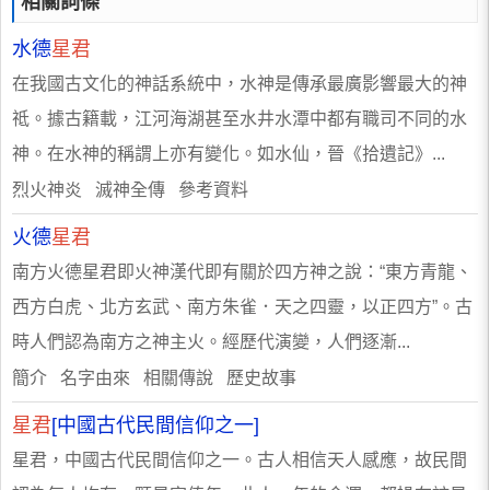
相關詞條
水德
星君
在我國古文化的神話系統中，水神是傳承最廣影響最大的神
祗。據古籍載，江河海湖甚至水井水潭中都有職司不同的水
神。在水神的稱謂上亦有變化。如水仙，晉《拾遺記》...
烈火神炎 滅神全傳 參考資料
火德
星君
南方火德星君即火神漢代即有關於四方神之說：“東方青龍、
西方白虎、北方玄武、南方朱雀．天之四靈，以正四方”。古
時人們認為南方之神主火。經歷代演變，人們逐漸...
簡介 名字由來 相關傳說 歷史故事
星君
[中國古代民間信仰之一]
星君，中國古代民間信仰之一。古人相信天人感應，故民間