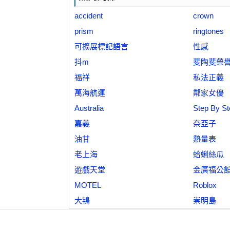
accident
crown
prism
ringtones
可擴展標記語言
性感
抖m
斐陶斐榮
福祥
私法正義
萬海航運
鄰家女優
Australia
Step By St
嘉義
奈亞子
油甘
熱量表
老上海
蛤蜊絲瓜
遊戲天堂
金廣福公
MOTEL
Roblox
大鴇
崇明島