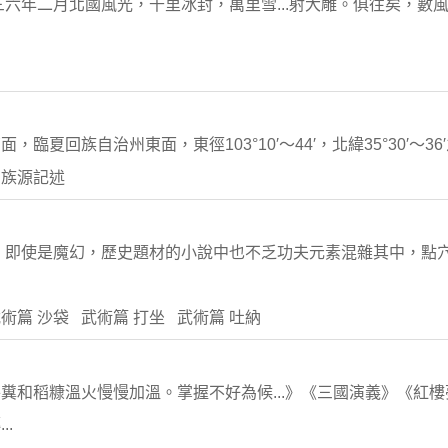
三六年二月北國風光，千里冰封，萬里雪...射大雕。俱往矣，數
回族自治州東面，東徑103°10′～44′，北緯35°30′～36′
 族源記述
，即使是魔幻，歷史題材的小說中也不乏功夫元素混雜其中，點
術篇 沙袋 武術篇 打坐 武術篇 吐納
糞和稻糠溫火慢慢加溫。掌握不好為候...》《三國演義》《紅
.