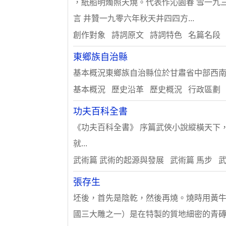
，紙船明燭照天燒。代表作沁園春 雪一九
言 井贊一九零六年秋天井四四方...
創作對象 詩詞原文 詩詞特色 名篇名段
東鄉族自治縣
基本概況東鄉族自治縣位於甘肅省中部西南面，臨夏
基本概況 歷史沿革 歷史概況 行政區劃
功夫百科全書
《功夫百科全書》 序篇武俠小說縱橫天下
就...
武術篇 武術的起源與發展 武術篇 馬步 武
張存生
坯後，首先是陰乾，然後再燒。燒時用黃牛
國三大雕之一）是在特製的質地細密的青磚..