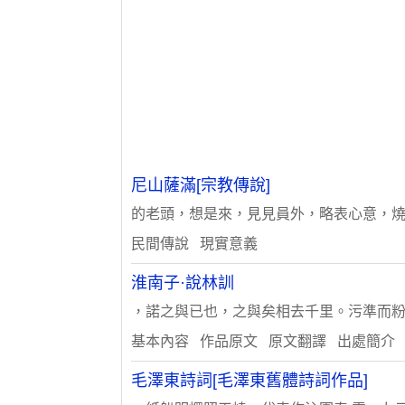
尼山薩滿[宗教傳說]
的老頭，想是來，見見員外，略表心意，燒些
民間傳說 現實意義
淮南子·說林訓
，諾之與已也，之與矣相去千里。污準而粉其
基本內容 作品原文 原文翻譯 出處簡介
毛澤東詩詞[毛澤東舊體詩詞作品]