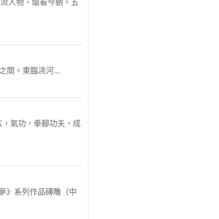
風流人物，還看今朝。五
之間。東臨洮河...
穴，氣功，拳腳功夫，成
樓夢》系列作品磚雕（中