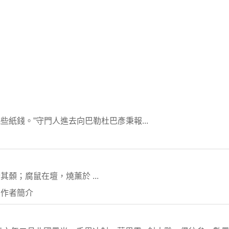
紙錢。”守門人進去向巴勒杜巴彥秉報...
顙；腐鼠在壇，燒薰於 ...
 作者簡介