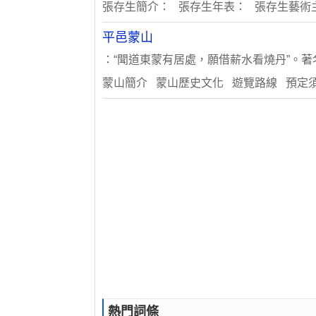
張存生簡介： 張存生年表： 張存生藝術
平邑蒙山
：“聞道東蒙有居處，願借薪水看燒丹”。著
蒙山簡介 蒙山歷史文化 遊覽路線 預定
熱門詞條