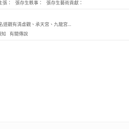
主張： 張存生軼事： 張存生藝術貢獻：
名道觀有清虛觀、承天宮、九龍宮...
須知 有關傳說