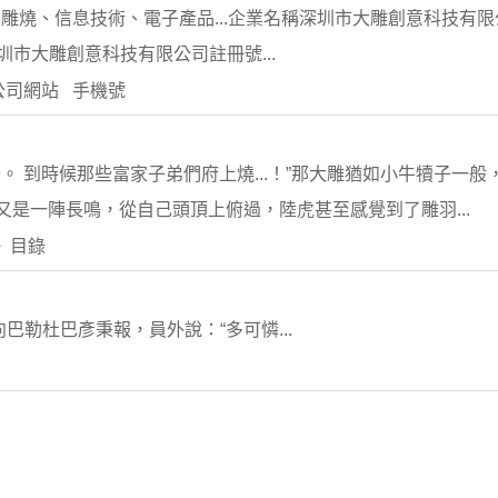
事大雕燒、信息技術、電子產品...企業名稱深圳市大雕創意科技有
稱深圳市大雕創意科技有限公司註冊號...
公司網站 手機號
 到時候那些富家子弟們府上燒...！”那大雕猶如小牛犢子一
大雕又是一陣長鳴，從自己頭頂上俯過，陸虎甚至感覺到了雕羽...
》目錄
巴勒杜巴彥秉報，員外說：“多可憐...