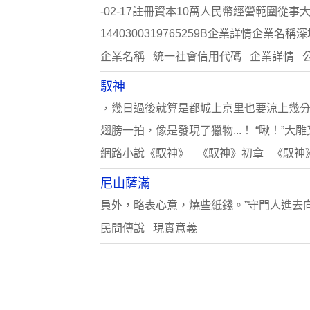
-02-17註冊資本10萬人民幣經營範圍從
1440300319765259B企業詳情企業名
企業名稱 統一社會信用代碼 企業詳情 
馭神
，幾日過後就算是都城上京里也要涼上幾分。
翅膀一拍，像是發現了獵物...！ “啾！”
網路小說《馭神》 《馭神》初章 《馭神
尼山薩滿
員外，略表心意，燒些紙錢。”守門人進去向
民間傳說 現實意義