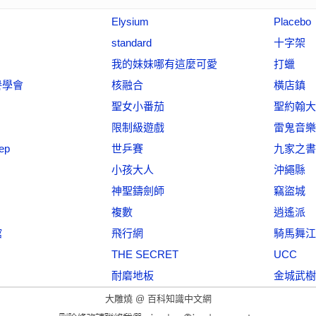
Elysium
Placebo
standard
十字架
我的妹妹哪有這麼可愛
打蠟
譽學會
核融合
橫店鎮
聖女小番茄
聖約翰大
限制級遊戲
雷鬼音樂
ep
世乒賽
九家之書
小孩大人
沖繩縣
神聖鑄劍師
竊盜城
複數
逍遙派
館
飛行網
騎馬舞江南
THE SECRET
UCC
耐磨地板
金城武樹
大雕燒 @
百科知識中文網