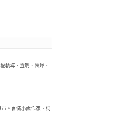
族權執導，宣璐、韓燁、
北京市。言情小說作家、詞