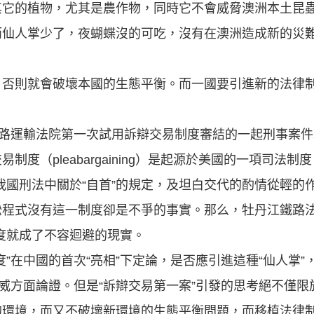
其它的植物，尤其是農作物，同時它不會威脅澳洲本土昆
而仙人掌少了，夜蝴蝶沒的可吃，沒有在澳洲造成新的災
，否則就會破壞本國的生態平衡。而一國要引進新的法律
鐵路運輸法院第一次試用訴辯交易制度審結的一起刑事案
度（pleabargaining）是起源於美國的一項司法制
我國刑法中關於“自首”的規定，及坦白交代的酌情從輕的
訟程式沒有這一制度卻是不爭的事實。那么，牡丹江鐵路
制度就成了不容迴避的現實。
”在中國的首次“亮相”下定論，是否應引進這種“仙人掌
權威方面論證。但是“訴辯交易第一案”引發的思考絕不僅限
的環境，而又不破壞新環境的生態平衡問題，而移植法律