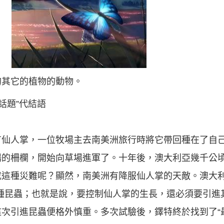
的其它的植物的動物。
話題”代結語
有仙人掌，一位牧場主去南美洲旅行時將它帶回種在了自
場的柵欄，開始向草場進軍了。十年後，澳大利亞幾千公
成這種災難呢？顯然，南美洲有降服仙人掌的天敵。澳大
種昆蟲；也就是說，要控制仙人掌的生長，還必須要引進
次引進昆蟲便格外慎重。多次試驗後，鐸特終於找到了“