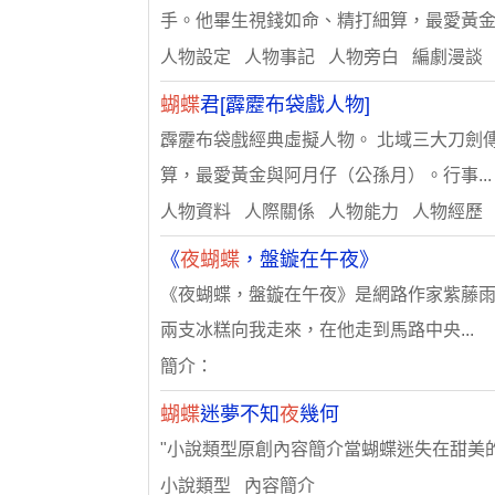
手。他畢生視錢如命、精打細算，最愛黃金..
人物設定 人物事記 人物旁白 編劇漫談
蝴蝶
君[霹靂布袋戲人物]
霹靂布袋戲經典虛擬人物。 北域三大刀劍
算，最愛黃金與阿月仔（公孫月）。行事...
人物資料 人際關係 人物能力 人物經歷
《
夜蝴蝶
，盤鏇在午夜》
《夜蝴蝶，盤鏇在午夜》是網路作家紫藤雨
兩支冰糕向我走來，在他走到馬路中央...
簡介：
蝴蝶
迷夢不知
夜
幾何
"小說類型原創內容簡介當蝴蝶迷失在甜美
小說類型 內容簡介