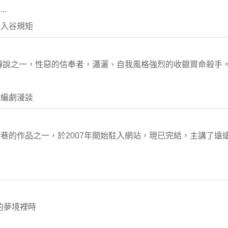
.
 入谷規矩
傳說之一，性惡的信奉者，瀟灑、自我風格強烈的收銀買命殺手
 編劇漫談
巷的作品之一，於2007年開始駐入網站，現已完結，主講了遠
的夢境裡時