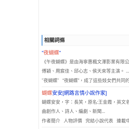
相關詞條
"
夜蝴蝶
"
《午夜蝴蝶》是由海寧惠楓文澤影業有限
傅穎、周宸佳、邱心志、侯天來等主演。 ..
"夜蝴蝶" “夜蝴蝶”，成了這些妓女們共
蝴蝶
安安[網路言情小說作家]
蝴蝶安安，字：長笑，原名:王金霞，英文名
曲創作人、詩人、編劇、新聞...
作者簡介 人物評價 完結小說代表 連載