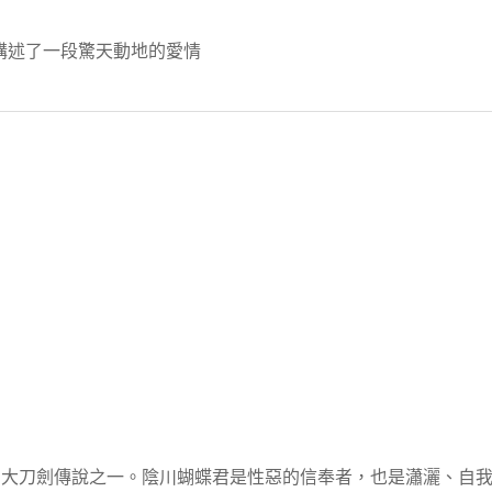
講述了一段驚天動地的愛情
三大刀劍傳說之一。陰川蝴蝶君是性惡的信奉者，也是瀟灑、自