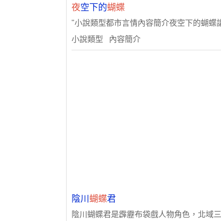
夜
空下的
蝴蝶
"小說類型都市言情內容簡介夜空下的蝴蝶
小說類型 內容簡介
陰川
蝴蝶
君
陰川蝴蝶君是霹靂布袋戲人物角色，北域