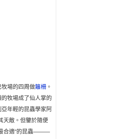
己牧場的四周做
籬柵
。
頃的牧場成了仙人掌的
利亞年輕的昆蟲學家阿
其天敵。但鑒於隨便
最合適”的昆蟲———