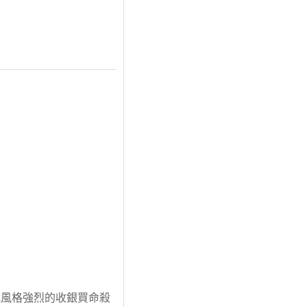
我風格強烈的收銀買命殺