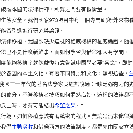
會破壞本國的法律精神，利弊之間要有個衡量。
生態安全，我們國家973項目中有一個專門研究“外來物
種能否引進進行研究與論證。
的法律移植，我國卻缺少這樣的權威機構的權威論證。隨
借鑑已不是什麼新鮮事，而如何學習與借鑑卻大有學問。
度能夠移植？就像嚴復特意告誡中國學者要“審之”，即
源於各國的本土文化，有著不同背景和文化，無視這些，
。我國三十年代的著名法學家吳經熊說過：“缺乏強有力的
長的養分，不管移植者技巧如何嫻熟高妙，這樣的法律都
的沃土時，才有可能結出
希望之果
。”
法行為，如何移植應該有著縝密的程式。無論是清末修律
後我們
主動吸收
和借鑑西方的法律制度，都是先由國家立