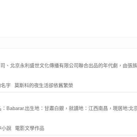
公司、北京永利盛世文化傳播有限公司聯合出品的年代劇，由張
.
同的名字 莫斯科的夜生活卻依舊繁榮
：Babarar.出生地：甘肅白銀，就讀地：江西南昌，現居地:
中小說 電影文學作品