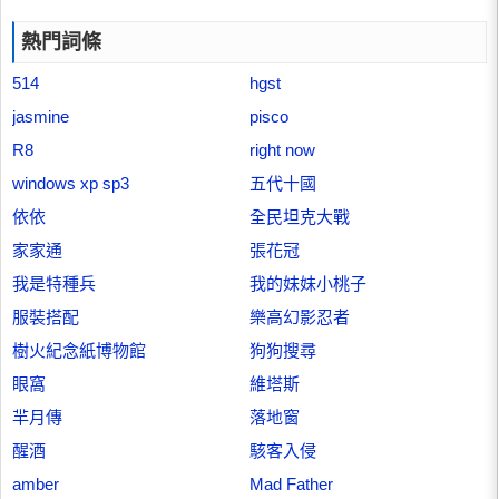
熱門詞條
514
hgst
jasmine
pisco
R8
right now
windows xp sp3
五代十國
依依
全民坦克大戰
家家通
張花冠
我是特種兵
我的妹妹小桃子
服裝搭配
樂高幻影忍者
樹火紀念紙博物館
狗狗搜尋
眼窩
維塔斯
羋月傳
落地窗
醒酒
駭客入侵
amber
Mad Father