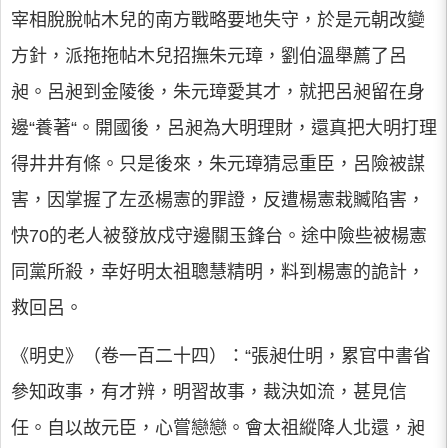
宰相脫脫帖木兒的南方戰略要地失守，於是元朝改變
方針，派拖拖帖木兒招撫朱元璋，劉伯溫舉薦了呂
昶。呂昶到金陵後，朱元璋愛其才，就把呂昶留在身
邊“養著“。開國後，呂昶為大明理財，還真把大明打理
得井井有條。只是後來，朱元璋猜忌重臣，呂險被謀
害，因掌握了左丞楊憲的罪證，反遭楊憲栽贓陷害，
快70的老人被發放戍守邊關玉鋒台。途中險些被楊憲
同黨所殺，幸好明太祖聰慧精明，料到楊憲的詭計，
救回呂。
《明史》（卷一百二十四）：“張昶仕明，累官中書省
參知政事，有才辨，明習故事，裁決如流，甚見信
任。自以故元臣，心嘗戀戀。會太祖縱降人北還，昶