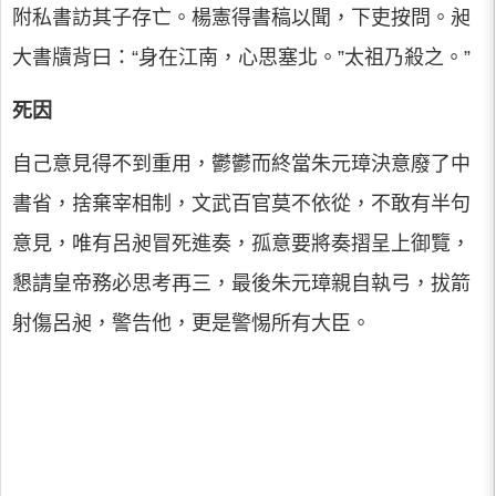
附私書訪其子存亡。楊憲得書稿以聞，下吏按問。昶
大書牘背曰：“身在江南，心思塞北。”太祖乃殺之。”
死因
自己意見得不到重用，鬱鬱而終當朱元璋決意廢了中
書省，捨棄宰相制，文武百官莫不依從，不敢有半句
意見，唯有呂昶冒死進奏，孤意要將奏摺呈上御覽，
懇請皇帝務必思考再三，最後朱元璋親自執弓，拔箭
射傷呂昶，警告他，更是警惕所有大臣。