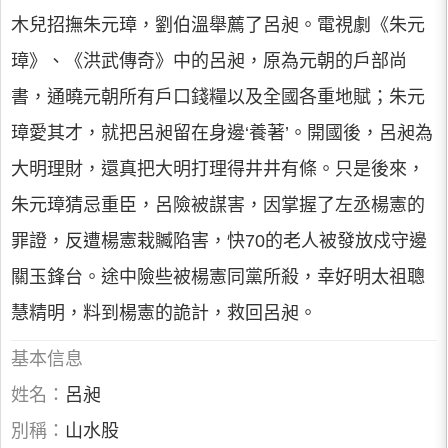
木兒招撫朱元璋，劉伯溫舉薦了呂昶。電視劇《朱元
璋》、《洪武傳奇》中的呂昶，原為元朝的戶部尚
書，通曉元朝所有戶口錢糧以及全國各重地賦；朱元
璋愛其才，就把呂昶留在身邊‘養著’。開國後，呂昶為
大明理財，還真把大明打理得井井有條。只是後來，
朱元璋猜忌重臣，呂險被謀害，因掌握了左丞楊憲的
罪證，反遭楊憲栽贓陷害，快70的老人被發放戍守邊
關玉鋒台。途中險些被楊憲同黨所殺，幸好明太祖聰
慧精明，料到楊憲的詭計，救回呂昶。
基本信息
姓名：
呂昶
別稱：
山水股