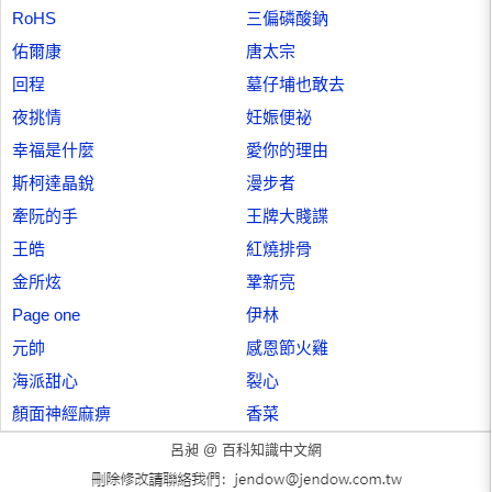
RoHS
三偏磷酸鈉
佑爾康
唐太宗
回程
墓仔埔也敢去
夜挑情
妊娠便祕
幸福是什麼
愛你的理由
斯柯達晶銳
漫步者
牽阮的手
王牌大賤諜
王皓
紅燒排骨
金所炫
鞏新亮
Page one
伊林
元帥
感恩節火雞
海派甜心
裂心
顏面神經麻痹
香菜
呂昶 @
百科知識中文網