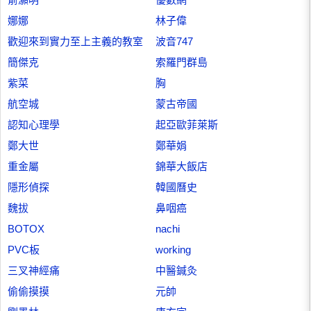
娜娜
林子偉
歡迎來到實力至上主義的教室
波音747
簡傑克
索羅門群島
紫菜
胸
航空城
蒙古帝國
認知心理學
起亞歐菲萊斯
鄭大世
鄭華娟
重金屬
錦華大飯店
隱形偵探
韓國曆史
魏拔
鼻咽癌
BOTOX
nachi
PVC板
working
三叉神經痛
中醫鍼灸
偷偷摸摸
元帥