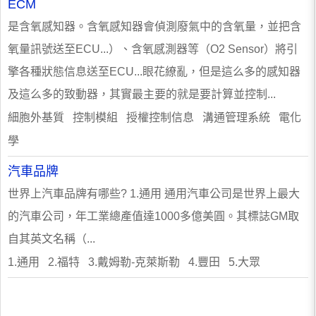
ECM
是含氧感知器。含氧感知器會偵測廢氣中的含氧量，並把含
氧量訊號送至ECU...）、含氧感測器等（O2 Sensor）將引
擎各種狀態信息送至ECU...眼花繚亂，但是這么多的感知器
及這么多的致動器，其實最主要的就是要計算並控制...
細胞外基質 控制模組 授權控制信息 溝通管理系統 電化
學
汽車品牌
世界上汽車品牌有哪些? 1.通用 通用汽車公司是世界上最大
的汽車公司，年工業總產值達1000多億美圓。其標誌GM取
自其英文名稱（...
1.通用 2.福特 3.戴姆勒-克萊斯勒 4.豐田 5.大眾