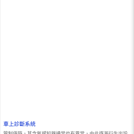
車上診斷系統
管制值時，其含氧感知器通常也有異常，由此逐漸衍生出設