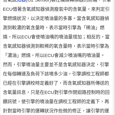
含氧感
知器
(O2 Sensor)裝在觸媒轉換器的前端，引擎
ECU借著含氧感知器偵測廢氣中的含氧量，來判定引
擎燃燒狀況，以決定噴油量的多寡。當含氧感知器偵
測到較濃的氧含量時，表示當時引擎為「稀油」燃
燒，所以ECU會使噴油嘴的噴油量增加；相反的，當
含氧感知器偵測到較稀的氧含量時，表示當時引擎為
「濃油」燃燒，所以ECU會減少噴油嘴的噴油量。
然而，引擎噴油量主要並不是含氧感知器決定，引擎
在每個轉速及負荷下該噴多少油，引擎調校工程師都
已經在引擎調校時定義好了，而含氧感知器所傳送的
含氧量訊息，只是在ECU對引擎作閉迴路控制時的回
饋訊號，使引擎的噴油量在調校工程師的定義下，再
針對當時引擎的運轉狀況作些微的修正，讓引擎的運