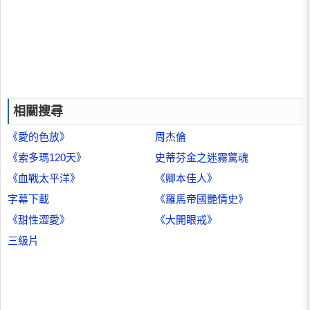
相關搜尋
《愛的色放》
周杰倫
《索多瑪120天》
史蒂芬金之迷霧驚魂
《血戰太平洋》
《卿本佳人》
字幕下載
《羅馬帝國艷情史》
《甜性澀愛》
《大開眼戒》
三級片