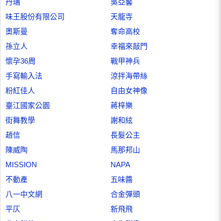
丹瑞
吳亞馨
味王股份有限公司
天龍寺
奧斯曼
奪命高校
孫立人
幸福來敲門
懷孕36周
戰甲神兵
手寫輸入法
涼拌海帶絲
粉紅佳人
自由女神像
臺江國家公園
蔣梓樂
街舞教學
謝和絃
趙信
長髮公主
陳威陶
馬那邦山
MISSION
NAPA
不動產
五味醬
八一中文網
合金彈頭
平仄
新飛飛