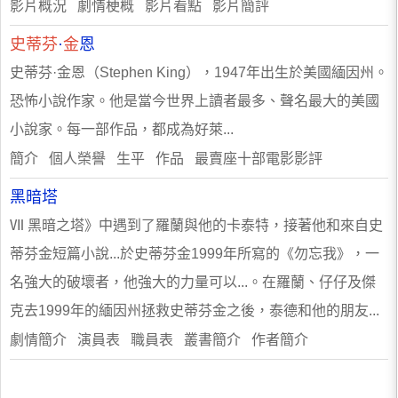
影片概況 劇情梗概 影片看點 影片簡評
史蒂芬
·
金
恩
史蒂芬·金恩（Stephen King），1947年出生於美國緬因州。
恐怖小說作家。他是當今世界上讀者最多、聲名最大的美國
小說家。每一部作品，都成為好萊...
簡介 個人榮譽 生平 作品 最賣座十部電影影評
黑暗塔
Ⅶ 黑暗之塔》中遇到了羅蘭與他的卡泰特，接著他和來自史
蒂芬金短篇小說...於史蒂芬金1999年所寫的《勿忘我》，一
名強大的破壞者，他強大的力量可以...。在羅蘭、仔仔及傑
克去1999年的緬因州拯救史蒂芬金之後，泰德和他的朋友...
劇情簡介 演員表 職員表 叢書簡介 作者簡介