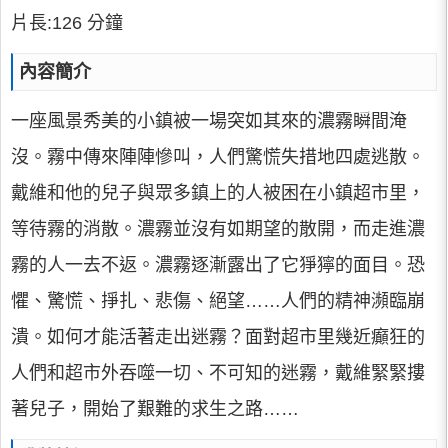
片長:126 分鐘
內容簡介
一座風景秀美的小鎮被一場突如其來的濃霧瞬間淹
沒。霧中傳來陣陣慘叫，人們驚慌失措地四處逃散。
戴維和他的兒子與眾多鎮上的人被困在小鎮超市里，
等待霧的消散。濃霧並沒有如期望的散開，而走進濃
霧的人一去不返。濃霧逐漸露出了它猙獰的面目。恐
懼、驚慌、掙扎、悲傷、絕望……人們的精神瀕臨崩
潰。如何才能活著走出迷霧？面對超市里幾近癲狂的
人們和超市外吞噬一切、不可知的迷霧，戴維緊緊摟
著兒子，開始了艱難的求生之路……