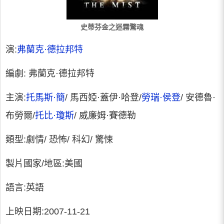
史蒂芬金之迷霧驚魂
演:
弗蘭克·德拉邦特
編劇: 弗蘭克·德拉邦特
主演:
托馬斯·簡
/ 馬西婭·蓋伊·哈登/
勞瑞·侯登
/ 安德魯·
布勞爾/
托比·瓊斯
/ 威廉姆·賽德勒
類型:劇情/ 恐怖/ 科幻/ 驚悚
製片國家/地區:美國
語言:英語
上映日期:2007-11-21