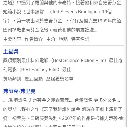
之塔》中遇到了羅蘭與他的卡泰特，接著他和來自史蒂芬金
短篇小說《世事無常...（Ted Stevens Brautigan，19個
字），第一次出現於史蒂芬金...、仔仔及傑克去1999年的緬
因州拯救史蒂芬金之後，泰德和他的朋友護送...
主要內容 作者簡介 主角 地點 特有名詞
土星獎
獎項類別最佳科幻電影（Best Science Fiction Film）最佳奇
幻電影（Best Fantasy Film）最佳...
獎項類別 歷屆回顧 歷屆獲獎名單
弗蘭克·弗里曼
.....香港譯名 史蒂芬金之迷霧驚魂.....台灣譯名 更多外文名...
的奧斯卡野心之作《忘了我是誰》讓金·凱瑞在正劇上演足了
癮，卻票房、口碑雙雙失利。2007年的作品是根據史蒂芬·金