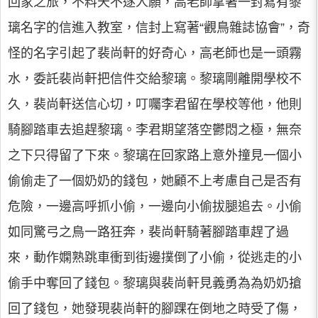
回家之旅，不料天不遂人願，高老師拿著一封寫有黎
璃名字的信進入教室，信封上寫著“觀鳥雜誌協會”，奇
怪的名字引起了裴尚軒的好奇心，高老師也是一頭霧
水，委託裴尚軒把信件交給黎璃。黎璃剛離開學校不
久，裴尚軒送信心切，叮囑李君留在學校等他，他則
騎腳踏車去追趕黎璃。李君期望落空鬱悶之極，無奈
之下只得留了下來。黎璃在回家路上意外撞見一個小
偷偷走了一個奶奶的錢包，她顧不上考慮自己是否有
危險，一邊高呼抓小偷，一邊向小偷拔腿追去。小偷
如同驚弓之鳥一路狂奔，裴尚軒騎著腳踏車趕了過
來，動作嫻熟跳車衝到街邊撲倒了小偷，從逃走的小
偷手中奪回了錢包。黎璃與裴尚軒見義勇為為奶奶搶
回了錢包，她發現裴尚軒的腳踝在倒地之時受了傷，