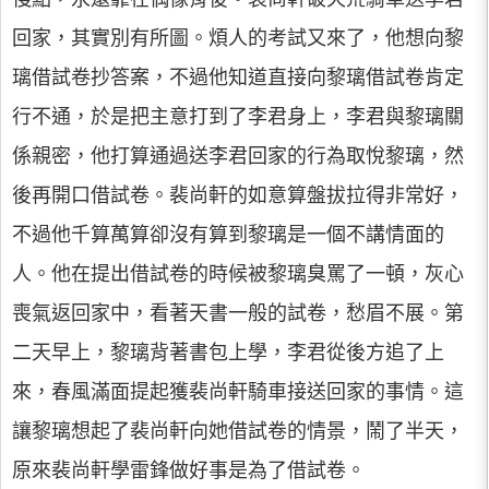
回家，其實別有所圖。煩人的考試又來了，他想向黎
璃借試卷抄答案，不過他知道直接向黎璃借試卷肯定
行不通，於是把主意打到了李君身上，李君與黎璃關
係親密，他打算通過送李君回家的行為取悅黎璃，然
後再開口借試卷。裴尚軒的如意算盤拔拉得非常好，
不過他千算萬算卻沒有算到黎璃是一個不講情面的
人。他在提出借試卷的時候被黎璃臭罵了一頓，灰心
喪氣返回家中，看著天書一般的試卷，愁眉不展。第
二天早上，黎璃背著書包上學，李君從後方追了上
來，春風滿面提起獲裴尚軒騎車接送回家的事情。這
讓黎璃想起了裴尚軒向她借試卷的情景，鬧了半天，
原來裴尚軒學雷鋒做好事是為了借試卷。