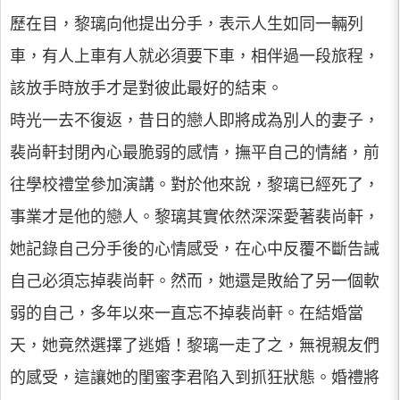
歷在目，黎璃向他提出分手，表示人生如同一輛列
車，有人上車有人就必須要下車，相伴過一段旅程，
該放手時放手才是對彼此最好的結束。
時光一去不復返，昔日的戀人即將成為別人的妻子，
裴尚軒封閉內心最脆弱的感情，撫平自己的情緒，前
往學校禮堂參加演講。對於他來說，黎璃已經死了，
事業才是他的戀人。黎璃其實依然深深愛著裴尚軒，
她記錄自己分手後的心情感受，在心中反覆不斷告誡
自己必須忘掉裴尚軒。然而，她還是敗給了另一個軟
弱的自己，多年以來一直忘不掉裴尚軒。在結婚當
天，她竟然選擇了逃婚！黎璃一走了之，無視親友們
的感受，這讓她的閨蜜李君陷入到抓狂狀態。婚禮將