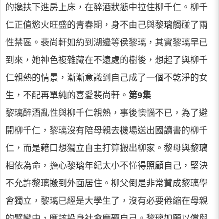
的攙扶下進房上床，在醉酒狀態中拉住柳千仁。柳千
仁正值慾火旺盛的青春期，身不由己與黎璃觸碰了兩
性禁區。裴尚軒如約到湖邊等侯黎璃，其實黎璃早已
到來，她神色複雜藏在不遠處的樹後，想起了與柳千
仁親熱的情景，漸漸意識到自己成了一個不乾淨的女
生，不配再單純的喜愛裴尚軒。
第9集
黎璃醉酒亂性與柳千仁親熱，事後懊惱不已，為了避
開柳千仁，黎璃沒有陪母親去機場送出國讀書的柳千
仁，而是藉口想獨立自主打算搬出柳家。黎母與黎璃
相依為命，擔心黎璃年紀太小不懂得照顧自己，堅決
不允許黎璃搬到外面居住。柳父倒是非常贊成黎璃學
會獨立，黎璃已經是大學生了，沒有必要倦縮在母親
的臂彎中，應該投身社會磨礪自己。黎璃如願以償與