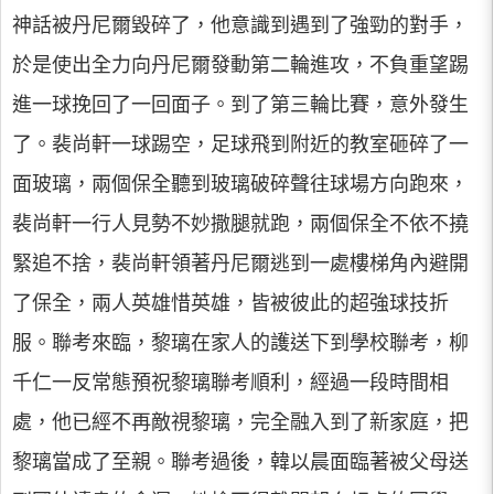
神話被丹尼爾毀碎了，他意識到遇到了強勁的對手，
於是使出全力向丹尼爾發動第二輪進攻，不負重望踢
進一球挽回了一回面子。到了第三輪比賽，意外發生
了。裴尚軒一球踢空，足球飛到附近的教室砸碎了一
面玻璃，兩個保全聽到玻璃破碎聲往球場方向跑來，
裴尚軒一行人見勢不妙撒腿就跑，兩個保全不依不撓
緊追不捨，裴尚軒領著丹尼爾逃到一處樓梯角內避開
了保全，兩人英雄惜英雄，皆被彼此的超強球技折
服。聯考來臨，黎璃在家人的護送下到學校聯考，柳
千仁一反常態預祝黎璃聯考順利，經過一段時間相
處，他已經不再敵視黎璃，完全融入到了新家庭，把
黎璃當成了至親。聯考過後，韓以晨面臨著被父母送