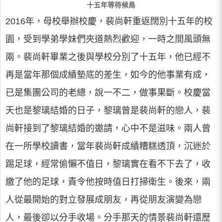
十五年等待候鳥
2016年，母校舉辦校慶，裴尚軒重返闊別十五年的校
園，受到學弟學妹們夾道熱烈歡迎，一時之間風頭無
兩。裴尚軒畢業之後與學校分別了十五年，他已經不
再是當年那個成績墊底的差生，如今的他事業有成，
已是集團公司的老總，說一不二，做事果斷。校慶當
天也是黎璃結婚的日子，黎璃曾是裴尚軒的戀人，裴
尚軒接到了黎璃結婚的邀請，心中不是滋味。兩人曾
在一所學校讀書，當年裴尚軒成績糟糕透頂，沉迷於
踢足球，經常偷懶不值日，黎璃實在看不下去了，收
繳了他的足球，責令他按時值日打掃衛生。後來，兩
人從最開始的對立發展成朋友，再從朋友演變為戀
人，最後卻以分手收場。分手那天的情景裴尚軒還歷