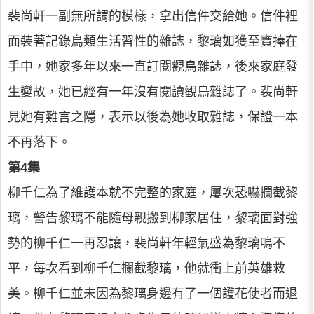
裴尚軒一副無所謂的模樣，拿出信件交給她。信件裡
面裝著記錄鳥類生活習性的雜誌，黎璃如獲至寶捧在
手中，她家多年以來一直訂閱觀鳥雜誌，後來家庭發
生變故，她已經有一年沒有閱讀觀鳥雜誌了。裴尚軒
見她有難言之隱，表示以後為她收取雜誌，保證一本
不再落下。
第4集
柳千仁為了維護本就不完整的家庭，屢次恐嚇攔截黎
璃，警告黎璃不能隨母親搬到柳家居住，黎璃面對強
勢的柳千仁一再忍讓，裴尚軒年輕氣盛為黎璃鳴不
平，每次看到柳千仁攔截黎璃，他就衝上前英雄救
美。柳千仁並未因為黎璃身邊有了一個護花使者而退