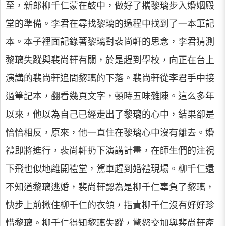
至，新郎柳千仁蒙在鼓中，做好了攜黎璃步入婚姻殿
堂的準備。李君在尋找黎璃的過程中找到了一本筆記
本。本子裡面記錄著黎璃對裴尚軒的思念，李君猜測
黎璃失蹤與裴尚軒有關，於是趕到學校，向正在台上
演講的裴尚軒追問黎璃的下落。裴尚軒從李君手中接
過筆記本，翻看幾頁文字，頓時五味雜陳。這么多年
以來，他以為自己已經走出了黎璃的心中，結果卻是
恰恰相反，原來，他一直住在黎璃心中沒有離去。婚
禮即將進行，裴尚軒扔下演講計畫，在師生們的注視
下飛也似地離開禮堂，駕車趕到婚禮現場。柳千仁還
不知道黎璃逃婚，裴尚軒認為是柳千仁辜負了黎璃，
快步上前揪住柳千仁的衣領，指責柳千仁沒有好好珍
惜黎璃。柳千仁得知黎璃失蹤，驚怒交加與裴尚軒產