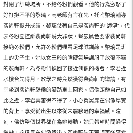
封閉了訓練場所，不給冬粉們觀看。他的行為激怒了
好打抱不平的黎璃。高老師有言在先，托咐黎璃輔導
裴尚軒提升成績，黎璃仗著自己是裴尚軒的“師傅”，代
表冬粉團控訴裴尚軒幾大罪狀，聲嚴厲色要求裴尚軒
接納冬粉們，允許冬粉們觀看足球隊訓練。黎璃是班
上的尖子生，她以女王般的強硬氣場訓服了放蕩不羈
的裴尚軒。為冬粉們換回了接近偶像的機會。李君近
水樓台先得月，放學之時竟然獲得裴尚軒的邀請，有
幸坐到裴尚軒騎乘的腳踏車上回家。偶像距離自己如
此之近，李君興奮得不得了，小心翼翼靠在偶像厚實
的背上，享受從出生以來從未體驗過的幸福感。這一
刻，佛仿整個世界都在為她轉動，她只希望時間過得
慢點，永遠靠在偶像背後。裴尚軒破天荒騎車送李君