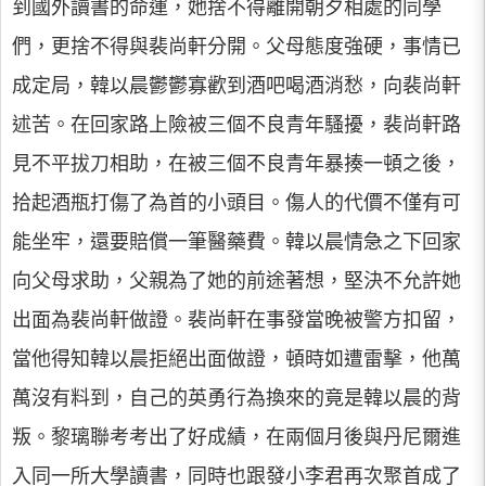
到國外讀書的命運，她捨不得離開朝夕相處的同學
們，更捨不得與裴尚軒分開。父母態度強硬，事情已
成定局，韓以晨鬱鬱寡歡到酒吧喝酒消愁，向裴尚軒
述苦。在回家路上險被三個不良青年騷擾，裴尚軒路
見不平拔刀相助，在被三個不良青年暴揍一頓之後，
拾起酒瓶打傷了為首的小頭目。傷人的代價不僅有可
能坐牢，還要賠償一筆醫藥費。韓以晨情急之下回家
向父母求助，父親為了她的前途著想，堅決不允許她
出面為裴尚軒做證。裴尚軒在事發當晚被警方扣留，
當他得知韓以晨拒絕出面做證，頓時如遭雷擊，他萬
萬沒有料到，自己的英勇行為換來的竟是韓以晨的背
叛。黎璃聯考考出了好成績，在兩個月後與丹尼爾進
入同一所大學讀書，同時也跟發小李君再次聚首成了