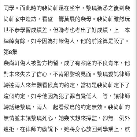
同學。而此時的裴尚軒還在坐牢，黎璃獲悉之後到裴
尚軒家中造訪，看望一籌莫展的裴母。裴尚軒雖然玩
世不恭學習成績差，但聯考也考出了好成績，上一本
綽綽有餘，如今因為打架傷人，他的前途算是毀了。
第8集
裴尚軒傷人被警方拘留，成了有案底的不良青年，他
對未來失去了信心，不肯跟黎璃見面。黎璃委託律師
轉達兩人來年觀看候鳥的約定，當初是裴尚軒定下了
這個約定，如今他因為犯了罪自覺低人一等，讓律師
轉話給黎璃，兩人一起看候鳥的約定無效。裴尚軒的
無情並未讓黎璃死心，她幾次想來探監，卻無一例外
遭拒，在律師的勸說下，她將身心放回到學業上，熬