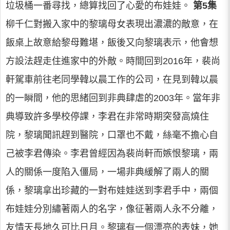
垃圾桶一番尋找，總算找回了心愛的布娃娃。
第5集
柳千仁對搬入家中的黎璃母女表現出濃濃的敵意，在
飯桌上故意給黎母難堪，飯後又向黎璃表示，他會想
方設法趕走住進家中的外敵。時間回到2016年，裴尚
軒駕車前往老同學韓以晨工作的公司，在見到韓以晨
的一瞬間，他的思緒回到非典肆虐的2003年。當年非
典導致許多學校停課，李君在非常時期突發高燒住
院，黎璃聞訊趕到醫院，口罩也不戴，絲毫不擔心自
己被李君傳染。李君曾經因為裴尚軒而嫉恨黎璃，兩
人的關係一度陷入僵局，一場非典緩解了兩人的關
係，黎璃拿出珍藏的一對布娃娃送到李君手中，兩個
布娃娃分別繡著兩人的名字，像征著兩人永不分離，
友情天長地久可比日月。黎璃有一個漂亮的表妹，她