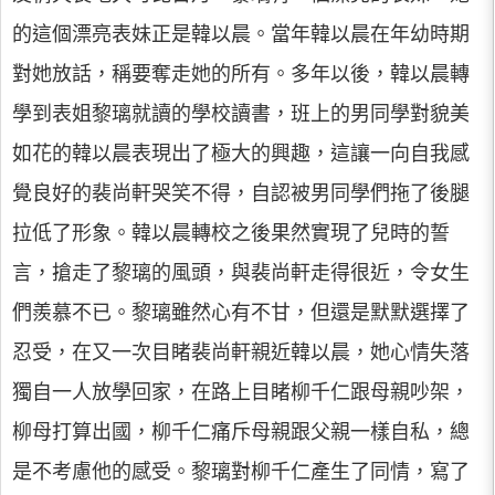
的這個漂亮表妹正是韓以晨。當年韓以晨在年幼時期
對她放話，稱要奪走她的所有。多年以後，韓以晨轉
學到表姐黎璃就讀的學校讀書，班上的男同學對貌美
如花的韓以晨表現出了極大的興趣，這讓一向自我感
覺良好的裴尚軒哭笑不得，自認被男同學們拖了後腿
拉低了形象。韓以晨轉校之後果然實現了兒時的誓
言，搶走了黎璃的風頭，與裴尚軒走得很近，令女生
們羨慕不已。黎璃雖然心有不甘，但還是默默選擇了
忍受，在又一次目睹裴尚軒親近韓以晨，她心情失落
獨自一人放學回家，在路上目睹柳千仁跟母親吵架，
柳母打算出國，柳千仁痛斥母親跟父親一樣自私，總
是不考慮他的感受。黎璃對柳千仁產生了同情，寫了