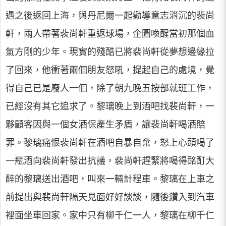
遇之後返回上海，與丹尼爾一起勸導意志消沉的裴尚
軒，兩人帶著裴尚軒重返球場，企圖喚醒當初那個血
氣方剛的少年。現實的殘酷已將裴尚軒從夢想邊緣拉
了回來，他衝著兩個朋友怒吼，提起自己的處境，覺
得自己已是廢人一個，除了朝九晚五按部就班工作，
已經沒有其它追求了。黎璃晚上到酒吧找裴尚軒，一
夥顧客因與一個女酒保產生矛盾，讓裴尚軒喝酒賠
罪。黎璃痛恨裴尚軒在酒吧自暴自棄，怒上心頭喝了
一瓶酒向裴尚軒發出抗議，裴尚軒趕緊將喝得酩酊大
醉的黎璃送出酒吧，叫來一輛計程車。黎璃在上車之
前提出與裴尚軒隔天見面好好談談，隨後鑽入到汽車
裡面坐車回家。家中只有柳千仁一人，黎璃在柳千仁