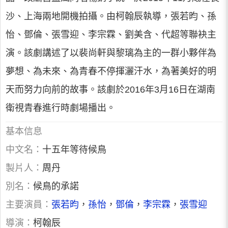
沙、上海兩地開機拍攝。由柯翰辰執導，張若昀、孫
怡、鄧倫、張雪迎、李宗霖、劉美含、代超等聯袂主
演。該劇講述了以裴尚軒與黎璃為主的一群小夥伴為
夢想、為未來、為青春不停揮灑汗水，為著美好的明
天而努力向前的故事。該劇於2016年3月16日在湖南
衛視青春進行時劇場播出。
基本信息
中文名：
十五年等待候鳥
製片人：
周丹
別名：
候鳥的承諾
主要演員：
張若昀
，
孫怡
，
鄧倫
，
李宗霖
，
張雪迎
導演：
柯翰辰