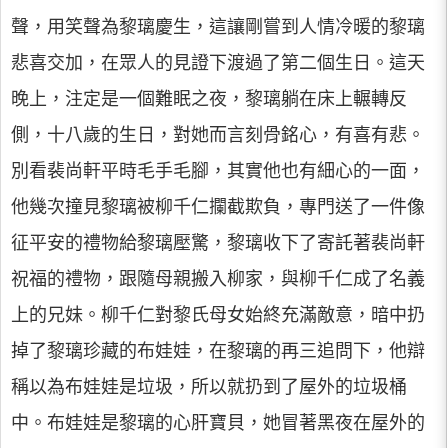
聲，用笑聲為黎璃慶生，這讓剛嘗到人情冷暖的黎璃
悲喜交加，在眾人的見證下渡過了第二個生日。這天
晚上，注定是一個難眠之夜，黎璃躺在床上輾轉反
側，十八歲的生日，對她而言刻骨銘心，有喜有悲。
別看裴尚軒平時毛手毛腳，其實他也有細心的一面，
他幾次撞見黎璃被柳千仁攔截欺負，專門送了一件像
征平安的禮物給黎璃壓驚，黎璃收下了寄託著裴尚軒
祝福的禮物，跟隨母親搬入柳家，與柳千仁成了名義
上的兄妹。柳千仁對黎氏母女始終充滿敵意，暗中扔
掉了黎璃珍藏的布娃娃，在黎璃的再三追問下，他辯
稱以為布娃娃是垃圾，所以就扔到了屋外的垃圾桶
中。布娃娃是黎璃的心肝寶貝，她冒著黑夜在屋外的