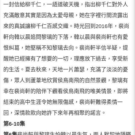
一封信給柳千仁，一語道破天機，指出柳千仁對外人
充滿敵意其實是因為太愛母親，她在字裡行間流露出
來的真誠讓柳千仁百感交織。時光回到2016年，裴尚
軒向韓以晨追問黎璃的下落，韓以晨與裴尚軒也有愛
恨糾葛，她堅稱不知黎璃去向。裴尚軒半信半疑，提
醒她已經擁有了想要的一切，理應放下過去，享受新
的生活。夏去秋來，天地一片蕭瑟，充滿了淡淡的憂
傷，眾人到蘆葦地欣賞侯鳥南飛的自然景觀，黎璃有
幸在裴尚軒的陪伴下觀看侯鳥南飛的唯美情景，即將
結束的高中生涯令她無限傷感，裴尚軒難得柔情一
回，深情款款向她許下來年再相聚的諾言。
第6-10集
第6集
裴尚軒與黎璃生怕韓以晨生氣，兩人默契地隱瞞