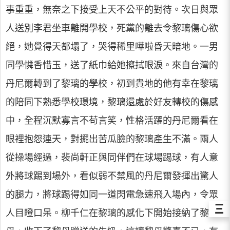
事重重，無奈之下接受上天不公平的對待。次日與眾
人送別李君坐車離開學校，死黨的離去令黎璃傷心欲
絕，她覺得天都塌了，哭得稀里嘩啦昏天暗地。一男
同學憐香惜玉，送了紙巾給她擦拭眼淚。來自台灣的
丹尼爾轉到了黎璃的學校，初到貴地的他有幸在黎璃
的陪同下熟悉學校環境，黎璃還處於好友轉校的傷感
中，全程沉默寡言不苟言笑，性格活躍的丹尼爾看在
眼裡抱怨連天，對擺出苦瓜臉的黎璃產生不滿。兩人
從操場經過，裴尚軒正與同伴們在球場踢球，有人意
外將球踢到場外，看似弱不禁風的丹尼爾發揮出驚人
的腿力，將球踢得如同一道閃電急速飛入場內，令眾
Ξ
人目瞪口呆。柳千仁在黎璃的感化下開始接納了黎