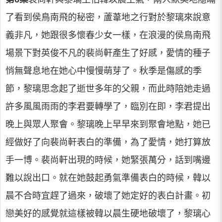
了看到侯鳥南飛的秘密，蘆葦地之行對於黎璃來說意
義非凡，她跟很多懷春少女一樣，在浪漫的侯鳥南飛
場景下對英俊不凡的裴尚軒產生了好感，愛情的種子
悄無聲息地在她心中慢慢萌芽了。秋季是傷感的季
節，黎璃思念起了逝世多年的父親，而此時陪她走過
許多風風雨雨的李君要轉學了，臨別在即，李君提出
晚上與眾人聚會。黎璃晚上早早來到聚會地點，她已
經做好了向裴尚軒表白的準備，為了愛情，她打算放
手一博。裴尚軒出現的時候，她緊張萬分，話到嘴邊
難以說出口。就在她鼓起勇氣準備表白的時候，韓以
晨不合時宜趕了過來，破壞了她定好的表白計畫。初
戀美好的感覺就這樣被韓以晨生硬地破壞了，黎璃心