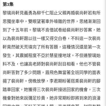
第3集
黎璃尚軒見義勇為柳千仁阻止父親再婚裴尚軒若有所
思獨坐車中，雙眼望著車外噪雜的世界，思緒漸漸回
到了十五年前。黎璃不肯借試卷給裴尚軒抄答案，她
以為裴尚軒跟以往一樣又得交白卷，不料這一次裴尚
軒竟然破天荒填完了所有答題，這種情況還是第一次
發生，其震撼程度不亞於慧星撞地球。不但連黎璃始
料不及，也讓高老師對裴尚軒刮目相看。他也不管裴
尚軒答對了多少問題，眉飛色舞當著全班同學的面表
揚了裴尚軒。傍晚放學，李君期盼著搭乘裴尚軒的腳
踏車回家，她獲得三次裴尚軒接送回家的機會，三次
機會對她來說彌足珍貴，她非常期盼即將到來的浪漫