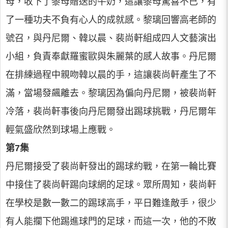
母，收下了黎母贈送的牛奶，這讓黎母驚喜不已，有
了一種功夫不負有心人的成就感。黎璃回響高老師的
號召，與丹尼爾、韓以晨、裴尚軒組成四人文藝演出
小組，負責奉獻羅蜜歐與朱麗葉的感人故事。丹尼爾
在排練過程中親吻韓以晨的手，這讓裴尚軒產生了不
滿，當場發飆離去。黎璃因為偏向丹尼爾，被裴尚軒
冷落，裴尚軒事後向丹尼爾發出踢球挑戰，丹尼爾年
輕氣盛欣然到球場上應戰。
第7集
丹尼爾接受了裴尚軒發出的踢球約戰，在第一輪比賽
中接住了裴尚軒踢向球網的足球。眾所周知，裴尚軒
在學校是數一數二的踢球高手，平日難逢敵手，很少
有人能攔下他踢進球門的足球，而這一次，他的不敗