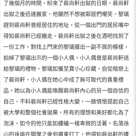
了幾個月的時間，盼來了裴尚軒出獄的日期。裴尚軒
出獄之後迅速搬家，他顯然不想被鄰居們嘲笑，黎璃
趕到裴尚軒曾經居住的地址，從一個出門的居民嘴中
得知裴尚軒已經搬走。裴尚軒出獄之後在酒吧找到了
一份工作，對找上門來的黎璃擺出一副不屑的模樣，
拍掉了黎璃出示的一個小人偶。小人偶曾是裴尚軒送
給黎璃的禮物，黎璃如獲至寶小心珍藏，自從暗戀上
了裴尚軒，小人偶在她心中成了無可取代的貴重禮
品。她以為小人偶能喚醒裴尚軒內心的另一個自信的
自己，不料裴尚軒已經性格大變，一臉憤恨提起自己
被大學和整個社會拋棄，所有的理想和美好都化為了
泡沫，如今的他只能如螻蟻一樣卑微的活著。名落孫
山的孫瑜在開學之後到廣東打工，他得知裴尚軒的遭