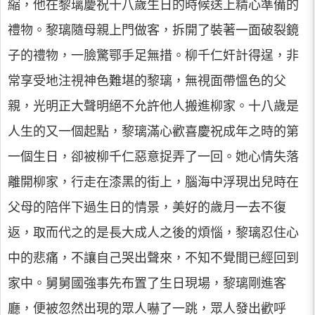
縮，他在黎璃慶祝十八歲生日的時候送上精心準備的
禮物。黎璃隨母親上門做客，拆開了裝著一面破裂鏡
子的禮物，一臉驚鄂手足無措。柳千仁奸計得逞，非
常享受地注視神色難堪的黎璃，無視面帶慍色的父
親，光明正大聲明絕不允許他人搬進柳家。十八歲是
人生的又一個起點，黎璃滿心歡喜慶祝成年之時的第
一個生日，卻被柳千仁惡意捉弄了一回。她心情失落
離開柳家，行走在漆黑的街上，腦海中浮現出兒時在
父母的陪伴下過生日的情景，美好的歲月一去不復
返，取而代之的是長大成人之後的煩惱，黎璃忍住心
中的悲痛，不讓自己哭出聲來，不知不覺間已經回到
家中。舅舅國強事先布置了生日現場，黎璃剛進客
廳，便被忽然出現的眾人嚇了一跳，眾人發出歡呼