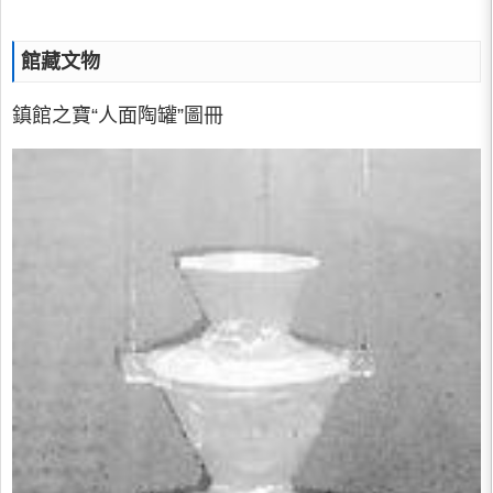
館藏文物
鎮館之寶“人面陶罐”圖冊