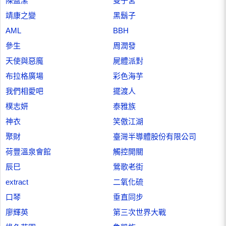
陳盈潔
雙子宮
靖康之變
黑鬍子
AML
BBH
參生
周潤發
天使與惡魔
屍體派對
布拉格廣場
彩色海芋
我們相愛吧
擺渡人
樸志妍
泰雅族
神衣
笑傲江湖
聚財
臺灣半導體股份有限公司
荷豐溫泉會館
觸控開關
辰巳
鶯歌老街
extract
二氧化硫
口琴
垂直同步
廖輝英
第三次世界大戰