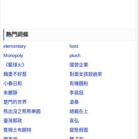
熱門詞條
elementary
host
Monopoly
plush
《籃球火》
國營企業
嫡妻不好惹
對面女孩殺過來
小春日和
有機麵粉
朱麗靜
李昌鈺
楚門的世界
滄桑
熊出沒之熊熊樂園
總裁在上
臺灣郵政
袁弘
詹姆士布朗特
變態假面