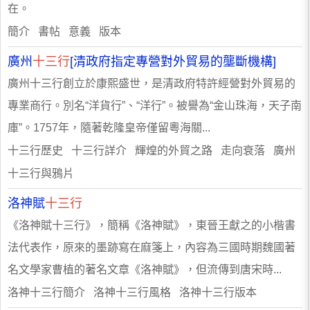
在。
簡介 書帖 意義 版本
廣州
十三行
[清政府指定專營對外貿易的壟斷機構]
廣州十三行創立於康熙盛世，是清政府特許經營對外貿易的
專業商行。別名“洋貨行”、“洋行”。被譽為“金山珠海，天子南
庫”。1757年，隨著乾隆皇帝僅留粵海關...
十三行歷史 十三行詳介 輝煌的外貿之路 走向衰落 廣州
十三行與鴉片
洛神賦
十三行
《洛神賦十三行》，簡稱《洛神賦》，東晉王獻之的小楷書
法代表作，原來的墨跡寫在麻箋上，內容為三國時期魏國著
名文學家曹植的著名文章《洛神賦》，但流傳到唐宋時...
洛神十三行簡介 洛神十三行風格 洛神十三行版本