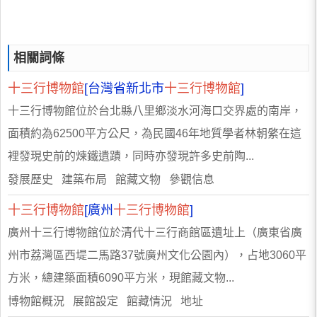
相關詞條
十三行博物館
[台灣省新北市
十三行博物館
]
十三行博物館位於台北縣八里鄉淡水河海口交界處的南岸，
面積約為62500平方公尺，為民國46年地質學者林朝綮在這
裡發現史前的煉鐵遺蹟，同時亦發現許多史前陶...
發展歷史 建築布局 館藏文物 參觀信息
十三行博物館
[廣州
十三行博物館
]
廣州十三行博物館位於清代十三行商館區遺址上（廣東省廣
州市荔灣區西堤二馬路37號廣州文化公園內），占地3060平
方米，總建築面積6090平方米，現館藏文物...
博物館概況 展館設定 館藏情況 地址