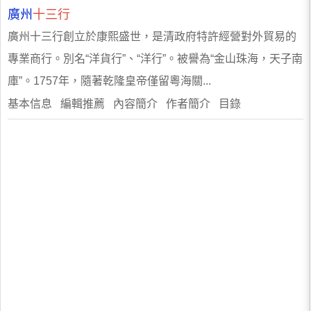
廣州
十三行
廣州十三行創立於康熙盛世，是清政府特許經營對外貿易的
專業商行。別名“洋貨行”、“洋行”。被譽為“金山珠海，天子南
庫”。1757年，隨著乾隆皇帝僅留粵海關...
基本信息 編輯推薦 內容簡介 作者簡介 目錄