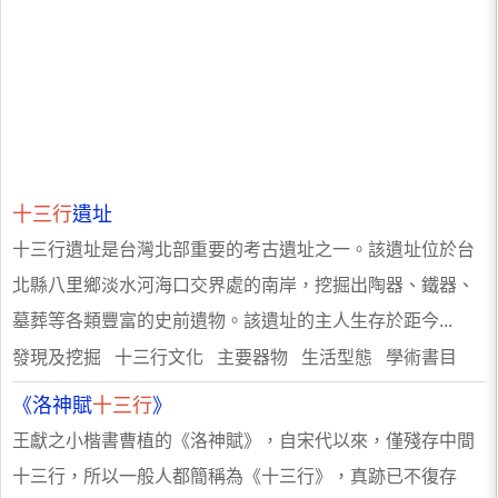
十三行
遺址
十三行遺址是台灣北部重要的考古遺址之一。該遺址位於台
北縣八里鄉淡水河海口交界處的南岸，挖掘出陶器、鐵器、
墓葬等各類豐富的史前遺物。該遺址的主人生存於距今...
發現及挖掘 十三行文化 主要器物 生活型態 學術書目
《洛神賦
十三行
》
王獻之小楷書曹植的《洛神賦》，自宋代以來，僅殘存中間
十三行，所以一般人都簡稱為《十三行》，真跡已不復存