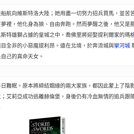
乘船航向維斯特洛大陸；她用盡一切努力招兵買馬，並苦
在夢裡，他化身為狼、自由奔跑。然而夢醒之後，他又是
尼斯特雄獅占據的皇城之中，喬佛里將迎娶提利爾家的瑪
面目全非的小惡魔提利昂。遠在北境，於奔流城與
攣河城
是自己的真命天女。
終日難眠。原本將締結姻緣的兩大家族，都因此蒙上了陰
仁；艾莉亞成功逃離赫倫堡，身後仍有冷血無情的追兵跟
…