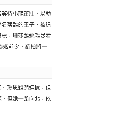
苦等待小龍茁壯，以助
那名落難的王子、被追
格麗，珊莎雖逃離暴君
聯姻前夕，羅柏將一
影。瓊恩雖然遭擄，但
隨，但她一路向北，依