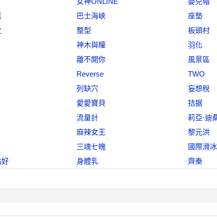
女神ONLINE
嬰兒帽
藍
巴士海峽
座墊
父
整型
板頭村
神木與瞳
羽化
離不開你
風景區
Reverse
TWO
列缺穴
妄想稅
愛愛寶貝
拮据
流量計
莉亞·迪
麻辣女王
黎元洪
三魂七魄
國際滑冰
站好
身體乳
齊秦