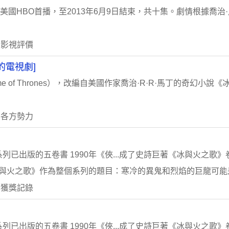
在美國HBO首播，至2013年6月9日結束，共十集。劇情根據喬
 影視評價
的電視劇]
of Thrones），改編自美國作家喬治·R·R·馬丁的奇幻小說
 各方勢力
列已出版的五卷書 1990年《俠...成了史詩巨著《冰與火之歌
冰與火之歌》作為整個系列的題目：寒冷的異鬼和烈焰的巨龍可能是“
 獲獎記錄
列已出版的五卷書 1990年《俠...成了史詩巨著《冰與火之歌