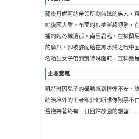
龍後丹妮莉絲帶領所剩無幾的族人，
她復國大業。布蘭的狼夢漸趨頻繁，
捕的臨冬城遺孤。南至君臨，在被蘭
的魔爪，卻被許配給在黑水灣之戰中
名陌生女子帶到凱特琳面前，宣稱她
主要意義
凱特琳因兒子的舉動感到惶惶不安、
統治境外的王者卻非他所想像殘暴不
舊抱持著終有一日回歸故園的想望…