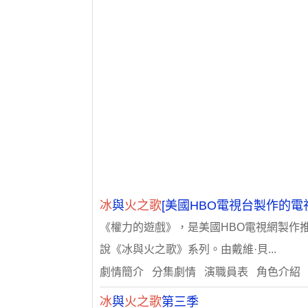
冰
與
火之歌
[美國HBO電視台製作的電
《權力的遊戲》，是美國HBO電視網製作推
說《冰與火之歌》系列。由戴維·貝...
劇情簡介 分集劇情 演職員表 角色介紹
冰
與
火之歌
第三季