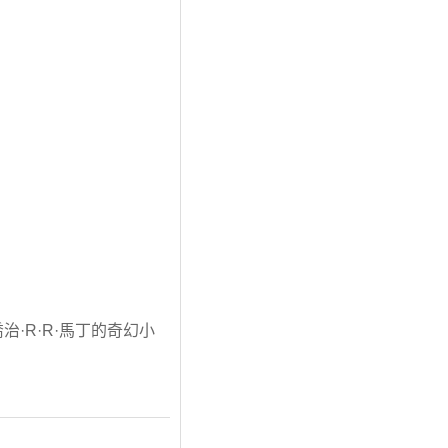
·R·R·馬丁的奇幻小