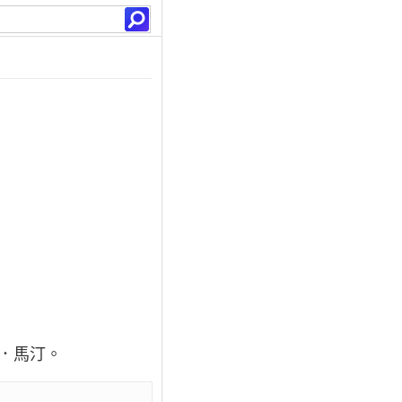
治．馬汀。